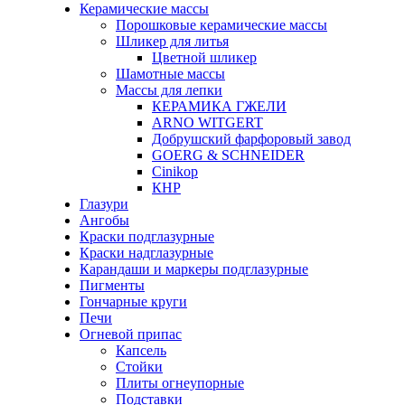
Керамические массы
Порошковые керамические массы
Шликер для литья
Цветной шликер
Шамотные массы
Массы для лепки
КЕРАМИКА ГЖЕЛИ
ARNO WITGERT
Добрушский фарфоровый завод
GOERG & SCHNEIDER
Cinikop
КНР
Глазури
Ангобы
Краски подглазурные
Краски надглазурные
Карандаши и маркеры подглазурные
Пигменты
Гончарные круги
Печи
Огневой припас
Капсель
Стойки
Плиты огнеупорные
Подставки