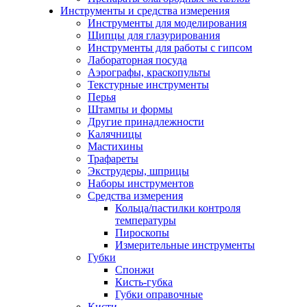
Инструменты и средства измерения
Инструменты для моделирования
Щипцы для глазурирования
Инструменты для работы с гипсом
Лабораторная посуда
Аэрографы, краскопульты
Текстурные инструменты
Перья
Штампы и формы
Другие принадлежности
Калячницы
Мастихины
Трафареты
Экструдеры, шприцы
Наборы инструментов
Средства измерения
Кольца/пастилки контроля
температуры
Пироскопы
Измерительные инструменты
Губки
Спонжи
Кисть-губка
Губки оправочные
Кисти