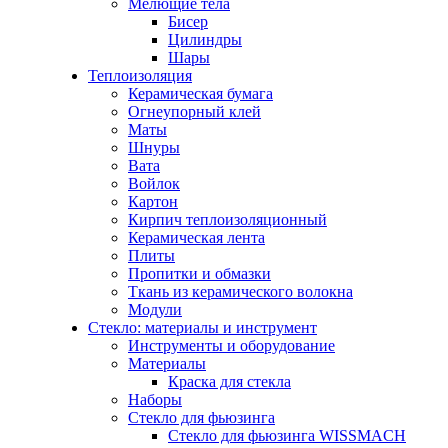
Мелющие тела
Бисер
Цилиндры
Шары
Теплоизоляция
Керамическая бумага
Огнеупорный клей
Маты
Шнуры
Вата
Войлок
Картон
Кирпич теплоизоляционный
Керамическая лента
Плиты
Пропитки и обмазки
Ткань из керамического волокна
Модули
Стекло: материалы и инструмент
Инструменты и оборудование
Материалы
Краска для стекла
Наборы
Стекло для фьюзинга
Стекло для фьюзинга WISSMACH