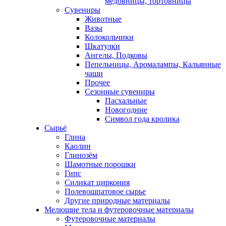
медовницы, тортовницы
Сувениры
Животные
Вазы
Колокольчики
Шкатулки
Ангелы, Подковы
Пепельницы, Аромалампы, Кальянные
чаши
Прочее
Сезонные сувениры
Пасхальные
Новогодние
Символ года кролика
Сырьё
Глина
Каолин
Глинозём
Шамотные порошки
Гипс
Силикат циркония
Полевошпатовое сырье
Другие природные материалы
Мелющие тела и футеровочные материалы
Футеровочные материалы