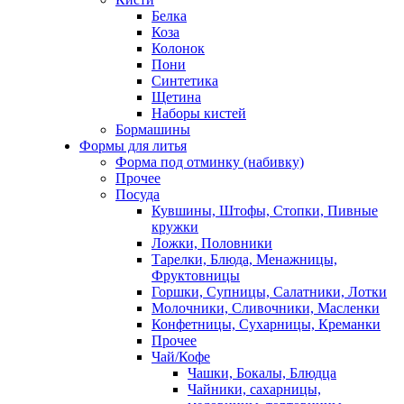
Белка
Коза
Колонок
Пони
Синтетика
Щетина
Наборы кистей
Бормашины
Формы для литья
Форма под отминку (набивку)
Прочее
Посуда
Кувшины, Штофы, Стопки, Пивные
кружки
Ложки, Половники
Тарелки, Блюда, Менажницы,
Фруктовницы
Горшки, Супницы, Салатники, Лотки
Молочники, Сливочники, Масленки
Конфетницы, Сухарницы, Креманки
Прочее
Чай/Кофе
Чашки, Бокалы, Блюдца
Чайники, сахарницы,