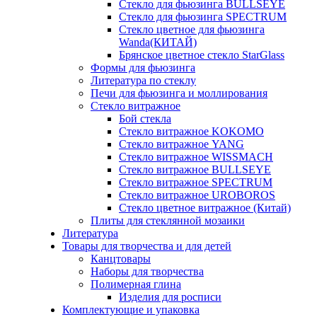
Стекло для фьюзинга BULLSEYE
Стекло для фьюзинга SPECTRUM
Стекло цветное для фьюзинга
Wanda(КИТАЙ)
Брянское цветное стекло StarGlass
Формы для фьюзинга
Литература по стеклу
Печи для фьюзинга и моллирования
Стекло витражное
Бой стекла
Стекло витражное KOKOMO
Стекло витражное YANG
Стекло витражное WISSMACH
Стекло витражное BULLSEYE
Стекло витражное SPECTRUM
Стекло витражное UROBOROS
Стекло цветное витражное (Китай)
Плиты для стеклянной мозаики
Литература
Товары для творчества и для детей
Канцтовары
Наборы для творчества
Полимерная глина
Изделия для росписи
Комплектующие и упаковка