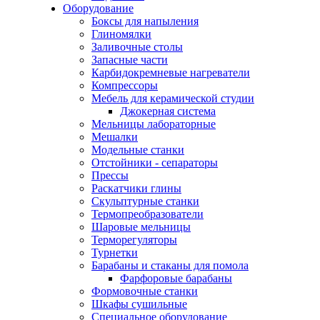
Оборудование
Боксы для напыления
Глиномялки
Заливочные столы
Запасные части
Карбидокремневые нагреватели
Компрессоры
Мебель для керамической студии
Джокерная система
Мельницы лабораторные
Мешалки
Модельные станки
Отстойники - сепараторы
Прессы
Раскатчики глины
Скульптурные станки
Термопреобразователи
Шаровые мельницы
Терморегуляторы
Турнетки
Барабаны и стаканы для помола
Фарфоровые барабаны
Формовочные станки
Шкафы сушильные
Специальное оборудование