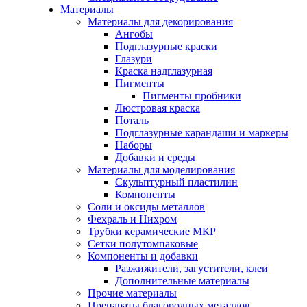
Материалы
Материалы для декорирования
Ангобы
Подглазурные краски
Глазури
Краска надглазурная
Пигменты
Пигменты пробники
Люстровая краска
Поталь
Подглазурные карандаши и маркеры
Наборы
Добавки и среды
Материалы для моделирования
Скульптурный пластилин
Компоненты
Соли и оксиды металлов
Фехраль и Нихром
Трубки керамические МКР
Сетки полутомпаковые
Компоненты и добавки
Разжижители, загустители, клеи
Дополнительные материалы
Прочие материалы
Препараты благородных металлов