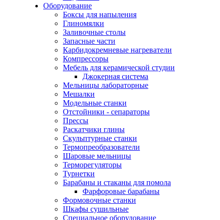
Оборудование
Боксы для напыления
Глиномялки
Заливочные столы
Запасные части
Карбидокремневые нагреватели
Компрессоры
Мебель для керамической студии
Джокерная система
Мельницы лабораторные
Мешалки
Модельные станки
Отстойники - сепараторы
Прессы
Раскатчики глины
Скульптурные станки
Термопреобразователи
Шаровые мельницы
Терморегуляторы
Турнетки
Барабаны и стаканы для помола
Фарфоровые барабаны
Формовочные станки
Шкафы сушильные
Специальное оборудование