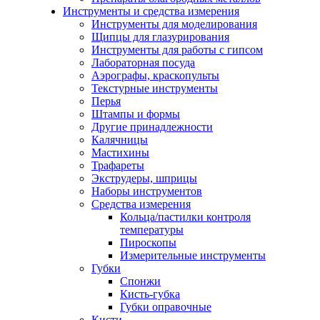
Инструменты и средства измерения
Инструменты для моделирования
Щипцы для глазурирования
Инструменты для работы с гипсом
Лабораторная посуда
Аэрографы, краскопульты
Текстурные инструменты
Перья
Штампы и формы
Другие принадлежности
Калячницы
Мастихины
Трафареты
Экструдеры, шприцы
Наборы инструментов
Средства измерения
Кольца/пастилки контроля
температуры
Пироскопы
Измерительные инструменты
Губки
Спонжи
Кисть-губка
Губки оправочные
Кисти