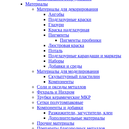
Материалы
Материалы для декорирования
Ангобы
Подглазурные краски
Глазури
Краска надглазурная
Пигменты
Пигменты пробники
Люстровая краска
Поталь
Подглазурные карандаши и маркеры
Наборы
Добавки и среды
Материалы для моделирования
Скульптурный пластилин
Компоненты
Соли и оксиды металлов
Фехраль и Нихром
Трубки керамические МКР
Сетки полутомпаковые
Компоненты и добавки
Разжижители, загустители, клеи
Дополнительные материалы
Прочие материалы
Препараты благородных металлов