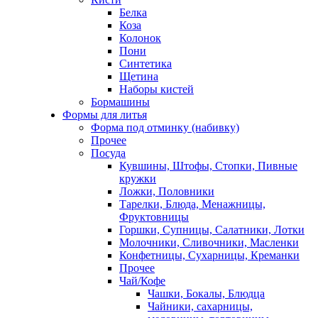
Белка
Коза
Колонок
Пони
Синтетика
Щетина
Наборы кистей
Бормашины
Формы для литья
Форма под отминку (набивку)
Прочее
Посуда
Кувшины, Штофы, Стопки, Пивные
кружки
Ложки, Половники
Тарелки, Блюда, Менажницы,
Фруктовницы
Горшки, Супницы, Салатники, Лотки
Молочники, Сливочники, Масленки
Конфетницы, Сухарницы, Креманки
Прочее
Чай/Кофе
Чашки, Бокалы, Блюдца
Чайники, сахарницы,