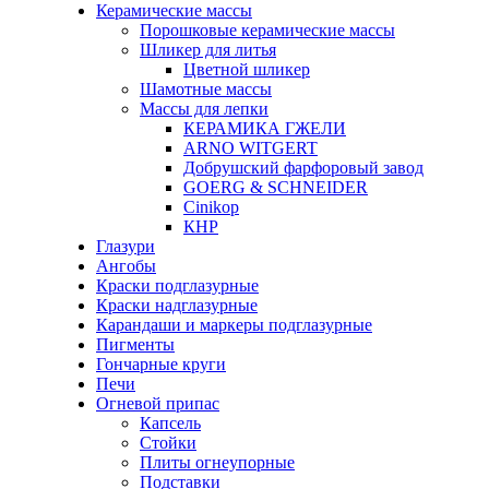
Керамические массы
Порошковые керамические массы
Шликер для литья
Цветной шликер
Шамотные массы
Массы для лепки
КЕРАМИКА ГЖЕЛИ
ARNO WITGERT
Добрушский фарфоровый завод
GOERG & SCHNEIDER
Cinikop
КНР
Глазури
Ангобы
Краски подглазурные
Краски надглазурные
Карандаши и маркеры подглазурные
Пигменты
Гончарные круги
Печи
Огневой припас
Капсель
Стойки
Плиты огнеупорные
Подставки