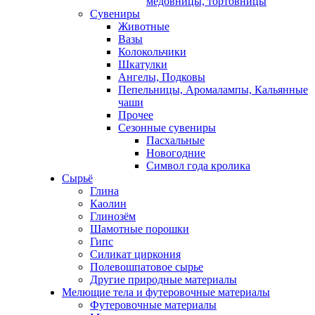
медовницы, тортовницы
Сувениры
Животные
Вазы
Колокольчики
Шкатулки
Ангелы, Подковы
Пепельницы, Аромалампы, Кальянные
чаши
Прочее
Сезонные сувениры
Пасхальные
Новогодние
Символ года кролика
Сырьё
Глина
Каолин
Глинозём
Шамотные порошки
Гипс
Силикат циркония
Полевошпатовое сырье
Другие природные материалы
Мелющие тела и футеровочные материалы
Футеровочные материалы