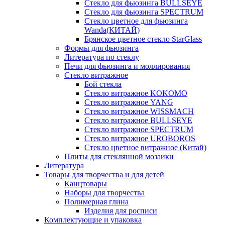
Стекло для фьюзинга BULLSEYE
Стекло для фьюзинга SPECTRUM
Стекло цветное для фьюзинга
Wanda(КИТАЙ)
Брянское цветное стекло StarGlass
Формы для фьюзинга
Литература по стеклу
Печи для фьюзинга и моллирования
Стекло витражное
Бой стекла
Стекло витражное KOKOMO
Стекло витражное YANG
Стекло витражное WISSMACH
Стекло витражное BULLSEYE
Стекло витражное SPECTRUM
Стекло витражное UROBOROS
Стекло цветное витражное (Китай)
Плиты для стеклянной мозаики
Литература
Товары для творчества и для детей
Канцтовары
Наборы для творчества
Полимерная глина
Изделия для росписи
Комплектующие и упаковка