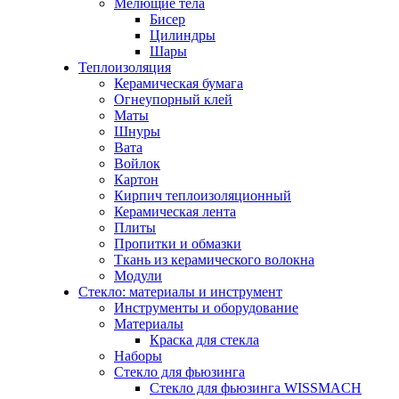
Мелющие тела
Бисер
Цилиндры
Шары
Теплоизоляция
Керамическая бумага
Огнеупорный клей
Маты
Шнуры
Вата
Войлок
Картон
Кирпич теплоизоляционный
Керамическая лента
Плиты
Пропитки и обмазки
Ткань из керамического волокна
Модули
Стекло: материалы и инструмент
Инструменты и оборудование
Материалы
Краска для стекла
Наборы
Стекло для фьюзинга
Стекло для фьюзинга WISSMACH