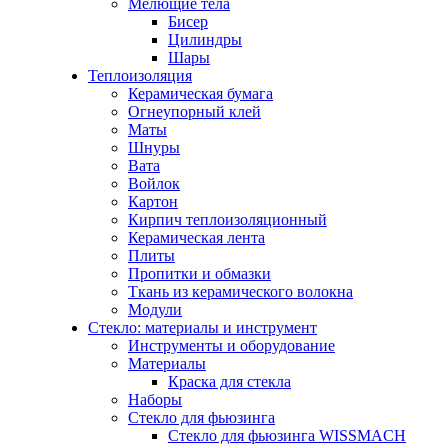
Мелющие тела
Бисер
Цилиндры
Шары
Теплоизоляция
Керамическая бумага
Огнеупорный клей
Маты
Шнуры
Вата
Войлок
Картон
Кирпич теплоизоляционный
Керамическая лента
Плиты
Пропитки и обмазки
Ткань из керамического волокна
Модули
Стекло: материалы и инструмент
Инструменты и оборудование
Материалы
Краска для стекла
Наборы
Стекло для фьюзинга
Стекло для фьюзинга WISSMACH