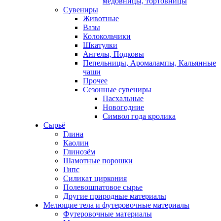
медовницы, тортовницы
Сувениры
Животные
Вазы
Колокольчики
Шкатулки
Ангелы, Подковы
Пепельницы, Аромалампы, Кальянные
чаши
Прочее
Сезонные сувениры
Пасхальные
Новогодние
Символ года кролика
Сырьё
Глина
Каолин
Глинозём
Шамотные порошки
Гипс
Силикат циркония
Полевошпатовое сырье
Другие природные материалы
Мелющие тела и футеровочные материалы
Футеровочные материалы