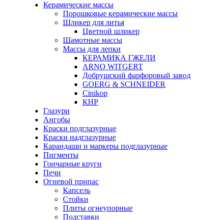
Керамические массы
Порошковые керамические массы
Шликер для литья
Цветной шликер
Шамотные массы
Массы для лепки
КЕРАМИКА ГЖЕЛИ
ARNO WITGERT
Добрушский фарфоровый завод
GOERG & SCHNEIDER
Cinikop
КНР
Глазури
Ангобы
Краски подглазурные
Краски надглазурные
Карандаши и маркеры подглазурные
Пигменты
Гончарные круги
Печи
Огневой припас
Капсель
Стойки
Плиты огнеупорные
Подставки