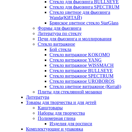
Стекло для фьюзинга BULLSEYE
Стекло для фьюзинга SPECTRUM
Стекло цветное для фьюзинга
Wanda(КИТАЙ)
Брянское цветное стекло StarGlass
Формы для фьюзинга
Литература по стеклу
Печи для фьюзинга и моллирования
Стекло витражное
Бой стекла
Стекло витражное KOKOMO
Стекло витражное YANG
Стекло витражное WISSMACH
Стекло витражное BULLSEYE
Стекло витражное SPECTRUM
Стекло витражное UROBOROS
Стекло цветное витражное (Китай)
Плиты для стеклянной мозаики
Литература
Товары для творчества и для детей
Канцтовары
Наборы для творчества
Полимерная глина
Изделия для росписи
Комплектующие и упаковка