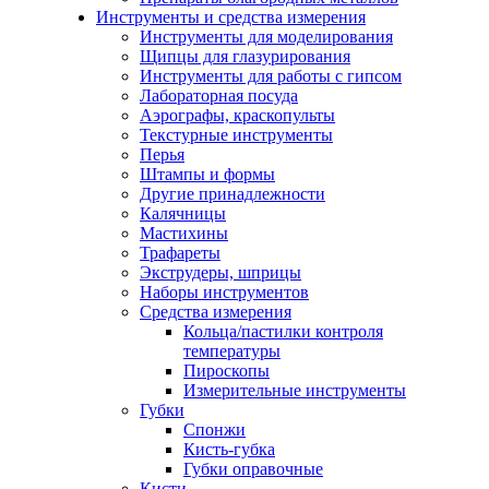
Инструменты и средства измерения
Инструменты для моделирования
Щипцы для глазурирования
Инструменты для работы с гипсом
Лабораторная посуда
Аэрографы, краскопульты
Текстурные инструменты
Перья
Штампы и формы
Другие принадлежности
Калячницы
Мастихины
Трафареты
Экструдеры, шприцы
Наборы инструментов
Средства измерения
Кольца/пастилки контроля
температуры
Пироскопы
Измерительные инструменты
Губки
Спонжи
Кисть-губка
Губки оправочные
Кисти