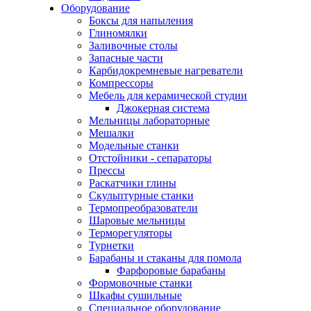
Оборудование
Боксы для напыления
Глиномялки
Заливочные столы
Запасные части
Карбидокремневые нагреватели
Компрессоры
Мебель для керамической студии
Джокерная система
Мельницы лабораторные
Мешалки
Модельные станки
Отстойники - сепараторы
Прессы
Раскатчики глины
Скульптурные станки
Термопреобразователи
Шаровые мельницы
Терморегуляторы
Турнетки
Барабаны и стаканы для помола
Фарфоровые барабаны
Формовочные станки
Шкафы сушильные
Специальное оборудование