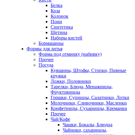
Белка
Коза
Колонок
Пони
Синтетика
Щетина
Наборы кистей
Бормашины
Формы для литья
Форма под отминку (набивку)
Прочее
Посуда
Кувшины, Штофы, Стопки, Пивные
кружки
Ложки, Половники
Тарелки, Блюда, Менажницы,
Фруктовницы
Горшки, Супницы, Салатники, Лотки
Молочники, Сливочники, Масленки
Конфетницы, Сухарницы, Креманки
Прочее
Чай/Кофе
Чашки, Бокалы, Блюдца
Чайники, сахарницы,