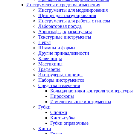
Инструменты и средства измерения
Инструменты для моделирования
Щипцы для глазурирования
Инструменты для работы с гипсом
Лабораторная посуда
Аэрографы, краскопульты
Текстурные инструменты
Перья
Штампы и формы
Другие принадлежности
Калячницы
Мастихины
Трафареты
Экструдеры, шприцы
Наборы инструментов
Средства измерения
Кольца/пастилки контроля температуры
Пироскопы
Измерительные инструменты
Губки
Спонжи
Кисть-губка
Губки оправочные
Кисти
Белка