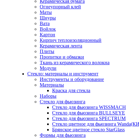
Керамическая бумага
Огнеупорный клей
Маты
Шнуры
Вата
Войлок
Картон
Кирпич теплоизоляционный
Керамическая лента
Плиты
Пропитки и обмазки
Ткань из керамического волокна
Модули
Стекло: материалы и инструмент
Инструменты и оборудование
Материалы
Краска для стекла
Наборы
Стекло для фьюзинга
Стекло для фьюзинга WISSMACH
Стекло для фьюзинга BULLSEYE
Стекло для фьюзинга SPECTRUM
Стекло цветное для фьюзинга Wanda(К
Брянское цветное стекло StarGlass
Формы для фьюзинга