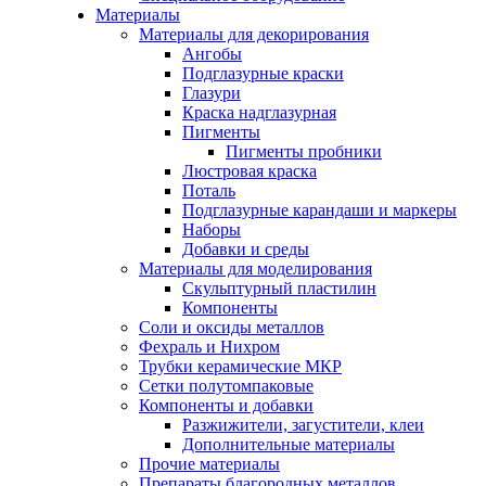
Материалы
Материалы для декорирования
Ангобы
Подглазурные краски
Глазури
Краска надглазурная
Пигменты
Пигменты пробники
Люстровая краска
Поталь
Подглазурные карандаши и маркеры
Наборы
Добавки и среды
Материалы для моделирования
Скульптурный пластилин
Компоненты
Соли и оксиды металлов
Фехраль и Нихром
Трубки керамические МКР
Сетки полутомпаковые
Компоненты и добавки
Разжижители, загустители, клеи
Дополнительные материалы
Прочие материалы
Препараты благородных металлов