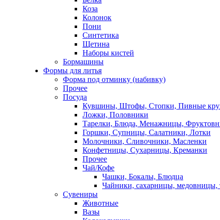
Коза
Колонок
Пони
Синтетика
Щетина
Наборы кистей
Бормашины
Формы для литья
Форма под отминку (набивку)
Прочее
Посуда
Кувшины, Штофы, Стопки, Пивные кр
Ложки, Половники
Тарелки, Блюда, Менажницы, Фруктов
Горшки, Супницы, Салатники, Лотки
Молочники, Сливочники, Масленки
Конфетницы, Сухарницы, Креманки
Прочее
Чай/Кофе
Чашки, Бокалы, Блюдца
Чайники, сахарницы, медовницы,
Сувениры
Животные
Вазы