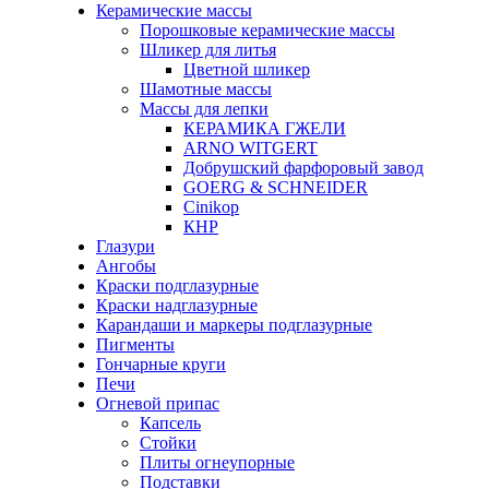
Керамические массы
Порошковые керамические массы
Шликер для литья
Цветной шликер
Шамотные массы
Массы для лепки
КЕРАМИКА ГЖЕЛИ
ARNO WITGERT
Добрушский фарфоровый завод
GOERG & SCHNEIDER
Cinikop
КНР
Глазури
Ангобы
Краски подглазурные
Краски надглазурные
Карандаши и маркеры подглазурные
Пигменты
Гончарные круги
Печи
Огневой припас
Капсель
Стойки
Плиты огнеупорные
Подставки