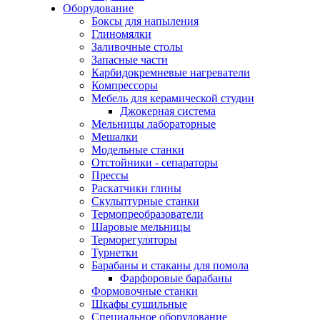
Оборудование
Боксы для напыления
Глиномялки
Заливочные столы
Запасные части
Карбидокремневые нагреватели
Компрессоры
Мебель для керамической студии
Джокерная система
Мельницы лабораторные
Мешалки
Модельные станки
Отстойники - сепараторы
Прессы
Раскатчики глины
Скульптурные станки
Термопреобразователи
Шаровые мельницы
Терморегуляторы
Турнетки
Барабаны и стаканы для помола
Фарфоровые барабаны
Формовочные станки
Шкафы сушильные
Специальное оборудование