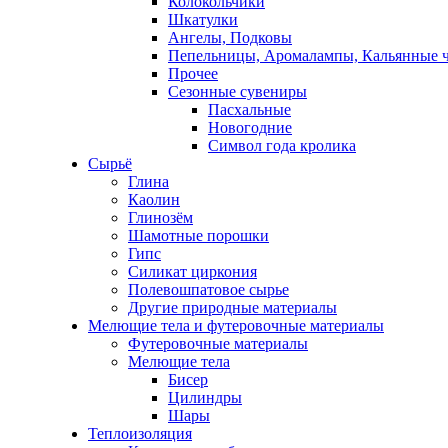
Колокольчики
Шкатулки
Ангелы, Подковы
Пепельницы, Аромалампы, Кальянные 
Прочее
Сезонные сувениры
Пасхальные
Новогодние
Символ года кролика
Сырьё
Глина
Каолин
Глинозём
Шамотные порошки
Гипс
Силикат циркония
Полевошпатовое сырье
Другие природные материалы
Мелющие тела и футеровочные материалы
Футеровочные материалы
Мелющие тела
Бисер
Цилиндры
Шары
Теплоизоляция