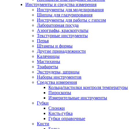
Инструменты и средства измерения
Инструменты для моделирования
Щипцы для глазурирования
Инструменты для работы с гипсом
Лабораторная посуда
Аэрографы, краскопульты
Текстурные инструменты
Перья
Штампы и формы
Другие принадлежности
Калячницы
Мастихины
Трафареты
Экструдеры, шприцы
Наборы инструментов
Средства измерения
Кольца/пастилки контроля температуры
Пироскопы
Измерительные инструменты
Губки
Спонжи
Кисть-губка
Губки оправочные
Кисти
Белка