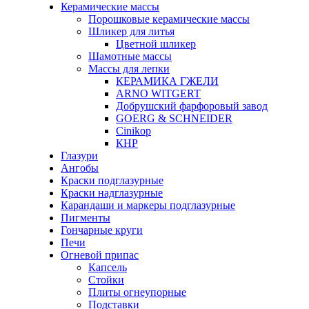
Керамические массы
Порошковые керамические массы
Шликер для литья
Цветной шликер
Шамотные массы
Массы для лепки
КЕРАМИКА ГЖЕЛИ
ARNO WITGERT
Добрушский фарфоровый завод
GOERG & SCHNEIDER
Cinikop
КНР
Глазури
Ангобы
Краски подглазурные
Краски надглазурные
Карандаши и маркеры подглазурные
Пигменты
Гончарные круги
Печи
Огневой припас
Капсель
Стойки
Плиты огнеупорные
Подставки