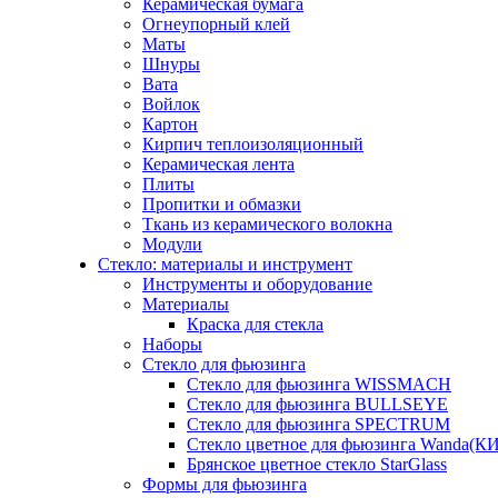
Керамическая бумага
Огнеупорный клей
Маты
Шнуры
Вата
Войлок
Картон
Кирпич теплоизоляционный
Керамическая лента
Плиты
Пропитки и обмазки
Ткань из керамического волокна
Модули
Стекло: материалы и инструмент
Инструменты и оборудование
Материалы
Краска для стекла
Наборы
Стекло для фьюзинга
Стекло для фьюзинга WISSMACH
Стекло для фьюзинга BULLSEYE
Стекло для фьюзинга SPECTRUM
Стекло цветное для фьюзинга Wanda(К
Брянское цветное стекло StarGlass
Формы для фьюзинга