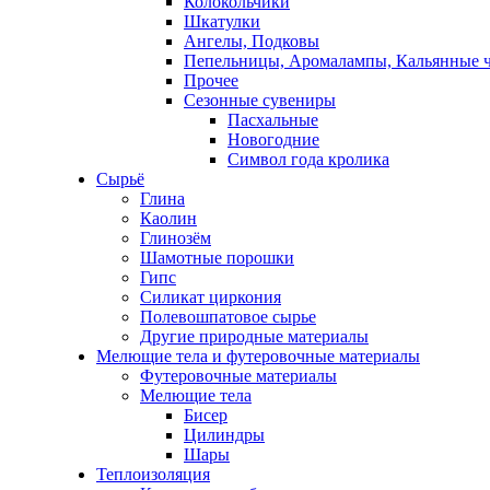
Колокольчики
Шкатулки
Ангелы, Подковы
Пепельницы, Аромалампы, Кальянные 
Прочее
Сезонные сувениры
Пасхальные
Новогодние
Символ года кролика
Сырьё
Глина
Каолин
Глинозём
Шамотные порошки
Гипс
Силикат циркония
Полевошпатовое сырье
Другие природные материалы
Мелющие тела и футеровочные материалы
Футеровочные материалы
Мелющие тела
Бисер
Цилиндры
Шары
Теплоизоляция