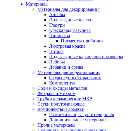
Материалы
Материалы для декорирования
Ангобы
Подглазурные краски
Глазури
Краска надглазурная
Пигменты
Пигменты пробники
Люстровая краска
Поталь
Подглазурные карандаши и маркеры
Наборы
Добавки и среды
Материалы для моделирования
Скульптурный пластилин
Компоненты
Соли и оксиды металлов
Фехраль и Нихром
Трубки керамические МКР
Сетки полутомпаковые
Компоненты и добавки
Разжижители, загустители, клеи
Дополнительные материалы
Прочие материалы
Препараты благородных металлов