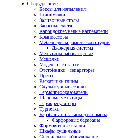
Оборудование
Боксы для напыления
Глиномялки
Заливочные столы
Запасные части
Карбидокремневые нагреватели
Компрессоры
Мебель для керамической студии
Джокерная система
Мельницы лабораторные
Мешалки
Модельные станки
Отстойники - сепараторы
Прессы
Раскатчики глины
Скульптурные станки
Термопреобразователи
Шаровые мельницы
Терморегуляторы
Турнетки
Барабаны и стаканы для помола
Фарфоровые барабаны
Формовочные станки
Шкафы сушильные
Специальное оборудование