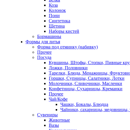
Коза
Колонок
Пони
Синтетика
Щетина
Наборы кистей
Бормашины
Формы для литья
Форма под отминку (набивку)
Прочее
Посуда
Кувшины, Штофы, Стопки, Пивные кр
Ложки, Половники
Тарелки, Блюда, Менажницы, Фруктов
Горшки, Супницы, Салатники, Лотки
Молочники, Сливочники, Масленки
Конфетницы, Сухарницы, Креманки
Прочее
Чай/Кофе
Чашки, Бокалы, Блюдца
Чайники, сахарницы, медовницы,
Сувениры
Животные
Вазы