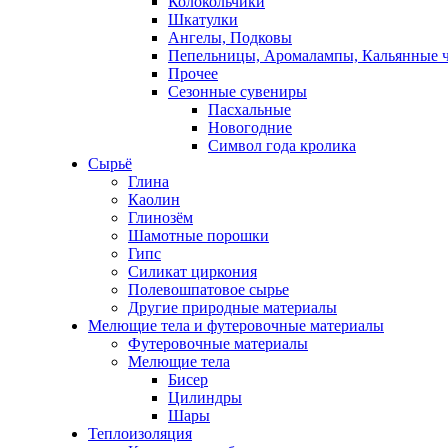
Колокольчики
Шкатулки
Ангелы, Подковы
Пепельницы, Аромалампы, Кальянные 
Прочее
Сезонные сувениры
Пасхальные
Новогодние
Символ года кролика
Сырьё
Глина
Каолин
Глинозём
Шамотные порошки
Гипс
Силикат циркония
Полевошпатовое сырье
Другие природные материалы
Мелющие тела и футеровочные материалы
Футеровочные материалы
Мелющие тела
Бисер
Цилиндры
Шары
Теплоизоляция