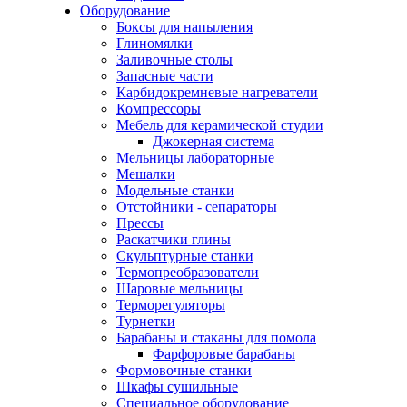
Оборудование
Боксы для напыления
Глиномялки
Заливочные столы
Запасные части
Карбидокремневые нагреватели
Компрессоры
Мебель для керамической студии
Джокерная система
Мельницы лабораторные
Мешалки
Модельные станки
Отстойники - сепараторы
Прессы
Раскатчики глины
Скульптурные станки
Термопреобразователи
Шаровые мельницы
Терморегуляторы
Турнетки
Барабаны и стаканы для помола
Фарфоровые барабаны
Формовочные станки
Шкафы сушильные
Специальное оборудование