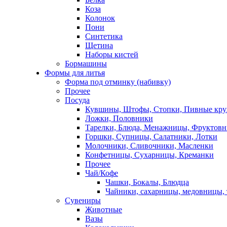
Коза
Колонок
Пони
Синтетика
Щетина
Наборы кистей
Бормашины
Формы для литья
Форма под отминку (набивку)
Прочее
Посуда
Кувшины, Штофы, Стопки, Пивные кр
Ложки, Половники
Тарелки, Блюда, Менажницы, Фруктов
Горшки, Супницы, Салатники, Лотки
Молочники, Сливочники, Масленки
Конфетницы, Сухарницы, Креманки
Прочее
Чай/Кофе
Чашки, Бокалы, Блюдца
Чайники, сахарницы, медовницы,
Сувениры
Животные
Вазы