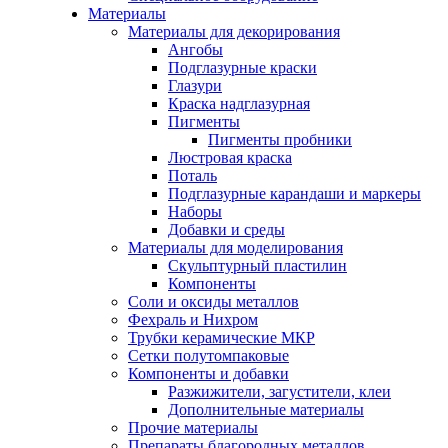
Материалы
Материалы для декорирования
Ангобы
Подглазурные краски
Глазури
Краска надглазурная
Пигменты
Пигменты пробники
Люстровая краска
Поталь
Подглазурные карандаши и маркеры
Наборы
Добавки и среды
Материалы для моделирования
Скульптурный пластилин
Компоненты
Соли и оксиды металлов
Фехраль и Нихром
Трубки керамические МКР
Сетки полутомпаковые
Компоненты и добавки
Разжижители, загустители, клеи
Дополнительные материалы
Прочие материалы
Препараты благородных металлов