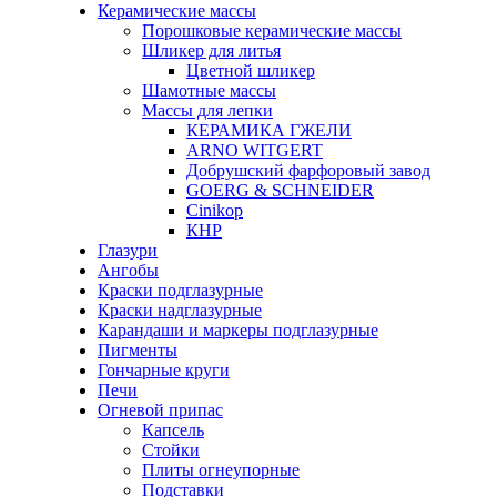
Керамические массы
Порошковые керамические массы
Шликер для литья
Цветной шликер
Шамотные массы
Массы для лепки
КЕРАМИКА ГЖЕЛИ
ARNO WITGERT
Добрушский фарфоровый завод
GOERG & SCHNEIDER
Cinikop
КНР
Глазури
Ангобы
Краски подглазурные
Краски надглазурные
Карандаши и маркеры подглазурные
Пигменты
Гончарные круги
Печи
Огневой припас
Капсель
Стойки
Плиты огнеупорные
Подставки