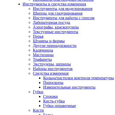
Инструменты и средства измерения
Инструменты для моделирования
Щипцы для глазурирования
Инструменты для работы с гипсом
Лабораторная посуда
Аэрографы, краскопульты
Текстурные инструменты
Перья
Штампы и формы
Другие принадлежности
Калячницы
Мастихины
Трафареты
Экструдеры, шприцы
Наборы инструментов
Средства измерения
Кольца/пастилки контроля температуры
Пироскопы
Измерительные инструменты
Губки
Спонжи
Кисть-губка
Губки оправочные
Кисти
Белка