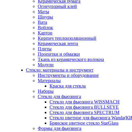
Керамическая бумага
Огнеупорный клей
Маты
Шнуры
Вата
Войлок
Картон
Кирпич теплоизоляционный
Керамическая лента
Плиты
Пропитки и обмазки
Ткань из керамического волокна
Модули
Стекло: материалы и инструмент
Инструменты и оборудование
Материалы
Краска для стекла
Наборы
Стекло для фьюзинга
Стекло для фьюзинга WISSMACH
Стекло для фьюзинга BULLSEYE
Стекло для фьюзинга SPECTRUM
Стекло цветное для фьюзинга Wanda(К
Брянское цветное стекло StarGlass
Формы для фьюзинга