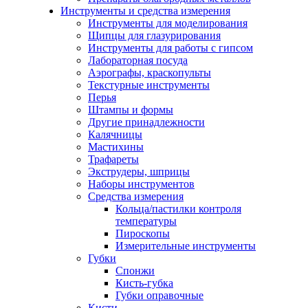
Инструменты и средства измерения
Инструменты для моделирования
Щипцы для глазурирования
Инструменты для работы с гипсом
Лабораторная посуда
Аэрографы, краскопульты
Текстурные инструменты
Перья
Штампы и формы
Другие принадлежности
Калячницы
Мастихины
Трафареты
Экструдеры, шприцы
Наборы инструментов
Средства измерения
Кольца/пастилки контроля
температуры
Пироскопы
Измерительные инструменты
Губки
Спонжи
Кисть-губка
Губки оправочные
Кисти