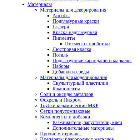
Материалы
Материалы для декорирования
Ангобы
Подглазурные краски
Глазури
Краска надглазурная
Пигменты
Пигменты пробники
Люстровая краска
Поталь
Подглазурные карандаши и маркеры
Наборы
Добавки и среды
Материалы для моделирования
Скульптурный пластилин
Компоненты
Соли и оксиды металлов
Фехраль и Нихром
Трубки керамические МКР
Сетки полутомпаковые
Компоненты и добавки
Разжижители, загустители, клеи
Дополнительные материалы
Прочие материалы
Препараты благородных металлов