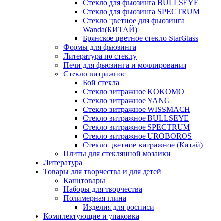
Стекло для фьюзинга BULLSEYE
Стекло для фьюзинга SPECTRUM
Стекло цветное для фьюзинга
Wanda(КИТАЙ)
Брянское цветное стекло StarGlass
Формы для фьюзинга
Литература по стеклу
Печи для фьюзинга и моллирования
Стекло витражное
Бой стекла
Стекло витражное KOKOMO
Стекло витражное YANG
Стекло витражное WISSMACH
Стекло витражное BULLSEYE
Стекло витражное SPECTRUM
Стекло витражное UROBOROS
Стекло цветное витражное (Китай)
Плиты для стеклянной мозаики
Литература
Товары для творчества и для детей
Канцтовары
Наборы для творчества
Полимерная глина
Изделия для росписи
Комплектующие и упаковка