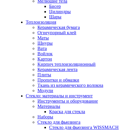
Мелющие тела
Бисер
Цилиндры
Шары
Теплоизоляция
Керамическая бумага
Огнеупорный клей
Маты
Шнуры
Вата
Войлок
Картон
Кирпич теплоизоляционный
Керамическая лента
Плиты
Пропитки и обмазки
Ткань из керамического волокна
Модули
Стекло: материалы и инструмент
Инструменты и оборудование
Материалы
Краска для стекла
Наборы
Стекло для фьюзинга
Стекло для фьюзинга WISSMACH