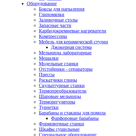
Оборудование
Боксы для напыления
Глиномялки
Заливочные столы
Запасные части
Карбидокремневые нагреватели
Компрессоры
Мебель для керамической студии
Джокерная система
Мельницы лабораторные
Мешалки
Модельные станки
Отстойники - сепараторы
Прессы
Раскатчики глины
Скульптурные станки
Термопреобразователи
Шаровые мельницы
Терморегуляторы
Турнетки
Барабаны и стаканы для помола
Фарфоровые барабаны
Формовочные станки
Шкафы сушильные
Специальное оборудование