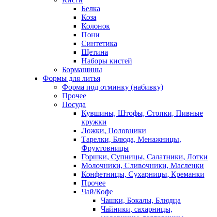
Белка
Коза
Колонок
Пони
Синтетика
Щетина
Наборы кистей
Бормашины
Формы для литья
Форма под отминку (набивку)
Прочее
Посуда
Кувшины, Штофы, Стопки, Пивные
кружки
Ложки, Половники
Тарелки, Блюда, Менажницы,
Фруктовницы
Горшки, Супницы, Салатники, Лотки
Молочники, Сливочники, Масленки
Конфетницы, Сухарницы, Креманки
Прочее
Чай/Кофе
Чашки, Бокалы, Блюдца
Чайники, сахарницы,