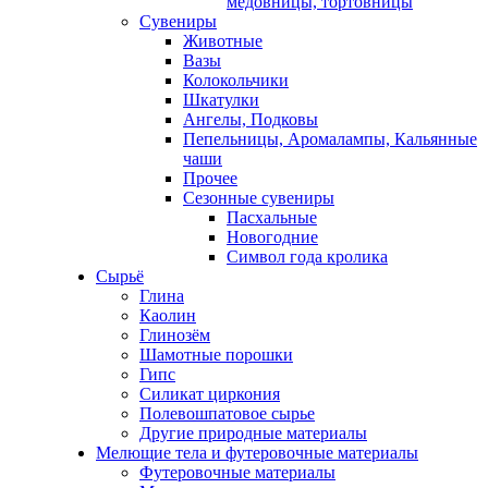
медовницы, тортовницы
Сувениры
Животные
Вазы
Колокольчики
Шкатулки
Ангелы, Подковы
Пепельницы, Аромалампы, Кальянные
чаши
Прочее
Сезонные сувениры
Пасхальные
Новогодние
Символ года кролика
Сырьё
Глина
Каолин
Глинозём
Шамотные порошки
Гипс
Силикат циркония
Полевошпатовое сырье
Другие природные материалы
Мелющие тела и футеровочные материалы
Футеровочные материалы