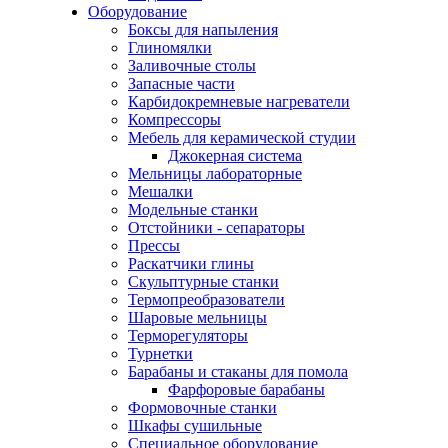
Оборудование
Боксы для напыления
Глиномялки
Заливочные столы
Запасные части
Карбидокремневые нагреватели
Компрессоры
Мебель для керамической студии
Джокерная система
Мельницы лабораторные
Мешалки
Модельные станки
Отстойники - сепараторы
Прессы
Раскатчики глины
Скульптурные станки
Термопреобразователи
Шаровые мельницы
Терморегуляторы
Турнетки
Барабаны и стаканы для помола
Фарфоровые барабаны
Формовочные станки
Шкафы сушильные
Специальное оборудование