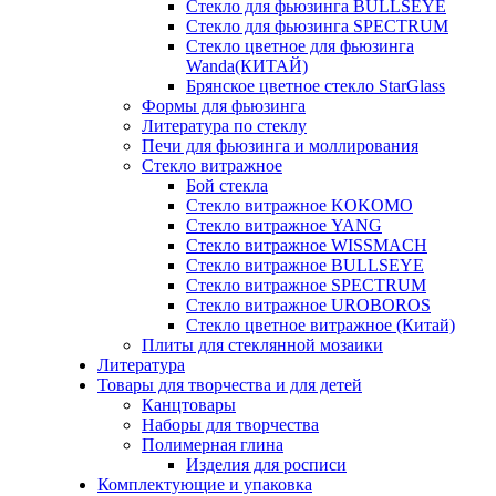
Стекло для фьюзинга BULLSEYE
Стекло для фьюзинга SPECTRUM
Стекло цветное для фьюзинга
Wanda(КИТАЙ)
Брянское цветное стекло StarGlass
Формы для фьюзинга
Литература по стеклу
Печи для фьюзинга и моллирования
Стекло витражное
Бой стекла
Стекло витражное KOKOMO
Стекло витражное YANG
Стекло витражное WISSMACH
Стекло витражное BULLSEYE
Стекло витражное SPECTRUM
Стекло витражное UROBOROS
Стекло цветное витражное (Китай)
Плиты для стеклянной мозаики
Литература
Товары для творчества и для детей
Канцтовары
Наборы для творчества
Полимерная глина
Изделия для росписи
Комплектующие и упаковка