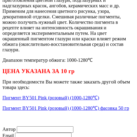
приготовления цветной глазури, подглазурных и
надглазурных красок, ангобов, керамических масс и др.
Применим для нанесения цветного рисунка, узора,
декоративной отделки. Смешивая различные пигменты,
можно получить нужный цвет. Количество пигмента в
рецепте влияет на интенсивность окрашивания и
определяется экспериментальным путем. На цвет
окрашенный пигментом глазури или краски влияет режим
обжига (окислительно-восстановительная среда) и состав
глазури.
Диапазон температур обжига:
1000-1280℃
ЦЕНА УКАЗАНА ЗА 10 гр
При необходимости Вы можете также заказать другой объем
товара здесь:
Пигмент BY501 Pink (розовый) (1000-1280℃)
Пигмент BY501 Pink (розовый) (1000-1280℃) фасовка 50 гр
Автор
Email