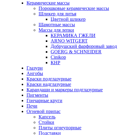
Керамические массы
Порошковые керамические массы
Шликер для литья
Цветной шликер
Шамотные массы
Массы для лепки
КЕРАМИКА ГЖЕЛИ
ARNO WITGERT
Добрушский фарфоровый завод
GOERG & SCHNEIDER
Cinikop
КНР
Глазури
Ангобы
Краски подглазурные
Краски надглазурные
Карандаши и маркеры подглазурные
Пигменты
Гончарные круги
Печи
Огневой припас
Капсель
Стойки
Плиты огнеупорные
Подставки