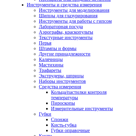
Инструменты и средства измерения
Инструменты для моделирования
Щипцы для глазурирования
Инструменты для работы с гипсом
Лабораторная посуда
Аэрографы, краскопульты
Текстурные инструменты
Перья
Штампы и формы
Другие принадлежности
Калячницы
Мастихины
Трафареты
Экструдеры, шприцы
Наборы инструментов
Средства измерения
Кольца/пастилки контроля
температуры
Пироскопы
Измерительные инструменты
Губки
Спонжи
Кисть-губка
Губки оправочные
Кисти