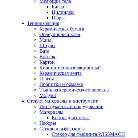
Мелющие тела
Бисер
Цилиндры
Шары
Теплоизоляция
Керамическая бумага
Огнеупорный клей
Маты
Шнуры
Вата
Войлок
Картон
Кирпич теплоизоляционный
Керамическая лента
Плиты
Пропитки и обмазки
Ткань из керамического волокна
Модули
Стекло: материалы и инструмент
Инструменты и оборудование
Материалы
Краска для стекла
Наборы
Стекло для фьюзинга
Стекло для фьюзинга WISSMACH