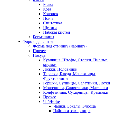
Белка
Коза
Колонок
Пони
Синтетика
Щетина
Наборы кистей
Бормашины
Формы для литья
Форма под отминку (набивку)
Прочее
Посуда
Кувшины, Штофы, Стопки, Пивные
кружки
Ложки, Половники
Тарелки, Блюда, Менажницы,
Фруктовницы
Горшки, Супницы, Салатники, Лотки
Молочники, Сливочники, Масленки
Конфетницы, Сухарницы, Креманки
Прочее
Чай/Кофе
Чашки, Бокалы, Блюдца
Чайники, сахарницы,