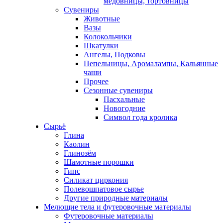
медовницы, тортовницы
Сувениры
Животные
Вазы
Колокольчики
Шкатулки
Ангелы, Подковы
Пепельницы, Аромалампы, Кальянные
чаши
Прочее
Сезонные сувениры
Пасхальные
Новогодние
Символ года кролика
Сырьё
Глина
Каолин
Глинозём
Шамотные порошки
Гипс
Силикат циркония
Полевошпатовое сырье
Другие природные материалы
Мелющие тела и футеровочные материалы
Футеровочные материалы