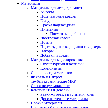
Материалы
Материалы для декорирования
Ангобы
Подглазурные краски
Глазури
Краска надглазурная
Пигменты
Пигменты пробники
Люстровая краска
Поталь
Подглазурные карандаши и маркеры
Наборы
Добавки и среды
Материалы для моделирования
Скульптурный пластилин
Компоненты
Соли и оксиды металлов
Фехраль и Нихром
Трубки керамические МКР
Сетки полутомпаковые
Компоненты и добавки
Разжижители, загустители, клеи
Дополнительные материалы
Прочие материалы
Препараты благородных металлов