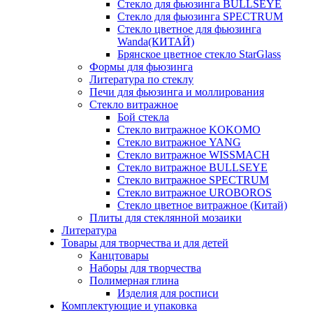
Стекло для фьюзинга BULLSEYE
Стекло для фьюзинга SPECTRUM
Стекло цветное для фьюзинга
Wanda(КИТАЙ)
Брянское цветное стекло StarGlass
Формы для фьюзинга
Литература по стеклу
Печи для фьюзинга и моллирования
Стекло витражное
Бой стекла
Стекло витражное KOKOMO
Стекло витражное YANG
Стекло витражное WISSMACH
Стекло витражное BULLSEYE
Стекло витражное SPECTRUM
Стекло витражное UROBOROS
Стекло цветное витражное (Китай)
Плиты для стеклянной мозаики
Литература
Товары для творчества и для детей
Канцтовары
Наборы для творчества
Полимерная глина
Изделия для росписи
Комплектующие и упаковка