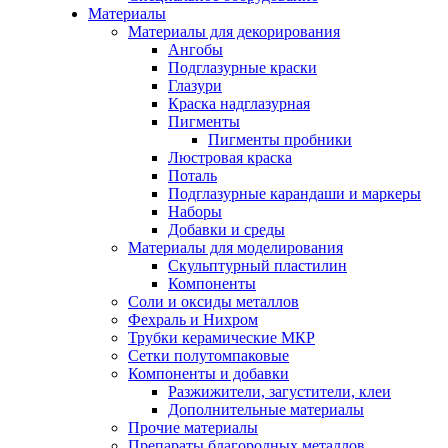
Материалы
Материалы для декорирования
Ангобы
Подглазурные краски
Глазури
Краска надглазурная
Пигменты
Пигменты пробники
Люстровая краска
Поталь
Подглазурные карандаши и маркеры
Наборы
Добавки и среды
Материалы для моделирования
Скульптурный пластилин
Компоненты
Соли и оксиды металлов
Фехраль и Нихром
Трубки керамические МКР
Сетки полутомпаковые
Компоненты и добавки
Разжижители, загустители, клеи
Дополнительные материалы
Прочие материалы
Препараты благородных металлов