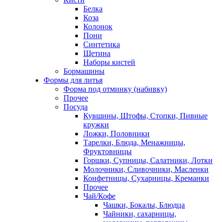
Белка
Коза
Колонок
Пони
Синтетика
Щетина
Наборы кистей
Бормашины
Формы для литья
Форма под отминку (набивку)
Прочее
Посуда
Кувшины, Штофы, Стопки, Пивные
кружки
Ложки, Половники
Тарелки, Блюда, Менажницы,
Фруктовницы
Горшки, Супницы, Салатники, Лотки
Молочники, Сливочники, Масленки
Конфетницы, Сухарницы, Креманки
Прочее
Чай/Кофе
Чашки, Бокалы, Блюдца
Чайники, сахарницы,