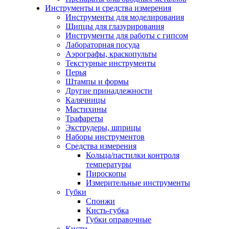
Инструменты и средства измерения
Инструменты для моделирования
Щипцы для глазурирования
Инструменты для работы с гипсом
Лабораторная посуда
Аэрографы, краскопульты
Текстурные инструменты
Перья
Штампы и формы
Другие принадлежности
Калячницы
Мастихины
Трафареты
Экструдеры, шприцы
Наборы инструментов
Средства измерения
Кольца/пастилки контроля
температуры
Пироскопы
Измерительные инструменты
Губки
Спонжи
Кисть-губка
Губки оправочные
Кисти