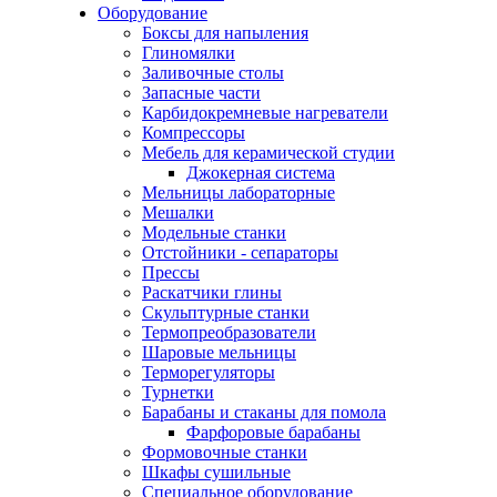
Оборудование
Боксы для напыления
Глиномялки
Заливочные столы
Запасные части
Карбидокремневые нагреватели
Компрессоры
Мебель для керамической студии
Джокерная система
Мельницы лабораторные
Мешалки
Модельные станки
Отстойники - сепараторы
Прессы
Раскатчики глины
Скульптурные станки
Термопреобразователи
Шаровые мельницы
Терморегуляторы
Турнетки
Барабаны и стаканы для помола
Фарфоровые барабаны
Формовочные станки
Шкафы сушильные
Специальное оборудование