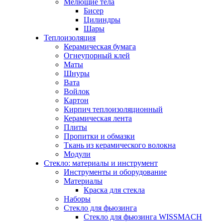
Мелющие тела
Бисер
Цилиндры
Шары
Теплоизоляция
Керамическая бумага
Огнеупорный клей
Маты
Шнуры
Вата
Войлок
Картон
Кирпич теплоизоляционный
Керамическая лента
Плиты
Пропитки и обмазки
Ткань из керамического волокна
Модули
Стекло: материалы и инструмент
Инструменты и оборудование
Материалы
Краска для стекла
Наборы
Стекло для фьюзинга
Стекло для фьюзинга WISSMACH