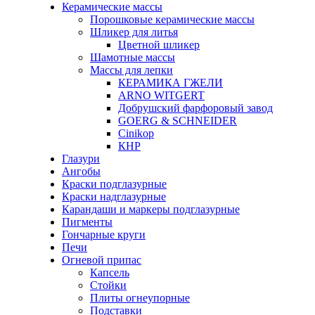
Керамические массы
Порошковые керамические массы
Шликер для литья
Цветной шликер
Шамотные массы
Массы для лепки
КЕРАМИКА ГЖЕЛИ
ARNO WITGERT
Добрушский фарфоровый завод
GOERG & SCHNEIDER
Cinikop
КНР
Глазури
Ангобы
Краски подглазурные
Краски надглазурные
Карандаши и маркеры подглазурные
Пигменты
Гончарные круги
Печи
Огневой припас
Капсель
Стойки
Плиты огнеупорные
Подставки