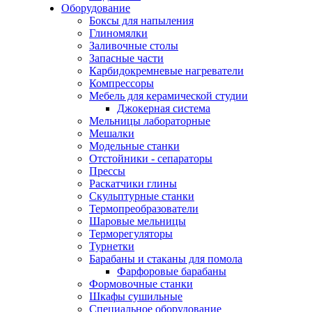
Оборудование
Боксы для напыления
Глиномялки
Заливочные столы
Запасные части
Карбидокремневые нагреватели
Компрессоры
Мебель для керамической студии
Джокерная система
Мельницы лабораторные
Мешалки
Модельные станки
Отстойники - сепараторы
Прессы
Раскатчики глины
Скульптурные станки
Термопреобразователи
Шаровые мельницы
Терморегуляторы
Турнетки
Барабаны и стаканы для помола
Фарфоровые барабаны
Формовочные станки
Шкафы сушильные
Специальное оборудование