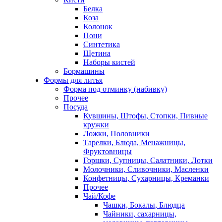
Белка
Коза
Колонок
Пони
Синтетика
Щетина
Наборы кистей
Бормашины
Формы для литья
Форма под отминку (набивку)
Прочее
Посуда
Кувшины, Штофы, Стопки, Пивные
кружки
Ложки, Половники
Тарелки, Блюда, Менажницы,
Фруктовницы
Горшки, Супницы, Салатники, Лотки
Молочники, Сливочники, Масленки
Конфетницы, Сухарницы, Креманки
Прочее
Чай/Кофе
Чашки, Бокалы, Блюдца
Чайники, сахарницы,