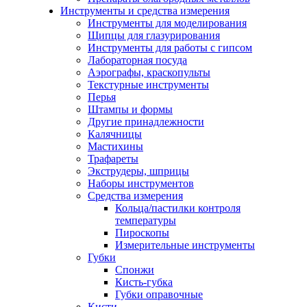
Инструменты и средства измерения
Инструменты для моделирования
Щипцы для глазурирования
Инструменты для работы с гипсом
Лабораторная посуда
Аэрографы, краскопульты
Текстурные инструменты
Перья
Штампы и формы
Другие принадлежности
Калячницы
Мастихины
Трафареты
Экструдеры, шприцы
Наборы инструментов
Средства измерения
Кольца/пастилки контроля
температуры
Пироскопы
Измерительные инструменты
Губки
Спонжи
Кисть-губка
Губки оправочные
Кисти