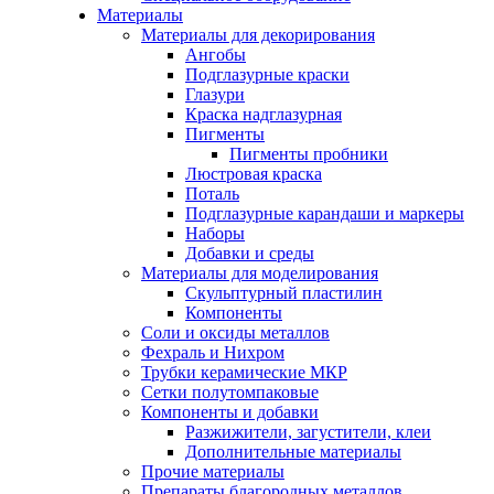
Материалы
Материалы для декорирования
Ангобы
Подглазурные краски
Глазури
Краска надглазурная
Пигменты
Пигменты пробники
Люстровая краска
Поталь
Подглазурные карандаши и маркеры
Наборы
Добавки и среды
Материалы для моделирования
Скульптурный пластилин
Компоненты
Соли и оксиды металлов
Фехраль и Нихром
Трубки керамические МКР
Сетки полутомпаковые
Компоненты и добавки
Разжижители, загустители, клеи
Дополнительные материалы
Прочие материалы
Препараты благородных металлов