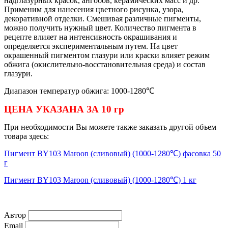
надглазурных красок, ангобов, керамических масс и др.
Применим для нанесения цветного рисунка, узора,
декоративной отделки. Смешивая различные пигменты,
можно получить нужный цвет. Количество пигмента в
рецепте влияет на интенсивность окрашивания и
определяется экспериментальным путем. На цвет
окрашенный пигментом глазури или краски влияет режим
обжига (окислительно-восстановительная среда) и состав
глазури.
Диапазон температур обжига: 1000-1280℃
ЦЕНА УКАЗАНА ЗА 10 гр
При необходимости Вы можете также заказать другой объем
товара здесь:
Пигмент BY103 Maroon (сливовый) (1000-1280℃) фасовка 50
г
Пигмент BY103 Maroon (сливовый) (1000-1280℃) 1 кг
Автор
Email