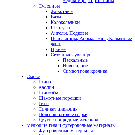
медовницы, тортовницы
Сувениры
Животные
Вазы
Колокольчики
Шкатулки
Ангелы, Подковы
Пепельницы, Аромалампы, Кальянные
чаши
Прочее
Сезонные сувениры
Пасхальные
Новогодние
Символ года кролика
Сырьё
Глина
Каолин
Глинозём
Шамотные порошки
Гипс
Силикат циркония
Полевошпатовое сырье
Другие природные материалы
Мелющие тела и футеровочные материалы
Футеровочные материалы