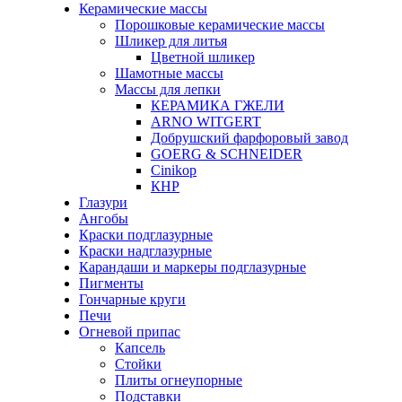
Керамические массы
Порошковые керамические массы
Шликер для литья
Цветной шликер
Шамотные массы
Массы для лепки
КЕРАМИКА ГЖЕЛИ
ARNO WITGERT
Добрушский фарфоровый завод
GOERG & SCHNEIDER
Cinikop
КНР
Глазури
Ангобы
Краски подглазурные
Краски надглазурные
Карандаши и маркеры подглазурные
Пигменты
Гончарные круги
Печи
Огневой припас
Капсель
Стойки
Плиты огнеупорные
Подставки