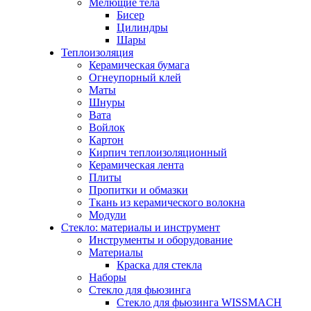
Мелющие тела
Бисер
Цилиндры
Шары
Теплоизоляция
Керамическая бумага
Огнеупорный клей
Маты
Шнуры
Вата
Войлок
Картон
Кирпич теплоизоляционный
Керамическая лента
Плиты
Пропитки и обмазки
Ткань из керамического волокна
Модули
Стекло: материалы и инструмент
Инструменты и оборудование
Материалы
Краска для стекла
Наборы
Стекло для фьюзинга
Стекло для фьюзинга WISSMACH