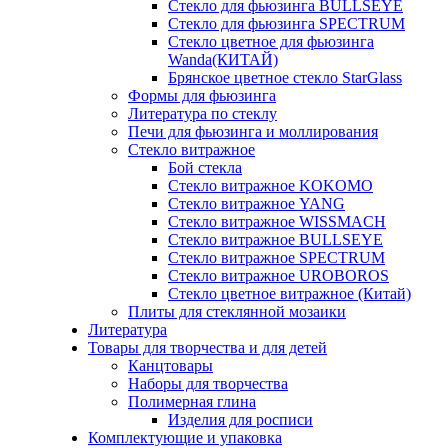
Стекло для фьюзинга BULLSEYE
Стекло для фьюзинга SPECTRUM
Стекло цветное для фьюзинга
Wanda(КИТАЙ)
Брянское цветное стекло StarGlass
Формы для фьюзинга
Литература по стеклу
Печи для фьюзинга и моллирования
Стекло витражное
Бой стекла
Стекло витражное KOKOMO
Стекло витражное YANG
Стекло витражное WISSMACH
Стекло витражное BULLSEYE
Стекло витражное SPECTRUM
Стекло витражное UROBOROS
Стекло цветное витражное (Китай)
Плиты для стеклянной мозаики
Литература
Товары для творчества и для детей
Канцтовары
Наборы для творчества
Полимерная глина
Изделия для росписи
Комплектующие и упаковка