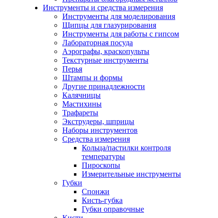
Инструменты и средства измерения
Инструменты для моделирования
Щипцы для глазурирования
Инструменты для работы с гипсом
Лабораторная посуда
Аэрографы, краскопульты
Текстурные инструменты
Перья
Штампы и формы
Другие принадлежности
Калячницы
Мастихины
Трафареты
Экструдеры, шприцы
Наборы инструментов
Средства измерения
Кольца/пастилки контроля
температуры
Пироскопы
Измерительные инструменты
Губки
Спонжи
Кисть-губка
Губки оправочные
Кисти