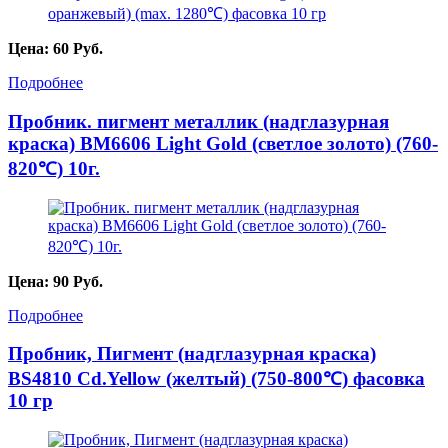
Цена:
60
Руб.
Подробнее
Пробник. пигмент металлик (надглазурная
краска) BM6606 Light Gold (светлое золото) (760-
820℃) 10г.
Цена:
90
Руб.
Подробнее
Пробник, Пигмент (надглазурная краска)
BS4810 Cd.Yellow (желтый) (750-800℃) фасовка
10 гр