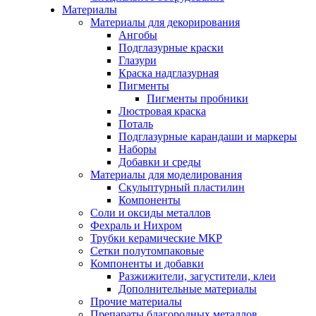
Материалы
Материалы для декорирования
Ангобы
Подглазурные краски
Глазури
Краска надглазурная
Пигменты
Пигменты пробники
Люстровая краска
Поталь
Подглазурные карандаши и маркеры
Наборы
Добавки и среды
Материалы для моделирования
Скульптурный пластилин
Компоненты
Соли и оксиды металлов
Фехраль и Нихром
Трубки керамические МКР
Сетки полутомпаковые
Компоненты и добавки
Разжижители, загустители, клеи
Дополнительные материалы
Прочие материалы
Препараты благородных металлов