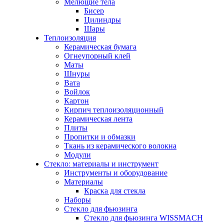
Мелющие тела
Бисер
Цилиндры
Шары
Теплоизоляция
Керамическая бумага
Огнеупорный клей
Маты
Шнуры
Вата
Войлок
Картон
Кирпич теплоизоляционный
Керамическая лента
Плиты
Пропитки и обмазки
Ткань из керамического волокна
Модули
Стекло: материалы и инструмент
Инструменты и оборудование
Материалы
Краска для стекла
Наборы
Стекло для фьюзинга
Стекло для фьюзинга WISSMACH