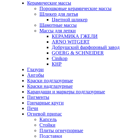
Керамические массы
Порошковые керамические массы
Шликер для литья
Цветной шликер
Шамотные массы
Массы для лепки
КЕРАМИКА ГЖЕЛИ
ARNO WITGERT
Добрушский фарфоровый завод
GOERG & SCHNEIDER
Cinikop
КНР
Глазури
Ангобы
Краски подглазурные
Краски надглазурные
Карандаши и маркеры подглазурные
Пигменты
Гончарные круги
Печи
Огневой припас
Капсель
Стойки
Плиты огнеупорные
Подставки