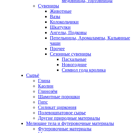
медовницы, тортовницы
Сувениры
Животные
Вазы
Колокольчики
Шкатулки
Ангелы, Подковы
Пепельницы, Аромалампы, Кальянные
чаши
Прочее
Сезонные сувениры
Пасхальные
Новогодние
Символ года кролика
Сырьё
Глина
Каолин
Глинозём
Шамотные порошки
Гипс
Силикат циркония
Полевошпатовое сырье
Другие природные материалы
Мелющие тела и футеровочные материалы
Футеровочные материалы