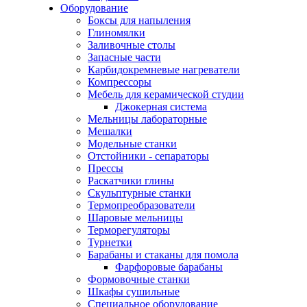
Оборудование
Боксы для напыления
Глиномялки
Заливочные столы
Запасные части
Карбидокремневые нагреватели
Компрессоры
Мебель для керамической студии
Джокерная система
Мельницы лабораторные
Мешалки
Модельные станки
Отстойники - сепараторы
Прессы
Раскатчики глины
Скульптурные станки
Термопреобразователи
Шаровые мельницы
Терморегуляторы
Турнетки
Барабаны и стаканы для помола
Фарфоровые барабаны
Формовочные станки
Шкафы сушильные
Специальное оборудование