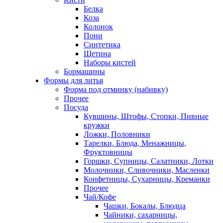
Белка
Коза
Колонок
Пони
Синтетика
Щетина
Наборы кистей
Бормашины
Формы для литья
Форма под отминку (набивку)
Прочее
Посуда
Кувшины, Штофы, Стопки, Пивные
кружки
Ложки, Половники
Тарелки, Блюда, Менажницы,
Фруктовницы
Горшки, Супницы, Салатники, Лотки
Молочники, Сливочники, Масленки
Конфетницы, Сухарницы, Креманки
Прочее
Чай/Кофе
Чашки, Бокалы, Блюдца
Чайники, сахарницы,