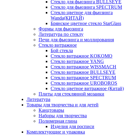
Стекло для фьюзинга BULLSEYE
Стекло для фьюзинга SPECTRUM
Стекло цветное для фьюзинга
Wanda(КИТАЙ)
Брянское цветное стекло StarGlass
Формы для фьюзинга
Литература по стеклу
Печи для фьюзинга и моллирования
Стекло витражное
Бой стекла
Стекло витражное KOKOMO
Стекло витражное YANG
Стекло витражное WISSMACH
Стекло витражное BULLSEYE
Стекло витражное SPECTRUM
Стекло витражное UROBOROS
Стекло цветное витражное (Китай)
Плиты для стеклянной мозаики
Литература
Товары для творчества и для детей
Канцтовары
Наборы для творчества
Полимерная глина
Изделия для росписи
Комплектующие и упаковка