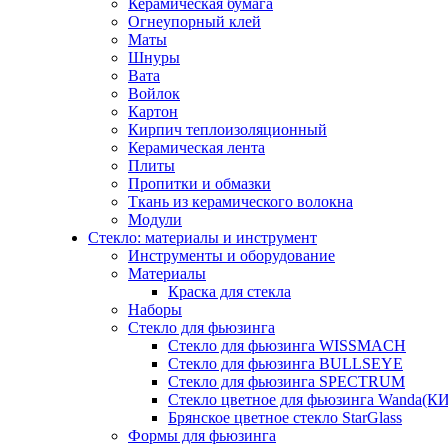
Керамическая бумага
Огнеупорный клей
Маты
Шнуры
Вата
Войлок
Картон
Кирпич теплоизоляционный
Керамическая лента
Плиты
Пропитки и обмазки
Ткань из керамического волокна
Модули
Стекло: материалы и инструмент
Инструменты и оборудование
Материалы
Краска для стекла
Наборы
Стекло для фьюзинга
Стекло для фьюзинга WISSMACH
Стекло для фьюзинга BULLSEYE
Стекло для фьюзинга SPECTRUM
Стекло цветное для фьюзинга Wanda(К
Брянское цветное стекло StarGlass
Формы для фьюзинга