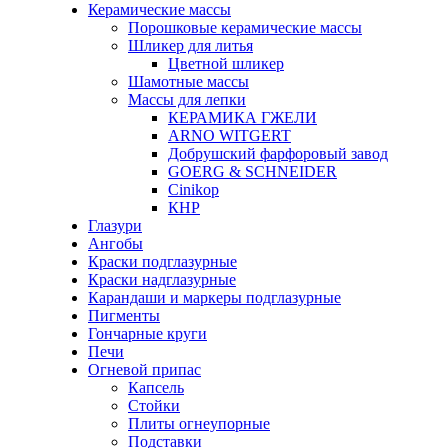
Керамические массы
Порошковые керамические массы
Шликер для литья
Цветной шликер
Шамотные массы
Массы для лепки
КЕРАМИКА ГЖЕЛИ
ARNO WITGERT
Добрушский фарфоровый завод
GOERG & SCHNEIDER
Cinikop
КНР
Глазури
Ангобы
Краски подглазурные
Краски надглазурные
Карандаши и маркеры подглазурные
Пигменты
Гончарные круги
Печи
Огневой припас
Капсель
Стойки
Плиты огнеупорные
Подставки