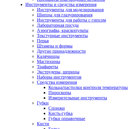
Инструменты и средства измерения
Инструменты для моделирования
Щипцы для глазурирования
Инструменты для работы с гипсом
Лабораторная посуда
Аэрографы, краскопульты
Текстурные инструменты
Перья
Штампы и формы
Другие принадлежности
Калячницы
Мастихины
Трафареты
Экструдеры, шприцы
Наборы инструментов
Средства измерения
Кольца/пастилки контроля температуры
Пироскопы
Измерительные инструменты
Губки
Спонжи
Кисть-губка
Губки оправочные
Кисти
Белка