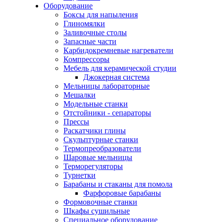
Оборудование
Боксы для напыления
Глиномялки
Заливочные столы
Запасные части
Карбидокремневые нагреватели
Компрессоры
Мебель для керамической студии
Джокерная система
Мельницы лабораторные
Мешалки
Модельные станки
Отстойники - сепараторы
Прессы
Раскатчики глины
Скульптурные станки
Термопреобразователи
Шаровые мельницы
Терморегуляторы
Турнетки
Барабаны и стаканы для помола
Фарфоровые барабаны
Формовочные станки
Шкафы сушильные
Специальное оборудование