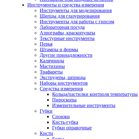
Инструменты и средства измерения
Инструменты для моделирования
Щипцы для глазурирования
Инструменты для работы с гипсом
Лабораторная посуда
Аэрографы, краскопульты
Текстурные инструменты
Перья
Штампы и формы
Другие принадлежности
Калячницы
Мастихины
Трафареты
Экструдеры, шприцы
Наборы инструментов
Средства измерения
Кольца/пастилки контроля температуры
Пироскопы
Измерительные инструменты
Губки
Спонжи
Кисть-губка
Губки оправочные
Кисти
Белка