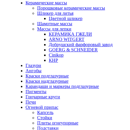
Керамические массы
Порошковые керамические массы
Шликер для литья
Цветной шликер
Шамотные массы
Массы для лепки
КЕРАМИКА ГЖЕЛИ
ARNO WITGERT
Добрушский фарфоровый завод
GOERG & SCHNEIDER
Cinikop
КНР
Глазури
Ангобы
Краски подглазурные
Краски надглазурные
Карандаши и маркеры подглазурные
Пигменты
Гончарные круги
Печи
Огневой припас
Капсель
Стойки
Плиты огнеупорные
Подставки