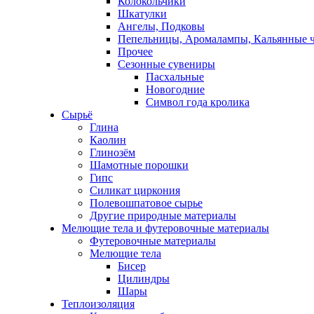
Колокольчики
Шкатулки
Ангелы, Подковы
Пепельницы, Аромалампы, Кальянные 
Прочее
Сезонные сувениры
Пасхальные
Новогодние
Символ года кролика
Сырьё
Глина
Каолин
Глинозём
Шамотные порошки
Гипс
Силикат циркония
Полевошпатовое сырье
Другие природные материалы
Мелющие тела и футеровочные материалы
Футеровочные материалы
Мелющие тела
Бисер
Цилиндры
Шары
Теплоизоляция