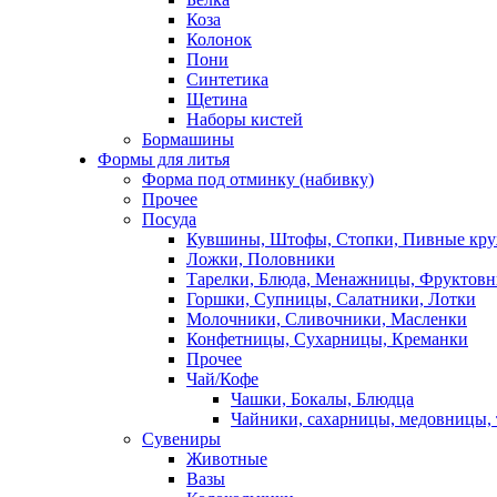
Коза
Колонок
Пони
Синтетика
Щетина
Наборы кистей
Бормашины
Формы для литья
Форма под отминку (набивку)
Прочее
Посуда
Кувшины, Штофы, Стопки, Пивные кр
Ложки, Половники
Тарелки, Блюда, Менажницы, Фруктов
Горшки, Супницы, Салатники, Лотки
Молочники, Сливочники, Масленки
Конфетницы, Сухарницы, Креманки
Прочее
Чай/Кофе
Чашки, Бокалы, Блюдца
Чайники, сахарницы, медовницы,
Сувениры
Животные
Вазы