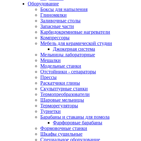
Оборудование
Боксы для напыления
Глиномялки
Заливочные столы
Запасные части
Карбидокремневые нагреватели
Компрессоры
Мебель для керамической студии
Джокерная система
Мельницы лабораторные
Мешалки
Модельные станки
Отстойники - сепараторы
Прессы
Раскатчики глины
Скульптурные станки
Термопреобразователи
Шаровые мельницы
Терморегуляторы
Турнетки
Барабаны и стаканы для помола
Фарфоровые барабаны
Формовочные станки
Шкафы сушильные
Специальное оборудование