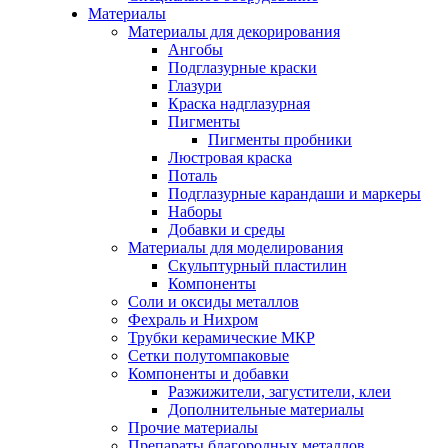
Материалы
Материалы для декорирования
Ангобы
Подглазурные краски
Глазури
Краска надглазурная
Пигменты
Пигменты пробники
Люстровая краска
Поталь
Подглазурные карандаши и маркеры
Наборы
Добавки и среды
Материалы для моделирования
Скульптурный пластилин
Компоненты
Соли и оксиды металлов
Фехраль и Нихром
Трубки керамические МКР
Сетки полутомпаковые
Компоненты и добавки
Разжижители, загустители, клеи
Дополнительные материалы
Прочие материалы
Препараты благородных металлов