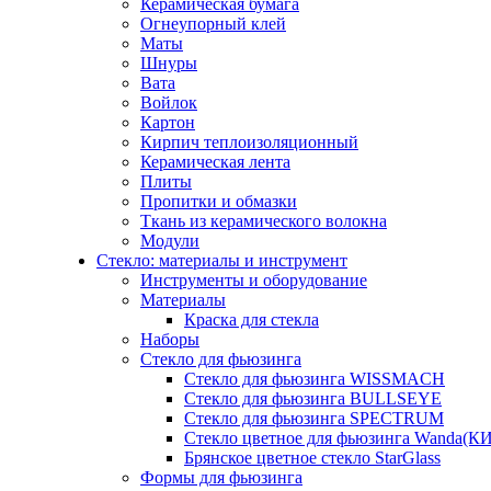
Керамическая бумага
Огнеупорный клей
Маты
Шнуры
Вата
Войлок
Картон
Кирпич теплоизоляционный
Керамическая лента
Плиты
Пропитки и обмазки
Ткань из керамического волокна
Модули
Стекло: материалы и инструмент
Инструменты и оборудование
Материалы
Краска для стекла
Наборы
Стекло для фьюзинга
Стекло для фьюзинга WISSMACH
Стекло для фьюзинга BULLSEYE
Стекло для фьюзинга SPECTRUM
Стекло цветное для фьюзинга Wanda(К
Брянское цветное стекло StarGlass
Формы для фьюзинга