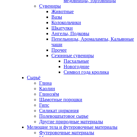
медовницы, тортовницы
Сувениры
Животные
Вазы
Колокольчики
Шкатулки
Ангелы, Подковы
Пепельницы, Аромалампы, Кальянные
чаши
Прочее
Сезонные сувениры
Пасхальные
Новогодние
Символ года кролика
Сырьё
Глина
Каолин
Глинозём
Шамотные порошки
Гипс
Силикат циркония
Полевошпатовое сырье
Другие природные материалы
Мелющие тела и футеровочные материалы
Футеровочные материалы