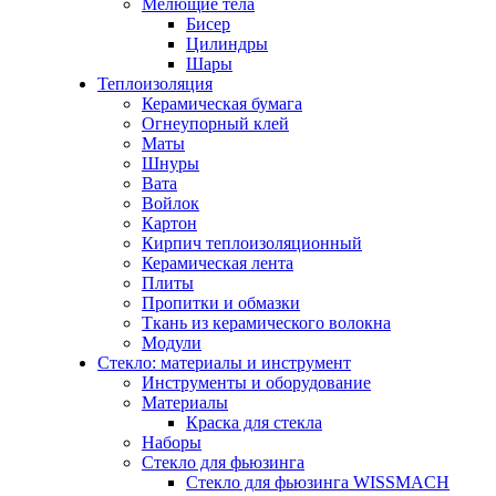
Мелющие тела
Бисер
Цилиндры
Шары
Теплоизоляция
Керамическая бумага
Огнеупорный клей
Маты
Шнуры
Вата
Войлок
Картон
Кирпич теплоизоляционный
Керамическая лента
Плиты
Пропитки и обмазки
Ткань из керамического волокна
Модули
Стекло: материалы и инструмент
Инструменты и оборудование
Материалы
Краска для стекла
Наборы
Стекло для фьюзинга
Стекло для фьюзинга WISSMACH