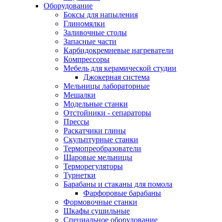
Оборудование
Боксы для напыления
Глиномялки
Заливочные столы
Запасные части
Карбидокремневые нагреватели
Компрессоры
Мебель для керамической студии
Джокерная система
Мельницы лабораторные
Мешалки
Модельные станки
Отстойники - сепараторы
Прессы
Раскатчики глины
Скульптурные станки
Термопреобразователи
Шаровые мельницы
Терморегуляторы
Турнетки
Барабаны и стаканы для помола
Фарфоровые барабаны
Формовочные станки
Шкафы сушильные
Специальное оборудование