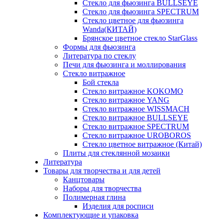
Стекло для фьюзинга BULLSEYE
Стекло для фьюзинга SPECTRUM
Стекло цветное для фьюзинга
Wanda(КИТАЙ)
Брянское цветное стекло StarGlass
Формы для фьюзинга
Литература по стеклу
Печи для фьюзинга и моллирования
Стекло витражное
Бой стекла
Стекло витражное KOKOMO
Стекло витражное YANG
Стекло витражное WISSMACH
Стекло витражное BULLSEYE
Стекло витражное SPECTRUM
Стекло витражное UROBOROS
Стекло цветное витражное (Китай)
Плиты для стеклянной мозаики
Литература
Товары для творчества и для детей
Канцтовары
Наборы для творчества
Полимерная глина
Изделия для росписи
Комплектующие и упаковка