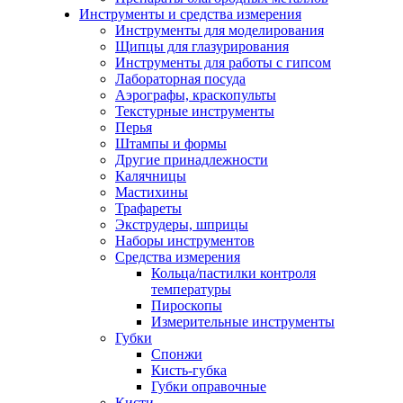
Инструменты и средства измерения
Инструменты для моделирования
Щипцы для глазурирования
Инструменты для работы с гипсом
Лабораторная посуда
Аэрографы, краскопульты
Текстурные инструменты
Перья
Штампы и формы
Другие принадлежности
Калячницы
Мастихины
Трафареты
Экструдеры, шприцы
Наборы инструментов
Средства измерения
Кольца/пастилки контроля
температуры
Пироскопы
Измерительные инструменты
Губки
Спонжи
Кисть-губка
Губки оправочные
Кисти