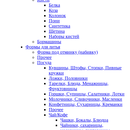
Белка
Коза
Колонок
Пони
Синтетика
Щетина
Наборы кистей
Бормашины
Формы для литья
Форма под отминку (набивку)
Прочее
Посуда
Кувшины, Штофы, Стопки, Пивные
кружки
Ложки, Половники
Тарелки, Блюда, Менажницы,
Фруктовницы
Горшки, Супницы, Салатники, Лотки
Молочники, Сливочники, Масленки
Конфетницы, Сухарницы, Креманки
Прочее
Чай/Кофе
Чашки, Бокалы, Блюдца
Чайники, сахарницы,