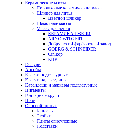
Керамические массы
Порошковые керамические массы
Шликер для литья
Цветной шликер
Шамотные массы
Массы для лепки
КЕРАМИКА ГЖЕЛИ
ARNO WITGERT
Добрушский фарфоровый завод
GOERG & SCHNEIDER
Cinikop
КНР
Глазури
Ангобы
Краски подглазурные
Краски надглазурные
Карандаши и маркеры подглазурные
Пигменты
Гончарные круги
Печи
Огневой припас
Капсель
Стойки
Плиты огнеупорные
Подставки