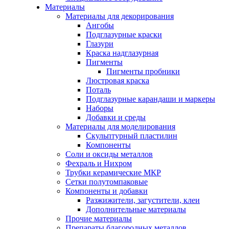
Материалы
Материалы для декорирования
Ангобы
Подглазурные краски
Глазури
Краска надглазурная
Пигменты
Пигменты пробники
Люстровая краска
Поталь
Подглазурные карандаши и маркеры
Наборы
Добавки и среды
Материалы для моделирования
Скульптурный пластилин
Компоненты
Соли и оксиды металлов
Фехраль и Нихром
Трубки керамические МКР
Сетки полутомпаковые
Компоненты и добавки
Разжижители, загустители, клеи
Дополнительные материалы
Прочие материалы
Препараты благородных металлов