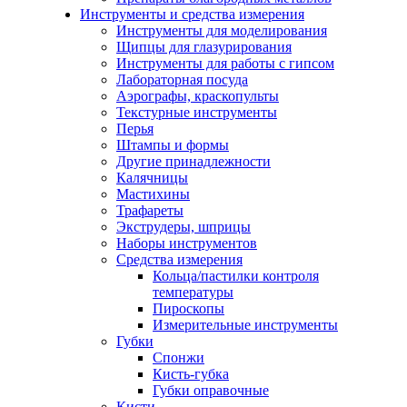
Инструменты и средства измерения
Инструменты для моделирования
Щипцы для глазурирования
Инструменты для работы с гипсом
Лабораторная посуда
Аэрографы, краскопульты
Текстурные инструменты
Перья
Штампы и формы
Другие принадлежности
Калячницы
Мастихины
Трафареты
Экструдеры, шприцы
Наборы инструментов
Средства измерения
Кольца/пастилки контроля
температуры
Пироскопы
Измерительные инструменты
Губки
Спонжи
Кисть-губка
Губки оправочные
Кисти