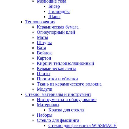
Мелющие тела
Бисер
Цилиндры
Шары
Теплоизоляция
Керамическая бумага
Огнеупорный клей
Маты
Шнуры
Вата
Войлок
Картон
Кирпич теплоизоляционный
Керамическая лента
Плиты
Пропитки и обмазки
Ткань из керамического волокна
Модули
Стекло: материалы и инструмент
Инструменты и оборудование
Материалы
Краска для стекла
Наборы
Стекло для фьюзинга
Стекло для фьюзинга WISSMACH