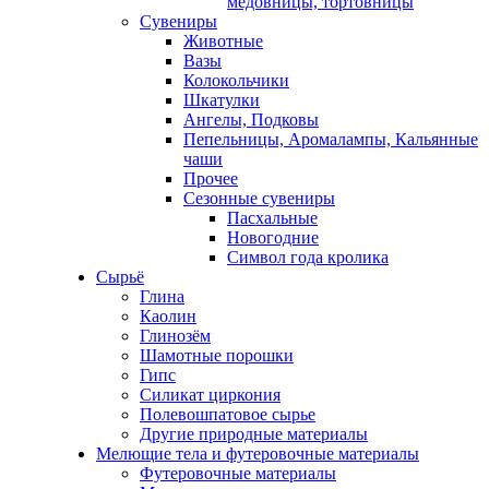
медовницы, тортовницы
Сувениры
Животные
Вазы
Колокольчики
Шкатулки
Ангелы, Подковы
Пепельницы, Аромалампы, Кальянные
чаши
Прочее
Сезонные сувениры
Пасхальные
Новогодние
Символ года кролика
Сырьё
Глина
Каолин
Глинозём
Шамотные порошки
Гипс
Силикат циркония
Полевошпатовое сырье
Другие природные материалы
Мелющие тела и футеровочные материалы
Футеровочные материалы