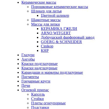
Керамические массы
Порошковые керамические массы
Шликер для литья
Цветной шликер
Шамотные массы
Массы для лепки
КЕРАМИКА ГЖЕЛИ
ARNO WITGERT
Добрушский фарфоровый завод
GOERG & SCHNEIDER
Cinikop
КНР
Глазури
Ангобы
Краски подглазурные
Краски надглазурные
Карандаши и маркеры подглазурные
Пигменты
Гончарные круги
Печи
Огневой припас
Капсель
Стойки
Плиты огнеупорные
Подставки