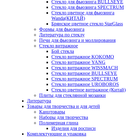
Стекло для фьюзинга BULLSEYE
Стекло для фьюзинга SPECTRUM
Стекло цветное для фьюзинга
Wanda(КИТАЙ)
Брянское цветное стекло StarGlass
Формы для фьюзинга
Литература по стеклу
Печи для фьюзинга и моллирования
Стекло витражное
Бой стекла
Стекло витражное KOKOMO
Стекло витражное YANG
Стекло витражное WISSMACH
Стекло витражное BULLSEYE
Стекло витражное SPECTRUM
Стекло витражное UROBOROS
Стекло цветное витражное (Китай)
Плиты для стеклянной мозаики
Литература
Товары для творчества и для детей
Канцтовары
Наборы для творчества
Полимерная глина
Изделия для росписи
Комплектующие и упаковка