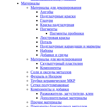
Материалы
Материалы для декорирования
Ангобы
Подглазурные краски
Глазури
Краска надглазурная
Пигменты
Пигменты пробники
Люстровая краска
Поталь
Подглазурные карандаши и маркеры
Наборы
Добавки и среды
Материалы для моделирования
Скульптурный пластилин
Компоненты
Соли и оксиды металлов
Фехраль и Нихром
Трубки керамические МКР
Сетки полутомпаковые
Компоненты и добавки
Разжижители, загустители, клеи
Дополнительные материалы
Прочие материалы
Препараты благородных металлов