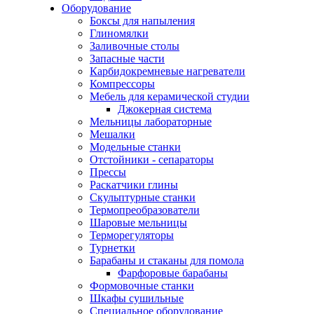
Оборудование
Боксы для напыления
Глиномялки
Заливочные столы
Запасные части
Карбидокремневые нагреватели
Компрессоры
Мебель для керамической студии
Джокерная система
Мельницы лабораторные
Мешалки
Модельные станки
Отстойники - сепараторы
Прессы
Раскатчики глины
Скульптурные станки
Термопреобразователи
Шаровые мельницы
Терморегуляторы
Турнетки
Барабаны и стаканы для помола
Фарфоровые барабаны
Формовочные станки
Шкафы сушильные
Специальное оборудование