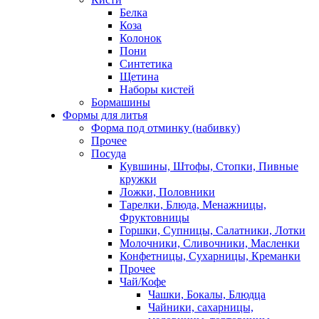
Белка
Коза
Колонок
Пони
Синтетика
Щетина
Наборы кистей
Бормашины
Формы для литья
Форма под отминку (набивку)
Прочее
Посуда
Кувшины, Штофы, Стопки, Пивные
кружки
Ложки, Половники
Тарелки, Блюда, Менажницы,
Фруктовницы
Горшки, Супницы, Салатники, Лотки
Молочники, Сливочники, Масленки
Конфетницы, Сухарницы, Креманки
Прочее
Чай/Кофе
Чашки, Бокалы, Блюдца
Чайники, сахарницы,