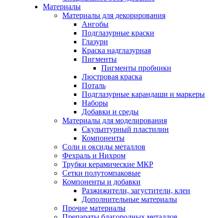
Материалы
Материалы для декорирования
Ангобы
Подглазурные краски
Глазури
Краска надглазурная
Пигменты
Пигменты пробники
Люстровая краска
Поталь
Подглазурные карандаши и маркеры
Наборы
Добавки и среды
Материалы для моделирования
Скульптурный пластилин
Компоненты
Соли и оксиды металлов
Фехраль и Нихром
Трубки керамические МКР
Сетки полутомпаковые
Компоненты и добавки
Разжижители, загустители, клеи
Дополнительные материалы
Прочие материалы
Препараты благородных металлов