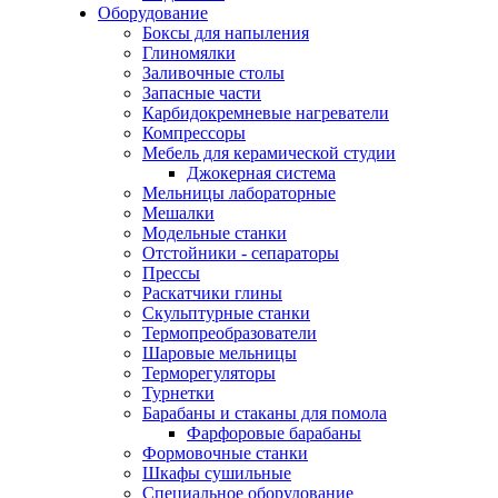
Оборудование
Боксы для напыления
Глиномялки
Заливочные столы
Запасные части
Карбидокремневые нагреватели
Компрессоры
Мебель для керамической студии
Джокерная система
Мельницы лабораторные
Мешалки
Модельные станки
Отстойники - сепараторы
Прессы
Раскатчики глины
Скульптурные станки
Термопреобразователи
Шаровые мельницы
Терморегуляторы
Турнетки
Барабаны и стаканы для помола
Фарфоровые барабаны
Формовочные станки
Шкафы сушильные
Специальное оборудование