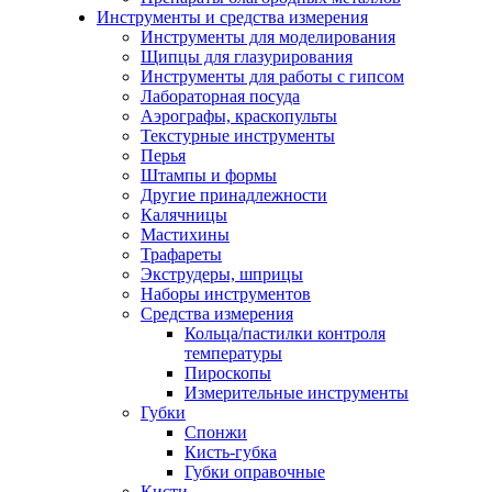
Инструменты и средства измерения
Инструменты для моделирования
Щипцы для глазурирования
Инструменты для работы с гипсом
Лабораторная посуда
Аэрографы, краскопульты
Текстурные инструменты
Перья
Штампы и формы
Другие принадлежности
Калячницы
Мастихины
Трафареты
Экструдеры, шприцы
Наборы инструментов
Средства измерения
Кольца/пастилки контроля
температуры
Пироскопы
Измерительные инструменты
Губки
Спонжи
Кисть-губка
Губки оправочные
Кисти