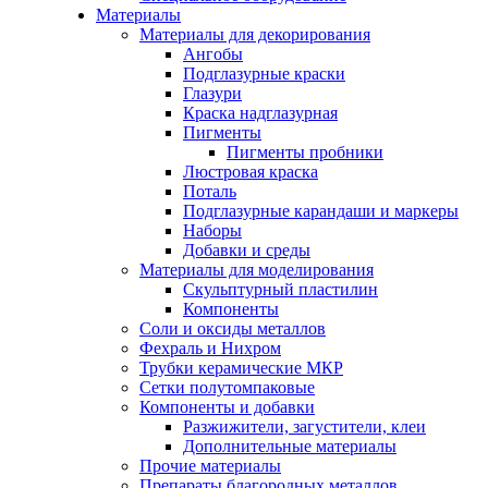
Материалы
Материалы для декорирования
Ангобы
Подглазурные краски
Глазури
Краска надглазурная
Пигменты
Пигменты пробники
Люстровая краска
Поталь
Подглазурные карандаши и маркеры
Наборы
Добавки и среды
Материалы для моделирования
Скульптурный пластилин
Компоненты
Соли и оксиды металлов
Фехраль и Нихром
Трубки керамические МКР
Сетки полутомпаковые
Компоненты и добавки
Разжижители, загустители, клеи
Дополнительные материалы
Прочие материалы
Препараты благородных металлов