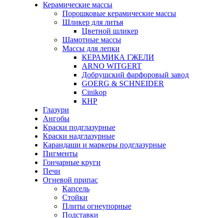
Керамические массы
Порошковые керамические массы
Шликер для литья
Цветной шликер
Шамотные массы
Массы для лепки
КЕРАМИКА ГЖЕЛИ
ARNO WITGERT
Добрушский фарфоровый завод
GOERG & SCHNEIDER
Cinikop
КНР
Глазури
Ангобы
Краски подглазурные
Краски надглазурные
Карандаши и маркеры подглазурные
Пигменты
Гончарные круги
Печи
Огневой припас
Капсель
Стойки
Плиты огнеупорные
Подставки