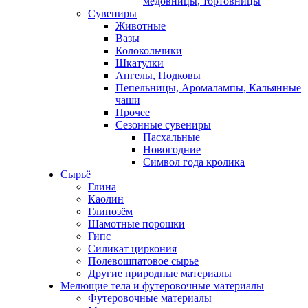
медовницы, тортовницы
Сувениры
Животные
Вазы
Колокольчики
Шкатулки
Ангелы, Подковы
Пепельницы, Аромалампы, Кальянные
чаши
Прочее
Сезонные сувениры
Пасхальные
Новогодние
Символ года кролика
Сырьё
Глина
Каолин
Глинозём
Шамотные порошки
Гипс
Силикат циркония
Полевошпатовое сырье
Другие природные материалы
Мелющие тела и футеровочные материалы
Футеровочные материалы