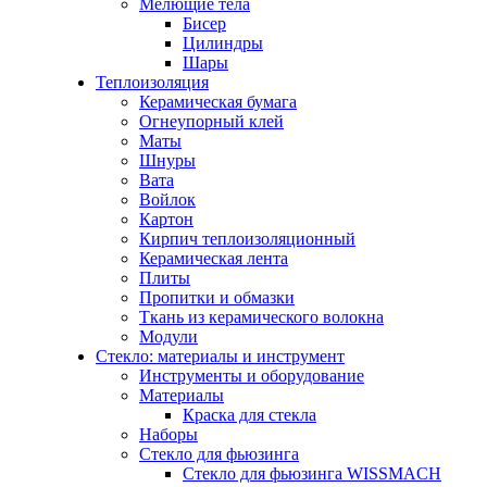
Мелющие тела
Бисер
Цилиндры
Шары
Теплоизоляция
Керамическая бумага
Огнеупорный клей
Маты
Шнуры
Вата
Войлок
Картон
Кирпич теплоизоляционный
Керамическая лента
Плиты
Пропитки и обмазки
Ткань из керамического волокна
Модули
Стекло: материалы и инструмент
Инструменты и оборудование
Материалы
Краска для стекла
Наборы
Стекло для фьюзинга
Стекло для фьюзинга WISSMACH