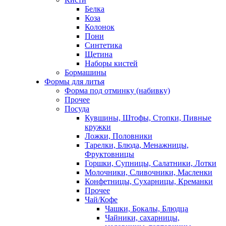
Белка
Коза
Колонок
Пони
Синтетика
Щетина
Наборы кистей
Бормашины
Формы для литья
Форма под отминку (набивку)
Прочее
Посуда
Кувшины, Штофы, Стопки, Пивные
кружки
Ложки, Половники
Тарелки, Блюда, Менажницы,
Фруктовницы
Горшки, Супницы, Салатники, Лотки
Молочники, Сливочники, Масленки
Конфетницы, Сухарницы, Креманки
Прочее
Чай/Кофе
Чашки, Бокалы, Блюдца
Чайники, сахарницы,