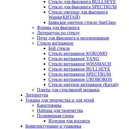
Стекло для фьюзинга BULLSEYE
Стекло для фьюзинга SPECTRUM
Стекло цветное для фьюзинга
Wanda(КИТАЙ)
Брянское цветное стекло StarGlass
Формы для фьюзинга
Литература по стеклу
Печи для фьюзинга и моллирования
Стекло витражное
Бой стекла
Стекло витражное KOKOMO
Стекло витражное YANG
Стекло витражное WISSMACH
Стекло витражное BULLSEYE
Стекло витражное SPECTRUM
Стекло витражное UROBOROS
Стекло цветное витражное (Китай)
Плиты для стеклянной мозаики
Литература
Товары для творчества и для детей
Канцтовары
Наборы для творчества
Полимерная глина
Изделия для росписи
Комплектующие и упаковка