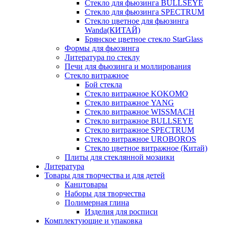
Стекло для фьюзинга BULLSEYE
Стекло для фьюзинга SPECTRUM
Стекло цветное для фьюзинга
Wanda(КИТАЙ)
Брянское цветное стекло StarGlass
Формы для фьюзинга
Литература по стеклу
Печи для фьюзинга и моллирования
Стекло витражное
Бой стекла
Стекло витражное KOKOMO
Стекло витражное YANG
Стекло витражное WISSMACH
Стекло витражное BULLSEYE
Стекло витражное SPECTRUM
Стекло витражное UROBOROS
Стекло цветное витражное (Китай)
Плиты для стеклянной мозаики
Литература
Товары для творчества и для детей
Канцтовары
Наборы для творчества
Полимерная глина
Изделия для росписи
Комплектующие и упаковка