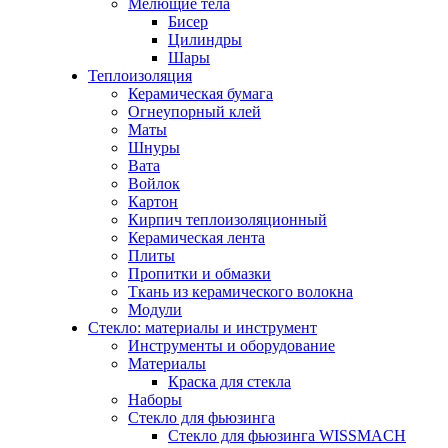
Мелющие тела
Бисер
Цилиндры
Шары
Теплоизоляция
Керамическая бумага
Огнеупорный клей
Маты
Шнуры
Вата
Войлок
Картон
Кирпич теплоизоляционный
Керамическая лента
Плиты
Пропитки и обмазки
Ткань из керамического волокна
Модули
Стекло: материалы и инструмент
Инструменты и оборудование
Материалы
Краска для стекла
Наборы
Стекло для фьюзинга
Стекло для фьюзинга WISSMACH