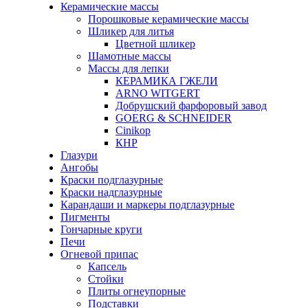
Керамические массы
Порошковые керамические массы
Шликер для литья
Цветной шликер
Шамотные массы
Массы для лепки
КЕРАМИКА ГЖЕЛИ
ARNO WITGERT
Добрушский фарфоровый завод
GOERG & SCHNEIDER
Cinikop
КНР
Глазури
Ангобы
Краски подглазурные
Краски надглазурные
Карандаши и маркеры подглазурные
Пигменты
Гончарные круги
Печи
Огневой припас
Капсель
Стойки
Плиты огнеупорные
Подставки