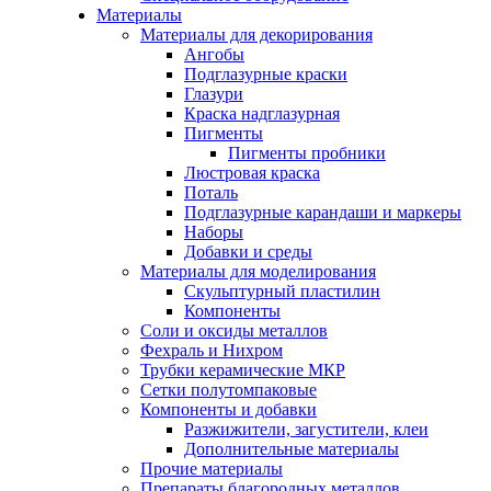
Материалы
Материалы для декорирования
Ангобы
Подглазурные краски
Глазури
Краска надглазурная
Пигменты
Пигменты пробники
Люстровая краска
Поталь
Подглазурные карандаши и маркеры
Наборы
Добавки и среды
Материалы для моделирования
Скульптурный пластилин
Компоненты
Соли и оксиды металлов
Фехраль и Нихром
Трубки керамические МКР
Сетки полутомпаковые
Компоненты и добавки
Разжижители, загустители, клеи
Дополнительные материалы
Прочие материалы
Препараты благородных металлов