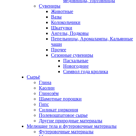
медовницы, тортовницы
Сувениры
Животные
Вазы
Колокольчики
Шкатулки
Ангелы, Подковы
Пепельницы, Аромалампы, Кальянные
чаши
Прочее
Сезонные сувениры
Пасхальные
Новогодние
Символ года кролика
Сырьё
Глина
Каолин
Глинозём
Шамотные порошки
Гипс
Силикат циркония
Полевошпатовое сырье
Другие природные материалы
Мелющие тела и футеровочные материалы
Футеровочные материалы