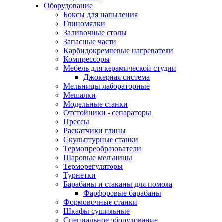
Оборудование
Боксы для напыления
Глиномялки
Заливочные столы
Запасные части
Карбидокремневые нагреватели
Компрессоры
Мебель для керамической студии
Джокерная система
Мельницы лабораторные
Мешалки
Модельные станки
Отстойники - сепараторы
Прессы
Раскатчики глины
Скульптурные станки
Термопреобразователи
Шаровые мельницы
Терморегуляторы
Турнетки
Барабаны и стаканы для помола
Фарфоровые барабаны
Формовочные станки
Шкафы сушильные
Специальное оборудование