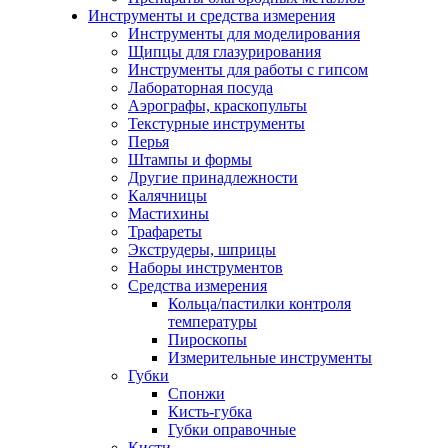
Инструменты и средства измерения
Инструменты для моделирования
Щипцы для глазурирования
Инструменты для работы с гипсом
Лабораторная посуда
Аэрографы, краскопульты
Текстурные инструменты
Перья
Штампы и формы
Другие принадлежности
Калячницы
Мастихины
Трафареты
Экструдеры, шприцы
Наборы инструментов
Средства измерения
Кольца/пастилки контроля
температуры
Пироскопы
Измерительные инструменты
Губки
Спонжи
Кисть-губка
Губки оправочные
Кисти