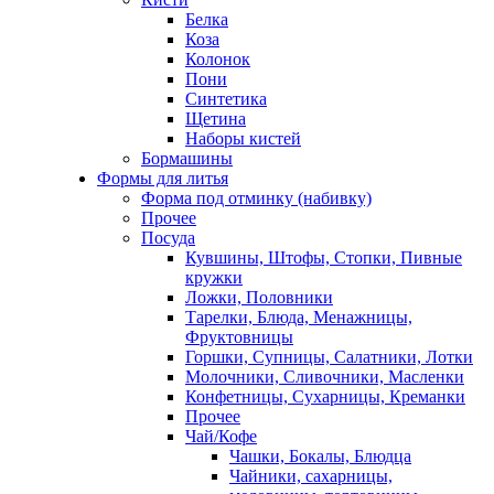
Белка
Коза
Колонок
Пони
Синтетика
Щетина
Наборы кистей
Бормашины
Формы для литья
Форма под отминку (набивку)
Прочее
Посуда
Кувшины, Штофы, Стопки, Пивные
кружки
Ложки, Половники
Тарелки, Блюда, Менажницы,
Фруктовницы
Горшки, Супницы, Салатники, Лотки
Молочники, Сливочники, Масленки
Конфетницы, Сухарницы, Креманки
Прочее
Чай/Кофе
Чашки, Бокалы, Блюдца
Чайники, сахарницы,