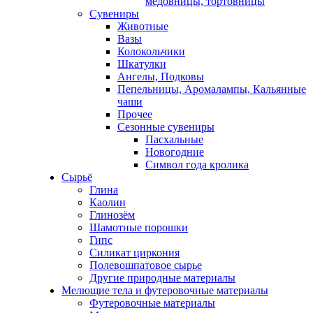
медовницы, тортовницы
Сувениры
Животные
Вазы
Колокольчики
Шкатулки
Ангелы, Подковы
Пепельницы, Аромалампы, Кальянные
чаши
Прочее
Сезонные сувениры
Пасхальные
Новогодние
Символ года кролика
Сырьё
Глина
Каолин
Глинозём
Шамотные порошки
Гипс
Силикат циркония
Полевошпатовое сырье
Другие природные материалы
Мелющие тела и футеровочные материалы
Футеровочные материалы