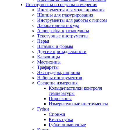
Инструменты и средства измерения
Инструменты для моделирования
Щипцы для глазурирования
Инструменты для работы с гипсом
Лабораторная посуда
Аэрографы, краскопульты
Текстурные инструменты
Перья
Штампы и формы
Другие принадлежности
Калячницы
Мастихины
Трафареты
Экструдеры, шприцы
Наборы инструментов
Средства измерения
Кольца/пастилки контроля
температуры
Пироскопы
Измерительные инструменты
Губки
Спонжи
Кисть-губка
Губки оправочные
Кисти