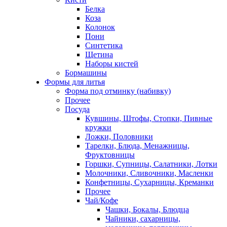
Белка
Коза
Колонок
Пони
Синтетика
Щетина
Наборы кистей
Бормашины
Формы для литья
Форма под отминку (набивку)
Прочее
Посуда
Кувшины, Штофы, Стопки, Пивные
кружки
Ложки, Половники
Тарелки, Блюда, Менажницы,
Фруктовницы
Горшки, Супницы, Салатники, Лотки
Молочники, Сливочники, Масленки
Конфетницы, Сухарницы, Креманки
Прочее
Чай/Кофе
Чашки, Бокалы, Блюдца
Чайники, сахарницы,