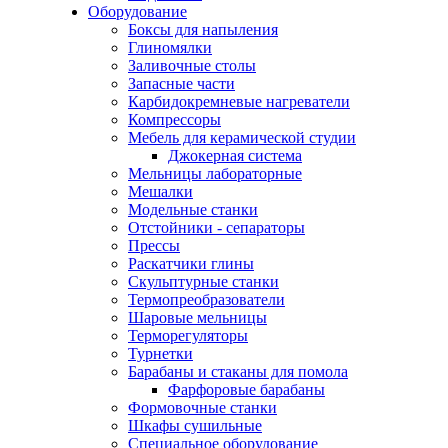
Оборудование
Боксы для напыления
Глиномялки
Заливочные столы
Запасные части
Карбидокремневые нагреватели
Компрессоры
Мебель для керамической студии
Джокерная система
Мельницы лабораторные
Мешалки
Модельные станки
Отстойники - сепараторы
Прессы
Раскатчики глины
Скульптурные станки
Термопреобразователи
Шаровые мельницы
Терморегуляторы
Турнетки
Барабаны и стаканы для помола
Фарфоровые барабаны
Формовочные станки
Шкафы сушильные
Специальное оборудование