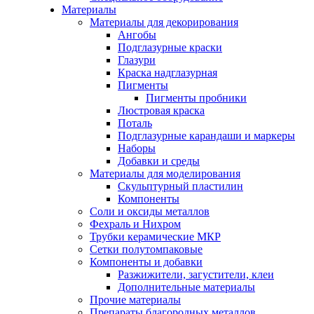
Материалы
Материалы для декорирования
Ангобы
Подглазурные краски
Глазури
Краска надглазурная
Пигменты
Пигменты пробники
Люстровая краска
Поталь
Подглазурные карандаши и маркеры
Наборы
Добавки и среды
Материалы для моделирования
Скульптурный пластилин
Компоненты
Соли и оксиды металлов
Фехраль и Нихром
Трубки керамические МКР
Сетки полутомпаковые
Компоненты и добавки
Разжижители, загустители, клеи
Дополнительные материалы
Прочие материалы
Препараты благородных металлов