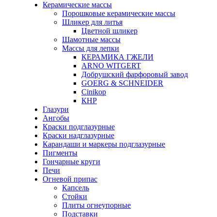
Керамические массы
Порошковые керамические массы
Шликер для литья
Цветной шликер
Шамотные массы
Массы для лепки
КЕРАМИКА ГЖЕЛИ
ARNO WITGERT
Добрушский фарфоровый завод
GOERG & SCHNEIDER
Cinikop
КНР
Глазури
Ангобы
Краски подглазурные
Краски надглазурные
Карандаши и маркеры подглазурные
Пигменты
Гончарные круги
Печи
Огневой припас
Капсель
Стойки
Плиты огнеупорные
Подставки