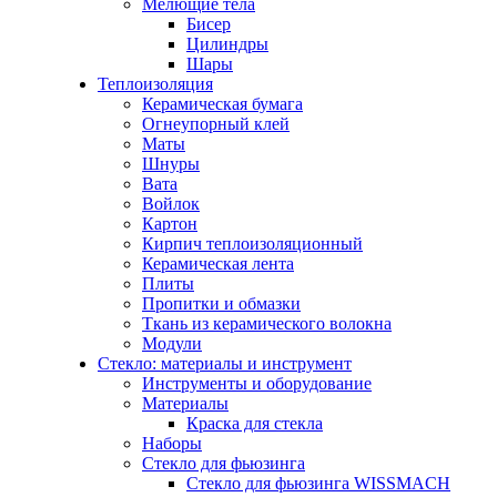
Мелющие тела
Бисер
Цилиндры
Шары
Теплоизоляция
Керамическая бумага
Огнеупорный клей
Маты
Шнуры
Вата
Войлок
Картон
Кирпич теплоизоляционный
Керамическая лента
Плиты
Пропитки и обмазки
Ткань из керамического волокна
Модули
Стекло: материалы и инструмент
Инструменты и оборудование
Материалы
Краска для стекла
Наборы
Стекло для фьюзинга
Стекло для фьюзинга WISSMACH