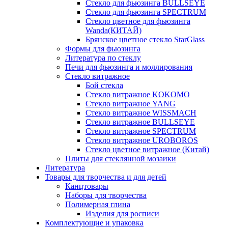
Стекло для фьюзинга BULLSEYE
Стекло для фьюзинга SPECTRUM
Стекло цветное для фьюзинга
Wanda(КИТАЙ)
Брянское цветное стекло StarGlass
Формы для фьюзинга
Литература по стеклу
Печи для фьюзинга и моллирования
Стекло витражное
Бой стекла
Стекло витражное KOKOMO
Стекло витражное YANG
Стекло витражное WISSMACH
Стекло витражное BULLSEYE
Стекло витражное SPECTRUM
Стекло витражное UROBOROS
Стекло цветное витражное (Китай)
Плиты для стеклянной мозаики
Литература
Товары для творчества и для детей
Канцтовары
Наборы для творчества
Полимерная глина
Изделия для росписи
Комплектующие и упаковка