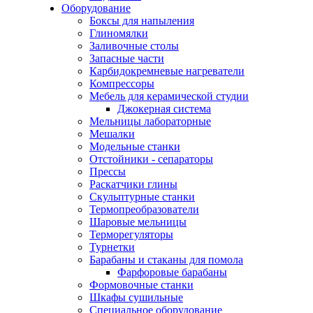
Оборудование
Боксы для напыления
Глиномялки
Заливочные столы
Запасные части
Карбидокремневые нагреватели
Компрессоры
Мебель для керамической студии
Джокерная система
Мельницы лабораторные
Мешалки
Модельные станки
Отстойники - сепараторы
Прессы
Раскатчики глины
Скульптурные станки
Термопреобразователи
Шаровые мельницы
Терморегуляторы
Турнетки
Барабаны и стаканы для помола
Фарфоровые барабаны
Формовочные станки
Шкафы сушильные
Специальное оборудование