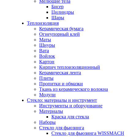
Мелющие тела
Бисер
Цилиндры
Шары
Теплоизоляция
Керамическая бумага
Огнеупорный клей
Маты
Шнуры
Вата
Войлок
Картон
Кирпич теплоизоляционный
Керамическая лента
Плиты
Пропитки и обмазки
Ткань из керамического волокна
Модули
Стекло: материалы и инструмент
Инструменты и оборудование
Материалы
Краска для стекла
Наборы
Стекло для фьюзинга
Стекло для фьюзинга WISSMACH