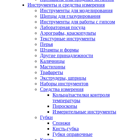
Инструменты и средства измерения
Инструменты для моделирования
Щипцы для глазурирования
Инструменты для работы с гипсом
Лабораторная посуда
Аэрографы, краскопульты
Текстурные инструменты
Перья
Штампы и формы
Другие принадлежности
Калячницы
Мастихины
Трафареты
Экструдеры, шприцы
Наборы инструментов
Средства измерения
Кольца/пастилки контроля
температуры
Пироскопы
Измерительные инструменты
Губки
Спонжи
Кисть-губка
Губки оправочные
Кисти