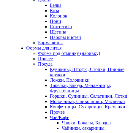
Белка
Коза
Колонок
Пони
Синтетика
Щетина
Наборы кистей
Бормашины
Формы для литья
Форма под отминку (набивку)
Прочее
Посуда
Кувшины, Штофы, Стопки, Пивные
кружки
Ложки, Половники
Тарелки, Блюда, Менажницы,
Фруктовницы
Горшки, Супницы, Салатники, Лотки
Молочники, Сливочники, Масленки
Конфетницы, Сухарницы, Креманки
Прочее
Чай/Кофе
Чашки, Бокалы, Блюдца
Чайники, сахарницы,