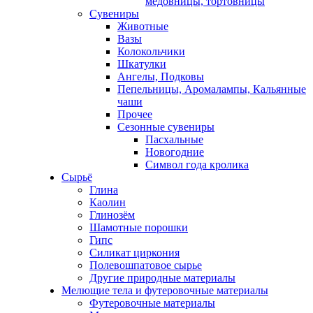
медовницы, тортовницы
Сувениры
Животные
Вазы
Колокольчики
Шкатулки
Ангелы, Подковы
Пепельницы, Аромалампы, Кальянные
чаши
Прочее
Сезонные сувениры
Пасхальные
Новогодние
Символ года кролика
Сырьё
Глина
Каолин
Глинозём
Шамотные порошки
Гипс
Силикат циркония
Полевошпатовое сырье
Другие природные материалы
Мелющие тела и футеровочные материалы
Футеровочные материалы