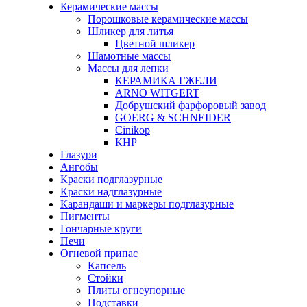
Керамические массы
Порошковые керамические массы
Шликер для литья
Цветной шликер
Шамотные массы
Массы для лепки
КЕРАМИКА ГЖЕЛИ
ARNO WITGERT
Добрушский фарфоровый завод
GOERG & SCHNEIDER
Cinikop
КНР
Глазури
Ангобы
Краски подглазурные
Краски надглазурные
Карандаши и маркеры подглазурные
Пигменты
Гончарные круги
Печи
Огневой припас
Капсель
Стойки
Плиты огнеупорные
Подставки