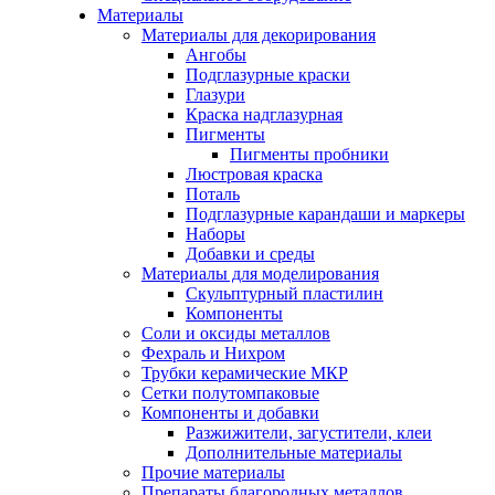
Материалы
Материалы для декорирования
Ангобы
Подглазурные краски
Глазури
Краска надглазурная
Пигменты
Пигменты пробники
Люстровая краска
Поталь
Подглазурные карандаши и маркеры
Наборы
Добавки и среды
Материалы для моделирования
Скульптурный пластилин
Компоненты
Соли и оксиды металлов
Фехраль и Нихром
Трубки керамические МКР
Сетки полутомпаковые
Компоненты и добавки
Разжижители, загустители, клеи
Дополнительные материалы
Прочие материалы
Препараты благородных металлов