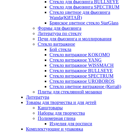
Стекло для фьюзинга BULLSEYE
Стекло для фьюзинга SPECTRUM
Стекло цветное для фьюзинга
Wanda(КИТАЙ)
Брянское цветное стекло StarGlass
Формы для фьюзинга
Литература по стеклу
Печи для фьюзинга и моллирования
Стекло витражное
Бой стекла
Стекло витражное KOKOMO
Стекло витражное YANG
Стекло витражное WISSMACH
Стекло витражное BULLSEYE
Стекло витражное SPECTRUM
Стекло витражное UROBOROS
Стекло цветное витражное (Китай)
Плиты для стеклянной мозаики
Литература
Товары для творчества и для детей
Канцтовары
Наборы для творчества
Полимерная глина
Изделия для росписи
Комплектующие и упаковка