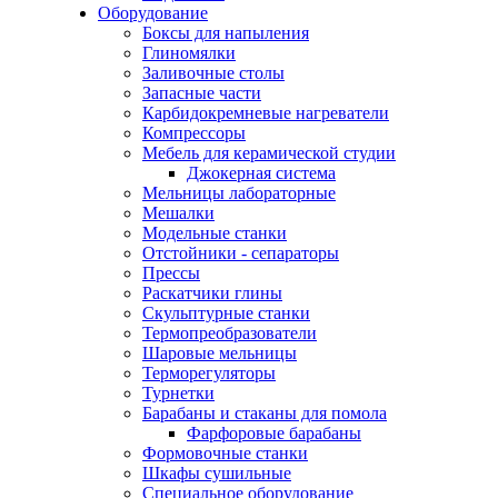
Оборудование
Боксы для напыления
Глиномялки
Заливочные столы
Запасные части
Карбидокремневые нагреватели
Компрессоры
Мебель для керамической студии
Джокерная система
Мельницы лабораторные
Мешалки
Модельные станки
Отстойники - сепараторы
Прессы
Раскатчики глины
Скульптурные станки
Термопреобразователи
Шаровые мельницы
Терморегуляторы
Турнетки
Барабаны и стаканы для помола
Фарфоровые барабаны
Формовочные станки
Шкафы сушильные
Специальное оборудование