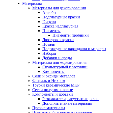
Материалы
Материалы для декорирования
Ангобы
Подглазурные краски
Глазури
Краска надглазурная
Пигменты
Пигменты пробники
Люстровая краска
Поталь
Подглазурные карандаши и маркеры
Наборы
Добавки и среды
Материалы для моделирования
Скульптурный пластилин
Компоненты
Соли и оксиды металлов
Фехраль и Нихром
Трубки керамические МКР
Сетки полутомпаковые
Компоненты и добавки
Разжижители, загустители, клеи
Дополнительные материалы
Прочие материалы
Препараты благородных металлов