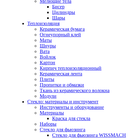
Мелющие тела
Бисер
Цилиндры
Шары
Теплоизоляция
Керамическая бумага
Огнеупорный клей
Маты
Шнуры
Вата
Войлок
Картон
Кирпич теплоизоляционный
Керамическая лента
Плиты
Пропитки и обмазки
Ткань из керамического волокна
Модули
Стекло: материалы и инструмент
Инструменты и оборудование
Материалы
Краска для стекла
Наборы
Стекло для фьюзинга
Стекло для фьюзинга WISSMACH