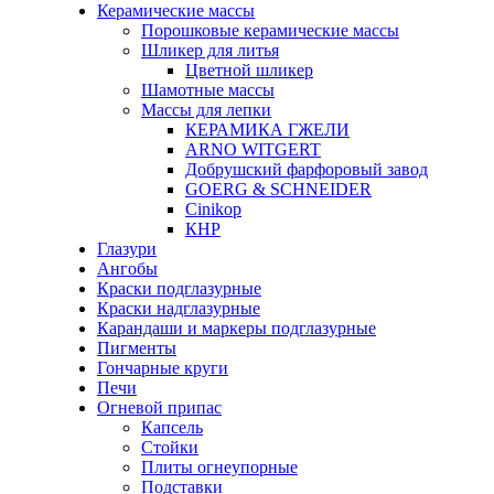
Керамические массы
Порошковые керамические массы
Шликер для литья
Цветной шликер
Шамотные массы
Массы для лепки
КЕРАМИКА ГЖЕЛИ
ARNO WITGERT
Добрушский фарфоровый завод
GOERG & SCHNEIDER
Cinikop
КНР
Глазури
Ангобы
Краски подглазурные
Краски надглазурные
Карандаши и маркеры подглазурные
Пигменты
Гончарные круги
Печи
Огневой припас
Капсель
Стойки
Плиты огнеупорные
Подставки