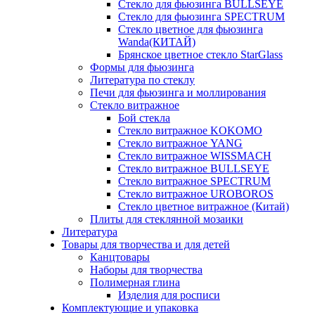
Стекло для фьюзинга BULLSEYE
Стекло для фьюзинга SPECTRUM
Стекло цветное для фьюзинга
Wanda(КИТАЙ)
Брянское цветное стекло StarGlass
Формы для фьюзинга
Литература по стеклу
Печи для фьюзинга и моллирования
Стекло витражное
Бой стекла
Стекло витражное KOKOMO
Стекло витражное YANG
Стекло витражное WISSMACH
Стекло витражное BULLSEYE
Стекло витражное SPECTRUM
Стекло витражное UROBOROS
Стекло цветное витражное (Китай)
Плиты для стеклянной мозаики
Литература
Товары для творчества и для детей
Канцтовары
Наборы для творчества
Полимерная глина
Изделия для росписи
Комплектующие и упаковка