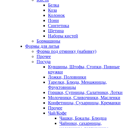
Белка
Коза
Колонок
Пони
Синтетика
Щетина
Наборы кистей
Бормашины
Формы для литья
Форма под отминку (набивку)
Прочее
Посуда
Кувшины, Штофы, Стопки, Пивные
кружки
Ложки, Половники
Тарелки, Блюда, Менажницы,
Фруктовницы
Горшки, Супницы, Салатники, Лотки
Молочники, Сливочники, Масленки
Конфетницы, Сухарницы, Креманки
Прочее
Чай/Кофе
Чашки, Бокалы, Блюдца
Чайники, сахарницы,