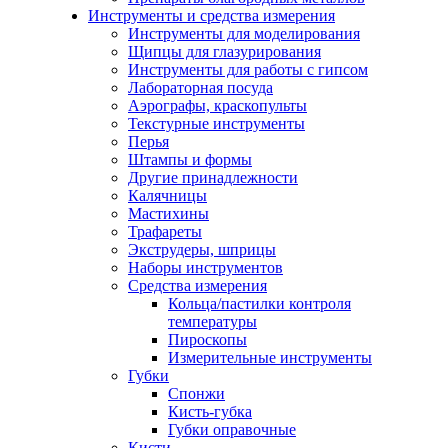
Инструменты и средства измерения
Инструменты для моделирования
Щипцы для глазурирования
Инструменты для работы с гипсом
Лабораторная посуда
Аэрографы, краскопульты
Текстурные инструменты
Перья
Штампы и формы
Другие принадлежности
Калячницы
Мастихины
Трафареты
Экструдеры, шприцы
Наборы инструментов
Средства измерения
Кольца/пастилки контроля
температуры
Пироскопы
Измерительные инструменты
Губки
Спонжи
Кисть-губка
Губки оправочные
Кисти