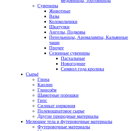
медовницы, тортовницы
Сувениры
Животные
Вазы
Колокольчики
Шкатулки
Ангелы, Подковы
Пепельницы, Аромалампы, Кальянные
чаши
Прочее
Сезонные сувениры
Пасхальные
Новогодние
Символ года кролика
Сырьё
Глина
Каолин
Глинозём
Шамотные порошки
Гипс
Силикат циркония
Полевошпатовое сырье
Другие природные материалы
Мелющие тела и футеровочные материалы
Футеровочные материалы