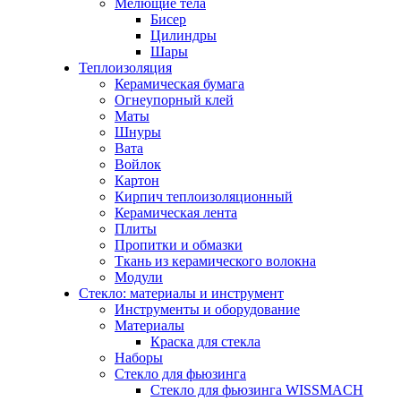
Мелющие тела
Бисер
Цилиндры
Шары
Теплоизоляция
Керамическая бумага
Огнеупорный клей
Маты
Шнуры
Вата
Войлок
Картон
Кирпич теплоизоляционный
Керамическая лента
Плиты
Пропитки и обмазки
Ткань из керамического волокна
Модули
Стекло: материалы и инструмент
Инструменты и оборудование
Материалы
Краска для стекла
Наборы
Стекло для фьюзинга
Стекло для фьюзинга WISSMACH