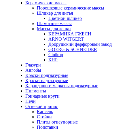
Керамические массы
Порошковые керамические массы
Шликер для литья
Цветной шликер
Шамотные массы
Массы для лепки
КЕРАМИКА ГЖЕЛИ
ARNO WITGERT
Добрушский фарфоровый завод
GOERG & SCHNEIDER
Cinikop
КНР
Глазури
Ангобы
Краски подглазурные
Краски надглазурные
Карандаши и маркеры подглазурные
Пигменты
Гончарные круги
Печи
Огневой припас
Капсель
Стойки
Плиты огнеупорные
Подставки