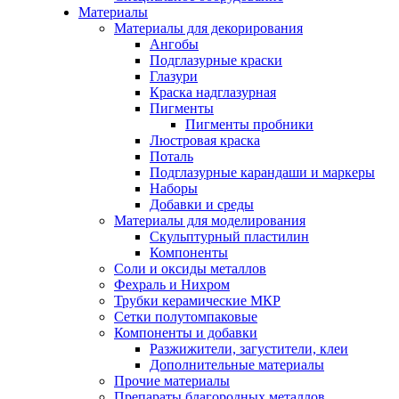
Материалы
Материалы для декорирования
Ангобы
Подглазурные краски
Глазури
Краска надглазурная
Пигменты
Пигменты пробники
Люстровая краска
Поталь
Подглазурные карандаши и маркеры
Наборы
Добавки и среды
Материалы для моделирования
Скульптурный пластилин
Компоненты
Соли и оксиды металлов
Фехраль и Нихром
Трубки керамические МКР
Сетки полутомпаковые
Компоненты и добавки
Разжижители, загустители, клеи
Дополнительные материалы
Прочие материалы
Препараты благородных металлов