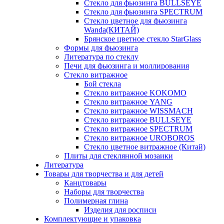
Стекло для фьюзинга BULLSEYE
Стекло для фьюзинга SPECTRUM
Стекло цветное для фьюзинга
Wanda(КИТАЙ)
Брянское цветное стекло StarGlass
Формы для фьюзинга
Литература по стеклу
Печи для фьюзинга и моллирования
Стекло витражное
Бой стекла
Стекло витражное KOKOMO
Стекло витражное YANG
Стекло витражное WISSMACH
Стекло витражное BULLSEYE
Стекло витражное SPECTRUM
Стекло витражное UROBOROS
Стекло цветное витражное (Китай)
Плиты для стеклянной мозаики
Литература
Товары для творчества и для детей
Канцтовары
Наборы для творчества
Полимерная глина
Изделия для росписи
Комплектующие и упаковка