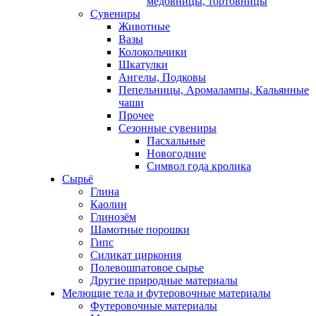
медовницы, тортовницы
Сувениры
Животные
Вазы
Колокольчики
Шкатулки
Ангелы, Подковы
Пепельницы, Аромалампы, Кальянные
чаши
Прочее
Сезонные сувениры
Пасхальные
Новогодние
Символ года кролика
Сырьё
Глина
Каолин
Глинозём
Шамотные порошки
Гипс
Силикат циркония
Полевошпатовое сырье
Другие природные материалы
Мелющие тела и футеровочные материалы
Футеровочные материалы