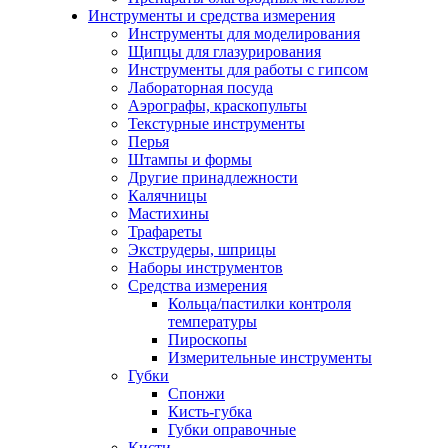
Инструменты и средства измерения
Инструменты для моделирования
Щипцы для глазурирования
Инструменты для работы с гипсом
Лабораторная посуда
Аэрографы, краскопульты
Текстурные инструменты
Перья
Штампы и формы
Другие принадлежности
Калячницы
Мастихины
Трафареты
Экструдеры, шприцы
Наборы инструментов
Средства измерения
Кольца/пастилки контроля
температуры
Пироскопы
Измерительные инструменты
Губки
Спонжи
Кисть-губка
Губки оправочные
Кисти