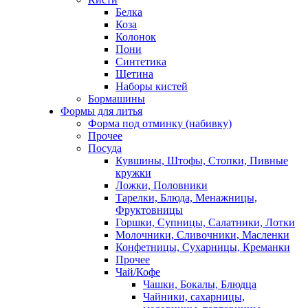
Белка
Коза
Колонок
Пони
Синтетика
Щетина
Наборы кистей
Бормашины
Формы для литья
Форма под отминку (набивку)
Прочее
Посуда
Кувшины, Штофы, Стопки, Пивные
кружки
Ложки, Половники
Тарелки, Блюда, Менажницы,
Фруктовницы
Горшки, Супницы, Салатники, Лотки
Молочники, Сливочники, Масленки
Конфетницы, Сухарницы, Креманки
Прочее
Чай/Кофе
Чашки, Бокалы, Блюдца
Чайники, сахарницы,