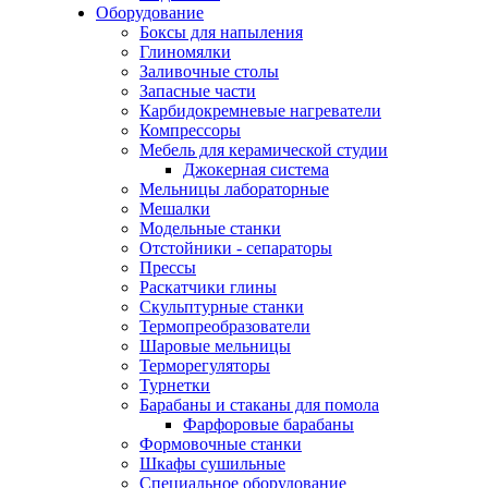
Оборудование
Боксы для напыления
Глиномялки
Заливочные столы
Запасные части
Карбидокремневые нагреватели
Компрессоры
Мебель для керамической студии
Джокерная система
Мельницы лабораторные
Мешалки
Модельные станки
Отстойники - сепараторы
Прессы
Раскатчики глины
Скульптурные станки
Термопреобразователи
Шаровые мельницы
Терморегуляторы
Турнетки
Барабаны и стаканы для помола
Фарфоровые барабаны
Формовочные станки
Шкафы сушильные
Специальное оборудование