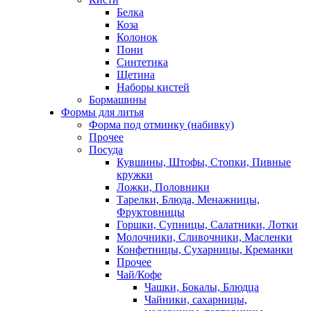
Белка
Коза
Колонок
Пони
Синтетика
Щетина
Наборы кистей
Бормашины
Формы для литья
Форма под отминку (набивку)
Прочее
Посуда
Кувшины, Штофы, Стопки, Пивные
кружки
Ложки, Половники
Тарелки, Блюда, Менажницы,
Фруктовницы
Горшки, Супницы, Салатники, Лотки
Молочники, Сливочники, Масленки
Конфетницы, Сухарницы, Креманки
Прочее
Чай/Кофе
Чашки, Бокалы, Блюдца
Чайники, сахарницы,