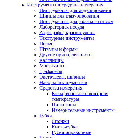
Инструменты и средства измерения
Инструменты для моделирования
Щипцы для глазурирования
Инструменты для работы с гипсом
Лабораторная посуда
Аэрографы, краскопульты
Текстурные инструменты
Перья
Штампы и формы
Другие принадлежности
Калячницы
Мастихины
Трафареты
Экструдеры, шприцы
Наборы инструментов
Средства измерения
Кольца/пастилки контроля
температуры
Пироскопы
Измерительные инструменты
Губки
Спонжи
Кисть-губка
Губки оправочные
Кисти