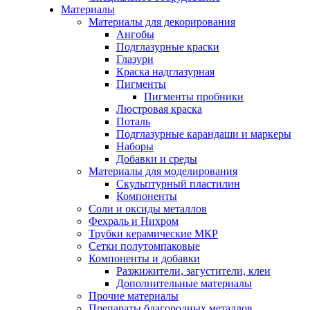
Материалы
Материалы для декорирования
Ангобы
Подглазурные краски
Глазури
Краска надглазурная
Пигменты
Пигменты пробники
Люстровая краска
Поталь
Подглазурные карандаши и маркеры
Наборы
Добавки и среды
Материалы для моделирования
Скульптурный пластилин
Компоненты
Соли и оксиды металлов
Фехраль и Нихром
Трубки керамические МКР
Сетки полутомпаковые
Компоненты и добавки
Разжижители, загустители, клеи
Дополнительные материалы
Прочие материалы
Препараты благородных металлов