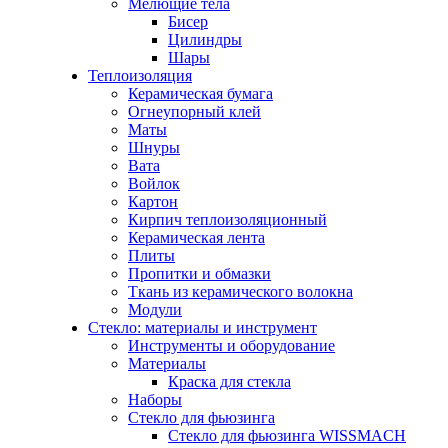
Мелющие тела
Бисер
Цилиндры
Шары
Теплоизоляция
Керамическая бумага
Огнеупорный клей
Маты
Шнуры
Вата
Войлок
Картон
Кирпич теплоизоляционный
Керамическая лента
Плиты
Пропитки и обмазки
Ткань из керамического волокна
Модули
Стекло: материалы и инструмент
Инструменты и оборудование
Материалы
Краска для стекла
Наборы
Стекло для фьюзинга
Стекло для фьюзинга WISSMACH