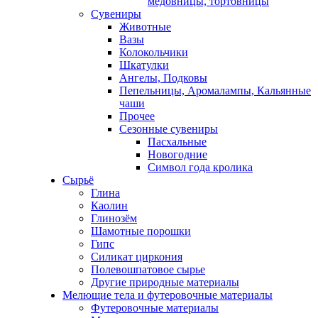
медовницы, тортовницы
Сувениры
Животные
Вазы
Колокольчики
Шкатулки
Ангелы, Подковы
Пепельницы, Аромалампы, Кальянные
чаши
Прочее
Сезонные сувениры
Пасхальные
Новогодние
Символ года кролика
Сырьё
Глина
Каолин
Глинозём
Шамотные порошки
Гипс
Силикат циркония
Полевошпатовое сырье
Другие природные материалы
Мелющие тела и футеровочные материалы
Футеровочные материалы