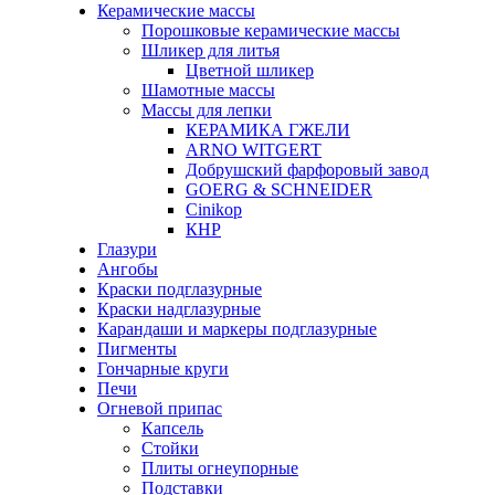
Керамические массы
Порошковые керамические массы
Шликер для литья
Цветной шликер
Шамотные массы
Массы для лепки
КЕРАМИКА ГЖЕЛИ
ARNO WITGERT
Добрушский фарфоровый завод
GOERG & SCHNEIDER
Cinikop
КНР
Глазури
Ангобы
Краски подглазурные
Краски надглазурные
Карандаши и маркеры подглазурные
Пигменты
Гончарные круги
Печи
Огневой припас
Капсель
Стойки
Плиты огнеупорные
Подставки