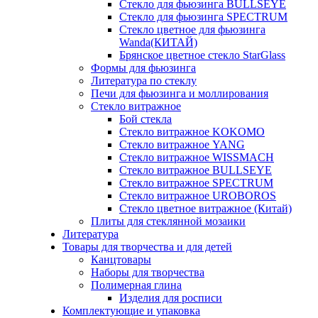
Стекло для фьюзинга BULLSEYE
Стекло для фьюзинга SPECTRUM
Стекло цветное для фьюзинга
Wanda(КИТАЙ)
Брянское цветное стекло StarGlass
Формы для фьюзинга
Литература по стеклу
Печи для фьюзинга и моллирования
Стекло витражное
Бой стекла
Стекло витражное KOKOMO
Стекло витражное YANG
Стекло витражное WISSMACH
Стекло витражное BULLSEYE
Стекло витражное SPECTRUM
Стекло витражное UROBOROS
Стекло цветное витражное (Китай)
Плиты для стеклянной мозаики
Литература
Товары для творчества и для детей
Канцтовары
Наборы для творчества
Полимерная глина
Изделия для росписи
Комплектующие и упаковка