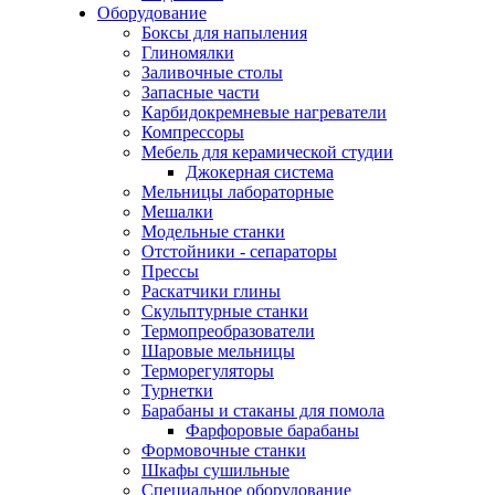
Оборудование
Боксы для напыления
Глиномялки
Заливочные столы
Запасные части
Карбидокремневые нагреватели
Компрессоры
Мебель для керамической студии
Джокерная система
Мельницы лабораторные
Мешалки
Модельные станки
Отстойники - сепараторы
Прессы
Раскатчики глины
Скульптурные станки
Термопреобразователи
Шаровые мельницы
Терморегуляторы
Турнетки
Барабаны и стаканы для помола
Фарфоровые барабаны
Формовочные станки
Шкафы сушильные
Специальное оборудование