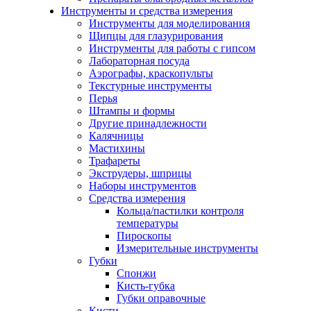
Инструменты и средства измерения
Инструменты для моделирования
Щипцы для глазурирования
Инструменты для работы с гипсом
Лабораторная посуда
Аэрографы, краскопульты
Текстурные инструменты
Перья
Штампы и формы
Другие принадлежности
Калячницы
Мастихины
Трафареты
Экструдеры, шприцы
Наборы инструментов
Средства измерения
Кольца/пастилки контроля
температуры
Пироскопы
Измерительные инструменты
Губки
Спонжи
Кисть-губка
Губки оправочные
Кисти