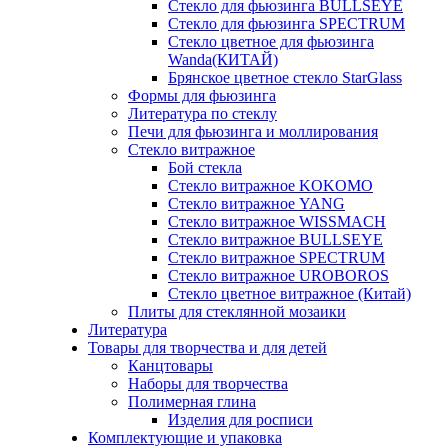
Стекло для фьюзинга BULLSEYE
Стекло для фьюзинга SPECTRUM
Стекло цветное для фьюзинга
Wanda(КИТАЙ)
Брянское цветное стекло StarGlass
Формы для фьюзинга
Литература по стеклу
Печи для фьюзинга и моллирования
Стекло витражное
Бой стекла
Стекло витражное KOKOMO
Стекло витражное YANG
Стекло витражное WISSMACH
Стекло витражное BULLSEYE
Стекло витражное SPECTRUM
Стекло витражное UROBOROS
Стекло цветное витражное (Китай)
Плиты для стеклянной мозаики
Литература
Товары для творчества и для детей
Канцтовары
Наборы для творчества
Полимерная глина
Изделия для росписи
Комплектующие и упаковка