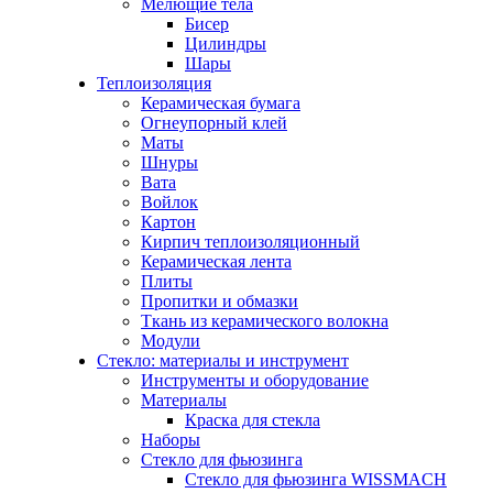
Мелющие тела
Бисер
Цилиндры
Шары
Теплоизоляция
Керамическая бумага
Огнеупорный клей
Маты
Шнуры
Вата
Войлок
Картон
Кирпич теплоизоляционный
Керамическая лента
Плиты
Пропитки и обмазки
Ткань из керамического волокна
Модули
Стекло: материалы и инструмент
Инструменты и оборудование
Материалы
Краска для стекла
Наборы
Стекло для фьюзинга
Стекло для фьюзинга WISSMACH