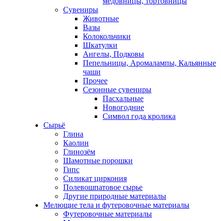
медовницы, тортовницы
Сувениры
Животные
Вазы
Колокольчики
Шкатулки
Ангелы, Подковы
Пепельницы, Аромалампы, Кальянные
чаши
Прочее
Сезонные сувениры
Пасхальные
Новогодние
Символ года кролика
Сырьё
Глина
Каолин
Глинозём
Шамотные порошки
Гипс
Силикат циркония
Полевошпатовое сырье
Другие природные материалы
Мелющие тела и футеровочные материалы
Футеровочные материалы