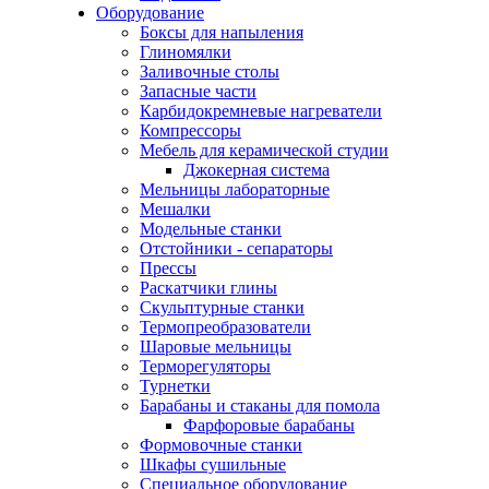
Оборудование
Боксы для напыления
Глиномялки
Заливочные столы
Запасные части
Карбидокремневые нагреватели
Компрессоры
Мебель для керамической студии
Джокерная система
Мельницы лабораторные
Мешалки
Модельные станки
Отстойники - сепараторы
Прессы
Раскатчики глины
Скульптурные станки
Термопреобразователи
Шаровые мельницы
Терморегуляторы
Турнетки
Барабаны и стаканы для помола
Фарфоровые барабаны
Формовочные станки
Шкафы сушильные
Специальное оборудование