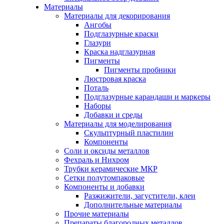
Материалы
Материалы для декорирования
Ангобы
Подглазурные краски
Глазури
Краска надглазурная
Пигменты
Пигменты пробники
Люстровая краска
Поталь
Подглазурные карандаши и маркеры
Наборы
Добавки и среды
Материалы для моделирования
Скульптурный пластилин
Компоненты
Соли и оксиды металлов
Фехраль и Нихром
Трубки керамические МКР
Сетки полутомпаковые
Компоненты и добавки
Разжижители, загустители, клеи
Дополнительные материалы
Прочие материалы
Препараты благородных металлов