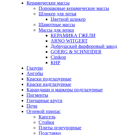
Керамические массы
Порошковые керамические массы
Шликер для литья
Цветной шликер
Шамотные массы
Массы для лепки
КЕРАМИКА ГЖЕЛИ
ARNO WITGERT
Добрушский фарфоровый завод
GOERG & SCHNEIDER
Cinikop
КНР
Глазури
Ангобы
Краски подглазурные
Краски надглазурные
Карандаши и маркеры подглазурные
Пигменты
Гончарные круги
Печи
Огневой припас
Капсель
Стойки
Плиты огнеупорные
Подставки