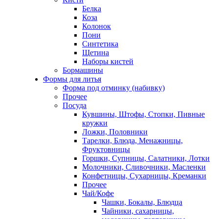
Белка
Коза
Колонок
Пони
Синтетика
Щетина
Наборы кистей
Бормашины
Формы для литья
Форма под отминку (набивку)
Прочее
Посуда
Кувшины, Штофы, Стопки, Пивные
кружки
Ложки, Половники
Тарелки, Блюда, Менажницы,
Фруктовницы
Горшки, Супницы, Салатники, Лотки
Молочники, Сливочники, Масленки
Конфетницы, Сухарницы, Креманки
Прочее
Чай/Кофе
Чашки, Бокалы, Блюдца
Чайники, сахарницы,