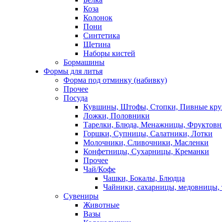
Коза
Колонок
Пони
Синтетика
Щетина
Наборы кистей
Бормашины
Формы для литья
Форма под отминку (набивку)
Прочее
Посуда
Кувшины, Штофы, Стопки, Пивные кр
Ложки, Половники
Тарелки, Блюда, Менажницы, Фруктов
Горшки, Супницы, Салатники, Лотки
Молочники, Сливочники, Масленки
Конфетницы, Сухарницы, Креманки
Прочее
Чай/Кофе
Чашки, Бокалы, Блюдца
Чайники, сахарницы, медовницы,
Сувениры
Животные
Вазы