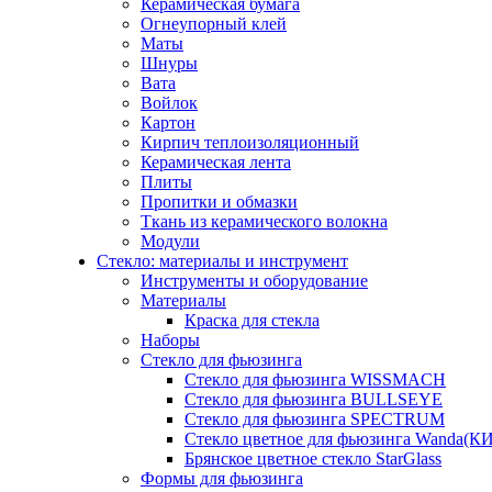
Керамическая бумага
Огнеупорный клей
Маты
Шнуры
Вата
Войлок
Картон
Кирпич теплоизоляционный
Керамическая лента
Плиты
Пропитки и обмазки
Ткань из керамического волокна
Модули
Стекло: материалы и инструмент
Инструменты и оборудование
Материалы
Краска для стекла
Наборы
Стекло для фьюзинга
Стекло для фьюзинга WISSMACH
Стекло для фьюзинга BULLSEYE
Стекло для фьюзинга SPECTRUM
Стекло цветное для фьюзинга Wanda(К
Брянское цветное стекло StarGlass
Формы для фьюзинга