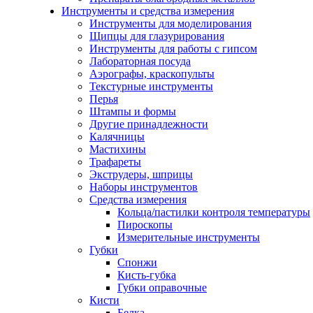
Инструменты и средства измерения
Инструменты для моделирования
Щипцы для глазурирования
Инструменты для работы с гипсом
Лабораторная посуда
Аэрографы, краскопульты
Текстурные инструменты
Перья
Штампы и формы
Другие принадлежности
Калячницы
Мастихины
Трафареты
Экструдеры, шприцы
Наборы инструментов
Средства измерения
Кольца/пастилки контроля температуры
Пироскопы
Измерительные инструменты
Губки
Спонжи
Кисть-губка
Губки оправочные
Кисти
Белка