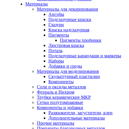
Материалы
Материалы для декорирования
Ангобы
Подглазурные краски
Глазури
Краска надглазурная
Пигменты
Пигменты пробники
Люстровая краска
Поталь
Подглазурные карандаши и маркеры
Наборы
Добавки и среды
Материалы для моделирования
Скульптурный пластилин
Компоненты
Соли и оксиды металлов
Фехраль и Нихром
Трубки керамические МКР
Сетки полутомпаковые
Компоненты и добавки
Разжижители, загустители, клеи
Дополнительные материалы
Прочие материалы
Препараты благородных металлов