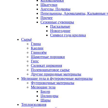
Колокольчики
Шкатулки
Ангелы, Подковы
Пепельницы, Аромалампы, Кальянные 
Прочее
Сезонные сувениры
Пасхальные
Новогодние
Символ года кролика
Сырьё
Глина
Каолин
Глинозём
Шамотные порошки
Гипс
Силикат циркония
Полевошпатовое сырье
Другие природные материалы
Мелющие тела и футеровочные материалы
Футеровочные материалы
Мелющие тела
Бисер
Цилиндры
Шары
Теплоизоляция