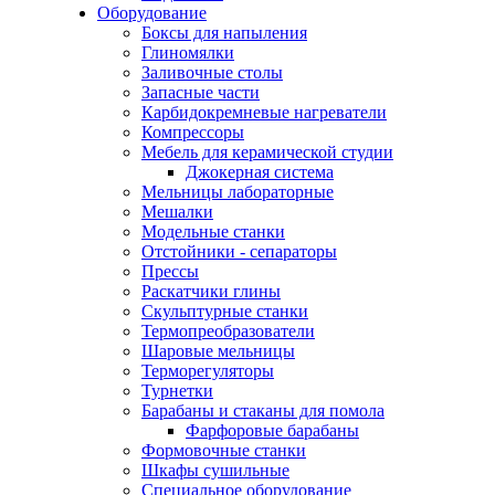
Оборудование
Боксы для напыления
Глиномялки
Заливочные столы
Запасные части
Карбидокремневые нагреватели
Компрессоры
Мебель для керамической студии
Джокерная система
Мельницы лабораторные
Мешалки
Модельные станки
Отстойники - сепараторы
Прессы
Раскатчики глины
Скульптурные станки
Термопреобразователи
Шаровые мельницы
Терморегуляторы
Турнетки
Барабаны и стаканы для помола
Фарфоровые барабаны
Формовочные станки
Шкафы сушильные
Специальное оборудование