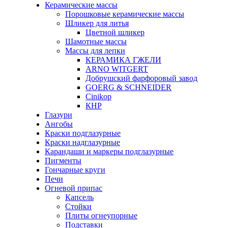
Керамические массы
Порошковые керамические массы
Шликер для литья
Цветной шликер
Шамотные массы
Массы для лепки
КЕРАМИКА ГЖЕЛИ
ARNO WITGERT
Добрушский фарфоровый завод
GOERG & SCHNEIDER
Cinikop
КНР
Глазури
Ангобы
Краски подглазурные
Краски надглазурные
Карандаши и маркеры подглазурные
Пигменты
Гончарные круги
Печи
Огневой припас
Капсель
Стойки
Плиты огнеупорные
Подставки