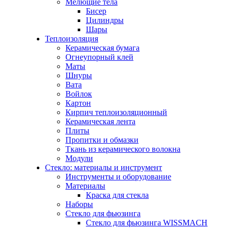
Мелющие тела
Бисер
Цилиндры
Шары
Теплоизоляция
Керамическая бумага
Огнеупорный клей
Маты
Шнуры
Вата
Войлок
Картон
Кирпич теплоизоляционный
Керамическая лента
Плиты
Пропитки и обмазки
Ткань из керамического волокна
Модули
Стекло: материалы и инструмент
Инструменты и оборудование
Материалы
Краска для стекла
Наборы
Стекло для фьюзинга
Стекло для фьюзинга WISSMACH