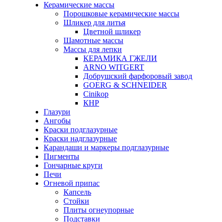
Керамические массы
Порошковые керамические массы
Шликер для литья
Цветной шликер
Шамотные массы
Массы для лепки
КЕРАМИКА ГЖЕЛИ
ARNO WITGERT
Добрушский фарфоровый завод
GOERG & SCHNEIDER
Cinikop
КНР
Глазури
Ангобы
Краски подглазурные
Краски надглазурные
Карандаши и маркеры подглазурные
Пигменты
Гончарные круги
Печи
Огневой припас
Капсель
Стойки
Плиты огнеупорные
Подставки