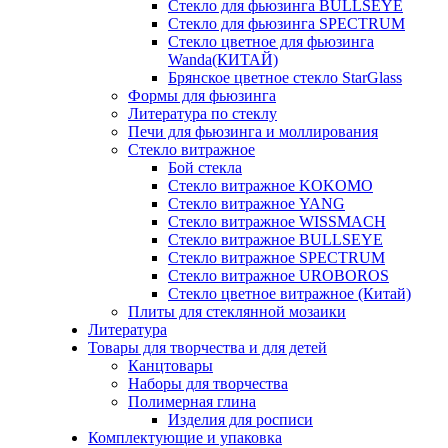
Стекло для фьюзинга BULLSEYE
Стекло для фьюзинга SPECTRUM
Стекло цветное для фьюзинга
Wanda(КИТАЙ)
Брянское цветное стекло StarGlass
Формы для фьюзинга
Литература по стеклу
Печи для фьюзинга и моллирования
Стекло витражное
Бой стекла
Стекло витражное KOKOMO
Стекло витражное YANG
Стекло витражное WISSMACH
Стекло витражное BULLSEYE
Стекло витражное SPECTRUM
Стекло витражное UROBOROS
Стекло цветное витражное (Китай)
Плиты для стеклянной мозаики
Литература
Товары для творчества и для детей
Канцтовары
Наборы для творчества
Полимерная глина
Изделия для росписи
Комплектующие и упаковка