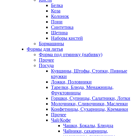
Белка
Коза
Колонок
Пони
Синтетика
Щетина
Наборы кистей
Бормашины
Формы для литья
Форма под отминку (набивку)
Прочее
Посуда
Кувшины, Штофы, Стопки, Пивные
кружки
Ложки, Половники
Тарелки, Блюда, Менажницы,
Фруктовницы
Горшки, Супницы, Салатники, Лотки
Молочники, Сливочники, Масленки
Конфетницы, Сухарницы, Креманки
Прочее
Чай/Кофе
Чашки, Бокалы, Блюдца
Чайники, сахарницы,