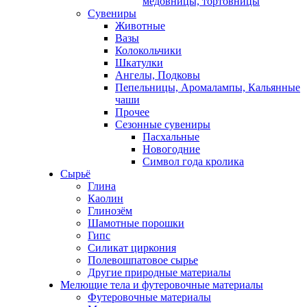
медовницы, тортовницы
Сувениры
Животные
Вазы
Колокольчики
Шкатулки
Ангелы, Подковы
Пепельницы, Аромалампы, Кальянные
чаши
Прочее
Сезонные сувениры
Пасхальные
Новогодние
Символ года кролика
Сырьё
Глина
Каолин
Глинозём
Шамотные порошки
Гипс
Силикат циркония
Полевошпатовое сырье
Другие природные материалы
Мелющие тела и футеровочные материалы
Футеровочные материалы