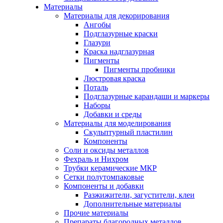
Материалы
Материалы для декорирования
Ангобы
Подглазурные краски
Глазури
Краска надглазурная
Пигменты
Пигменты пробники
Люстровая краска
Поталь
Подглазурные карандаши и маркеры
Наборы
Добавки и среды
Материалы для моделирования
Скульптурный пластилин
Компоненты
Соли и оксиды металлов
Фехраль и Нихром
Трубки керамические МКР
Сетки полутомпаковые
Компоненты и добавки
Разжижители, загустители, клеи
Дополнительные материалы
Прочие материалы
Препараты благородных металлов