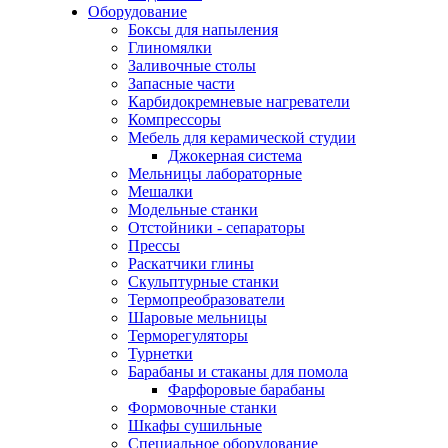
Оборудование
Боксы для напыления
Глиномялки
Заливочные столы
Запасные части
Карбидокремневые нагреватели
Компрессоры
Мебель для керамической студии
Джокерная система
Мельницы лабораторные
Мешалки
Модельные станки
Отстойники - сепараторы
Прессы
Раскатчики глины
Скульптурные станки
Термопреобразователи
Шаровые мельницы
Терморегуляторы
Турнетки
Барабаны и стаканы для помола
Фарфоровые барабаны
Формовочные станки
Шкафы сушильные
Специальное оборудование