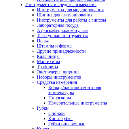
Инструменты и средства измерения
Инструменты для моделирования
Щипцы для глазурирования
Инструменты для работы с гипсом
Лабораторная посуда
Аэрографы, краскопульты
Текстурные инструменты
Перья
Штампы и формы
Другие принадлежности
Калячницы
Мастихины
Трафареты
Экструдеры, шприцы
Наборы инструментов
Средства измерения
Кольца/пастилки контроля
температуры
Пироскопы
Измерительные инструменты
Губки
Спонжи
Кисть-губка
Губки оправочные
Кисти