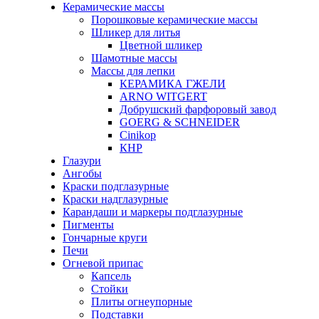
Керамические массы
Порошковые керамические массы
Шликер для литья
Цветной шликер
Шамотные массы
Массы для лепки
КЕРАМИКА ГЖЕЛИ
ARNO WITGERT
Добрушский фарфоровый завод
GOERG & SCHNEIDER
Cinikop
КНР
Глазури
Ангобы
Краски подглазурные
Краски надглазурные
Карандаши и маркеры подглазурные
Пигменты
Гончарные круги
Печи
Огневой припас
Капсель
Стойки
Плиты огнеупорные
Подставки