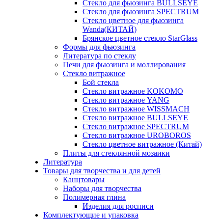
Стекло для фьюзинга BULLSEYE
Стекло для фьюзинга SPECTRUM
Стекло цветное для фьюзинга
Wanda(КИТАЙ)
Брянское цветное стекло StarGlass
Формы для фьюзинга
Литература по стеклу
Печи для фьюзинга и моллирования
Стекло витражное
Бой стекла
Стекло витражное KOKOMO
Стекло витражное YANG
Стекло витражное WISSMACH
Стекло витражное BULLSEYE
Стекло витражное SPECTRUM
Стекло витражное UROBOROS
Стекло цветное витражное (Китай)
Плиты для стеклянной мозаики
Литература
Товары для творчества и для детей
Канцтовары
Наборы для творчества
Полимерная глина
Изделия для росписи
Комплектующие и упаковка