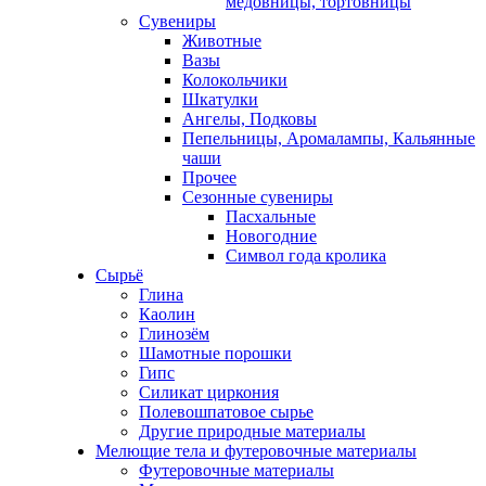
медовницы, тортовницы
Сувениры
Животные
Вазы
Колокольчики
Шкатулки
Ангелы, Подковы
Пепельницы, Аромалампы, Кальянные
чаши
Прочее
Сезонные сувениры
Пасхальные
Новогодние
Символ года кролика
Сырьё
Глина
Каолин
Глинозём
Шамотные порошки
Гипс
Силикат циркония
Полевошпатовое сырье
Другие природные материалы
Мелющие тела и футеровочные материалы
Футеровочные материалы