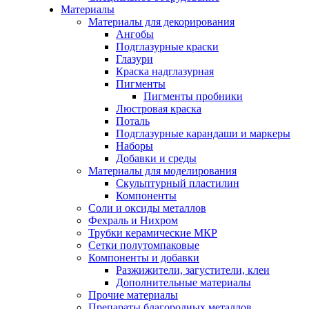
Материалы
Материалы для декорирования
Ангобы
Подглазурные краски
Глазури
Краска надглазурная
Пигменты
Пигменты пробники
Люстровая краска
Поталь
Подглазурные карандаши и маркеры
Наборы
Добавки и среды
Материалы для моделирования
Скульптурный пластилин
Компоненты
Соли и оксиды металлов
Фехраль и Нихром
Трубки керамические МКР
Сетки полутомпаковые
Компоненты и добавки
Разжижители, загустители, клеи
Дополнительные материалы
Прочие материалы
Препараты благородных металлов