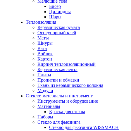
Мелющие тела
Бисер
Цилиндры
Шары
Теплоизоляция
Керамическая бумага
Огнеупорный клей
Маты
Шнуры
Вата
Войлок
Картон
Кирпич теплоизоляционный
Керамическая лента
Плиты
Пропитки и обмазки
Ткань из керамического волокна
Модули
Стекло: материалы и инструмент
Инструменты и оборудование
Материалы
Краска для стекла
Наборы
Стекло для фьюзинга
Стекло для фьюзинга WISSMACH