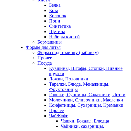
Белка
Коза
Колонок
Пони
Синтетика
Щетина
Наборы кистей
Бормашины
Формы для литья
Форма под отминку (набивку)
Прочее
Посуда
Кувшины, Штофы, Стопки, Пивные
кружки
Ложки, Половники
Тарелки, Блюда, Менажницы,
Фруктовницы
Горшки, Супницы, Салатники, Лотки
Молочники, Сливочники, Масленки
Конфетницы, Сухарницы, Креманки
Прочее
Чай/Кофе
Чашки, Бокалы, Блюдца
Чайники, сахарницы,