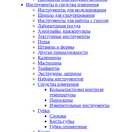
Инструменты и средства измерения
Инструменты для моделирования
Щипцы для глазурирования
Инструменты для работы с гипсом
Лабораторная посуда
Аэрографы, краскопульты
Текстурные инструменты
Перья
Штампы и формы
Другие принадлежности
Калячницы
Мастихины
Трафареты
Экструдеры, шприцы
Наборы инструментов
Средства измерения
Кольца/пастилки контроля
температуры
Пироскопы
Измерительные инструменты
Губки
Спонжи
Кисть-губка
Губки оправочные
Кисти