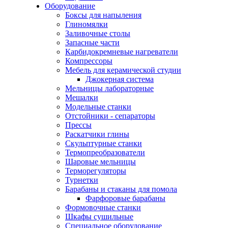
Оборудование
Боксы для напыления
Глиномялки
Заливочные столы
Запасные части
Карбидокремневые нагреватели
Компрессоры
Мебель для керамической студии
Джокерная система
Мельницы лабораторные
Мешалки
Модельные станки
Отстойники - сепараторы
Прессы
Раскатчики глины
Скульптурные станки
Термопреобразователи
Шаровые мельницы
Терморегуляторы
Турнетки
Барабаны и стаканы для помола
Фарфоровые барабаны
Формовочные станки
Шкафы сушильные
Специальное оборудование