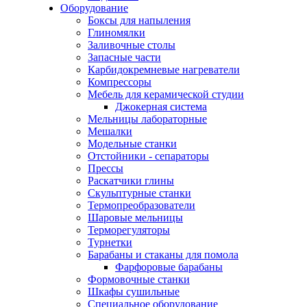
Оборудование
Боксы для напыления
Глиномялки
Заливочные столы
Запасные части
Карбидокремневые нагреватели
Компрессоры
Мебель для керамической студии
Джокерная система
Мельницы лабораторные
Мешалки
Модельные станки
Отстойники - сепараторы
Прессы
Раскатчики глины
Скульптурные станки
Термопреобразователи
Шаровые мельницы
Терморегуляторы
Турнетки
Барабаны и стаканы для помола
Фарфоровые барабаны
Формовочные станки
Шкафы сушильные
Специальное оборудование