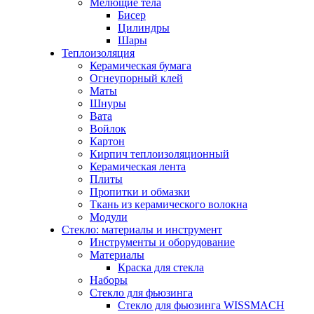
Мелющие тела
Бисер
Цилиндры
Шары
Теплоизоляция
Керамическая бумага
Огнеупорный клей
Маты
Шнуры
Вата
Войлок
Картон
Кирпич теплоизоляционный
Керамическая лента
Плиты
Пропитки и обмазки
Ткань из керамического волокна
Модули
Стекло: материалы и инструмент
Инструменты и оборудование
Материалы
Краска для стекла
Наборы
Стекло для фьюзинга
Стекло для фьюзинга WISSMACH