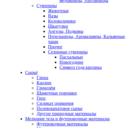
медовницы, тортовницы
Сувениры
Животные
Вазы
Колокольчики
Шкатулки
Ангелы, Подковы
Пепельницы, Аромалампы, Кальянные
чаши
Прочее
Сезонные сувениры
Пасхальные
Новогодние
Символ года кролика
Сырьё
Глина
Каолин
Глинозём
Шамотные порошки
Гипс
Силикат циркония
Полевошпатовое сырье
Другие природные материалы
Мелющие тела и футеровочные материалы
Футеровочные материалы