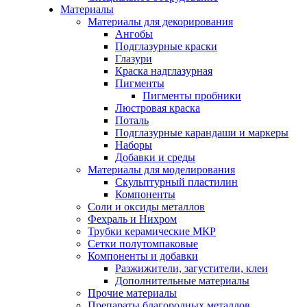
Материалы
Материалы для декорирования
Ангобы
Подглазурные краски
Глазури
Краска надглазурная
Пигменты
Пигменты пробники
Люстровая краска
Поталь
Подглазурные карандаши и маркеры
Наборы
Добавки и среды
Материалы для моделирования
Скульптурный пластилин
Компоненты
Соли и оксиды металлов
Фехраль и Нихром
Трубки керамические МКР
Сетки полутомпаковые
Компоненты и добавки
Разжижители, загустители, клеи
Дополнительные материалы
Прочие материалы
Препараты благородных металлов