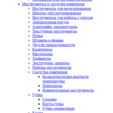
Инструменты и средства измерения
Инструменты для моделирования
Щипцы для глазурирования
Инструменты для работы с гипсом
Лабораторная посуда
Аэрографы, краскопульты
Текстурные инструменты
Перья
Штампы и формы
Другие принадлежности
Калячницы
Мастихины
Трафареты
Экструдеры, шприцы
Наборы инструментов
Средства измерения
Кольца/пастилки контроля
температуры
Пироскопы
Измерительные инструменты
Губки
Спонжи
Кисть-губка
Губки оправочные
Кисти