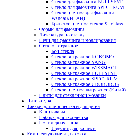
Стекло для фьюзинга BULLSEYE
Стекло для фьюзинга SPECTRUM
Стекло цветное для фьюзинга
Wanda(КИТАЙ)
Брянское цветное стекло StarGlass
Формы для фьюзинга
Литература по стеклу
Печи для фьюзинга и моллирования
Стекло витражное
Бой стекла
Стекло витражное KOKOMO
Стекло витражное YANG
Стекло витражное WISSMACH
Стекло витражное BULLSEYE
Стекло витражное SPECTRUM
Стекло витражное UROBOROS
Стекло цветное витражное (Китай)
Плиты для стеклянной мозаики
Литература
Товары для творчества и для детей
Канцтовары
Наборы для творчества
Полимерная глина
Изделия для росписи
Комплектующие и упаковка