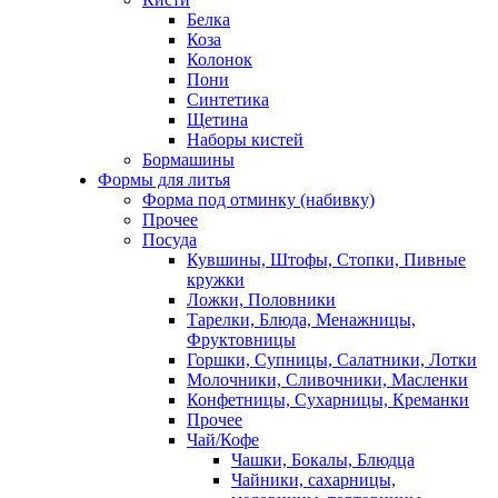
Белка
Коза
Колонок
Пони
Синтетика
Щетина
Наборы кистей
Бормашины
Формы для литья
Форма под отминку (набивку)
Прочее
Посуда
Кувшины, Штофы, Стопки, Пивные
кружки
Ложки, Половники
Тарелки, Блюда, Менажницы,
Фруктовницы
Горшки, Супницы, Салатники, Лотки
Молочники, Сливочники, Масленки
Конфетницы, Сухарницы, Креманки
Прочее
Чай/Кофе
Чашки, Бокалы, Блюдца
Чайники, сахарницы,