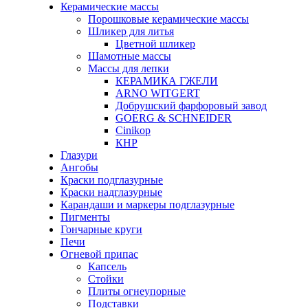
Керамические массы
Порошковые керамические массы
Шликер для литья
Цветной шликер
Шамотные массы
Массы для лепки
КЕРАМИКА ГЖЕЛИ
ARNO WITGERT
Добрушский фарфоровый завод
GOERG & SCHNEIDER
Cinikop
КНР
Глазури
Ангобы
Краски подглазурные
Краски надглазурные
Карандаши и маркеры подглазурные
Пигменты
Гончарные круги
Печи
Огневой припас
Капсель
Стойки
Плиты огнеупорные
Подставки