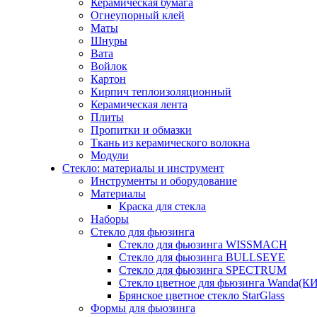
Керамическая бумага
Огнеупорный клей
Маты
Шнуры
Вата
Войлок
Картон
Кирпич теплоизоляционный
Керамическая лента
Плиты
Пропитки и обмазки
Ткань из керамического волокна
Модули
Стекло: материалы и инструмент
Инструменты и оборудование
Материалы
Краска для стекла
Наборы
Стекло для фьюзинга
Стекло для фьюзинга WISSMACH
Стекло для фьюзинга BULLSEYE
Стекло для фьюзинга SPECTRUM
Стекло цветное для фьюзинга Wanda(К
Брянское цветное стекло StarGlass
Формы для фьюзинга