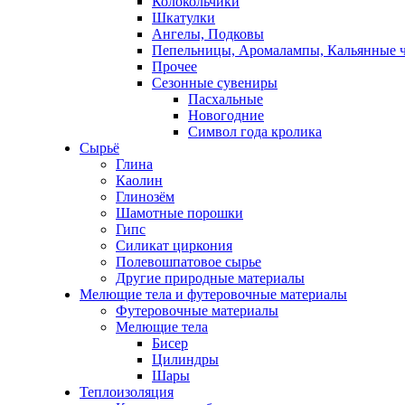
Колокольчики
Шкатулки
Ангелы, Подковы
Пепельницы, Аромалампы, Кальянные 
Прочее
Сезонные сувениры
Пасхальные
Новогодние
Символ года кролика
Сырьё
Глина
Каолин
Глинозём
Шамотные порошки
Гипс
Силикат циркония
Полевошпатовое сырье
Другие природные материалы
Мелющие тела и футеровочные материалы
Футеровочные материалы
Мелющие тела
Бисер
Цилиндры
Шары
Теплоизоляция