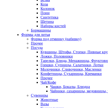
Коза
Колонок
Пони
Синтетика
Щетина
Наборы кистей
Бормашины
Формы для литья
Форма под отминку (набивку)
Прочее
Посуда
Кувшины, Штофы, Стопки, Пивные кр
Ложки, Половники
Тарелки, Блюда, Менажницы, Фруктов
Горшки, Супницы, Салатники, Лотки
Молочники, Сливочники, Масленки
Конфетницы, Сухарницы, Креманки
Прочее
Чай/Кофе
Чашки, Бокалы, Блюдца
Чайники, сахарницы, медовницы,
Сувениры
Животные
Вазы