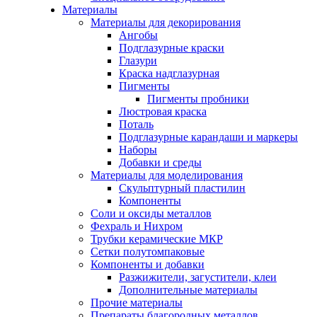
Материалы
Материалы для декорирования
Ангобы
Подглазурные краски
Глазури
Краска надглазурная
Пигменты
Пигменты пробники
Люстровая краска
Поталь
Подглазурные карандаши и маркеры
Наборы
Добавки и среды
Материалы для моделирования
Скульптурный пластилин
Компоненты
Соли и оксиды металлов
Фехраль и Нихром
Трубки керамические МКР
Сетки полутомпаковые
Компоненты и добавки
Разжижители, загустители, клеи
Дополнительные материалы
Прочие материалы
Препараты благородных металлов