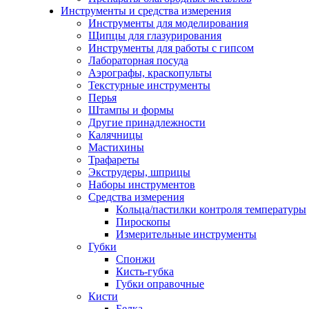
Инструменты и средства измерения
Инструменты для моделирования
Щипцы для глазурирования
Инструменты для работы с гипсом
Лабораторная посуда
Аэрографы, краскопульты
Текстурные инструменты
Перья
Штампы и формы
Другие принадлежности
Калячницы
Мастихины
Трафареты
Экструдеры, шприцы
Наборы инструментов
Средства измерения
Кольца/пастилки контроля температуры
Пироскопы
Измерительные инструменты
Губки
Спонжи
Кисть-губка
Губки оправочные
Кисти
Белка