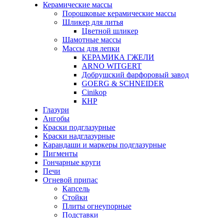
Керамические массы
Порошковые керамические массы
Шликер для литья
Цветной шликер
Шамотные массы
Массы для лепки
КЕРАМИКА ГЖЕЛИ
ARNO WITGERT
Добрушский фарфоровый завод
GOERG & SCHNEIDER
Cinikop
КНР
Глазури
Ангобы
Краски подглазурные
Краски надглазурные
Карандаши и маркеры подглазурные
Пигменты
Гончарные круги
Печи
Огневой припас
Капсель
Стойки
Плиты огнеупорные
Подставки