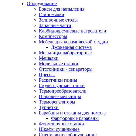
Оборудование
Боксы для напыления
Глиномялки
Заливочные столы
Запасные части
Карбидокремневые нагреватели
Компрессоры
Мебель для керамической студии
Джокерная система
Мельницы лабораторные
Мешалки
Модельные станки
Отстойники - сепараторы
Прессы
Раскатчики глины
Скульптурные станки
Термопреобразователи
Шаровые мельницы
Терморегуляторы
Турнетки
Барабаны и стаканы для помола
Фарфоровые барабаны
Формовочные станки
Шкафы сушильные
Специальное оборудование