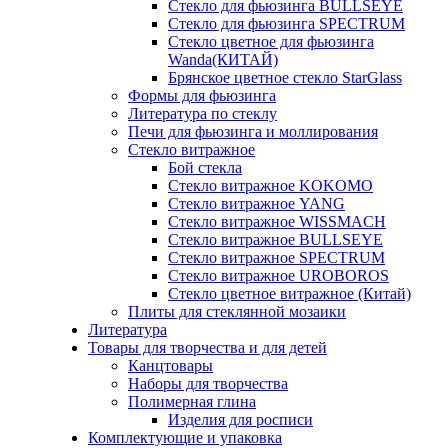
Стекло для фьюзинга BULLSEYE
Стекло для фьюзинга SPECTRUM
Стекло цветное для фьюзинга
Wanda(КИТАЙ)
Брянское цветное стекло StarGlass
Формы для фьюзинга
Литература по стеклу
Печи для фьюзинга и моллирования
Стекло витражное
Бой стекла
Стекло витражное KOKOMO
Стекло витражное YANG
Стекло витражное WISSMACH
Стекло витражное BULLSEYE
Стекло витражное SPECTRUM
Стекло витражное UROBOROS
Стекло цветное витражное (Китай)
Плиты для стеклянной мозаики
Литература
Товары для творчества и для детей
Канцтовары
Наборы для творчества
Полимерная глина
Изделия для росписи
Комплектующие и упаковка