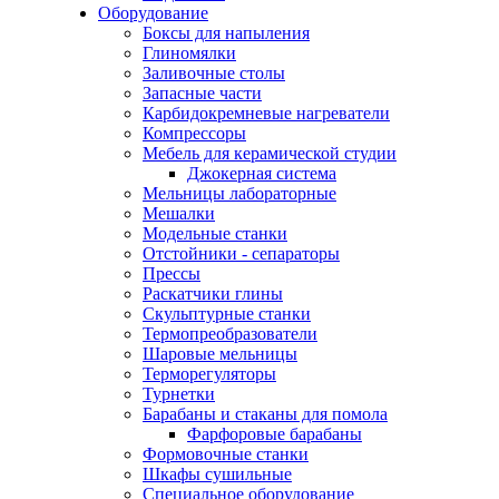
Оборудование
Боксы для напыления
Глиномялки
Заливочные столы
Запасные части
Карбидокремневые нагреватели
Компрессоры
Мебель для керамической студии
Джокерная система
Мельницы лабораторные
Мешалки
Модельные станки
Отстойники - сепараторы
Прессы
Раскатчики глины
Скульптурные станки
Термопреобразователи
Шаровые мельницы
Терморегуляторы
Турнетки
Барабаны и стаканы для помола
Фарфоровые барабаны
Формовочные станки
Шкафы сушильные
Специальное оборудование