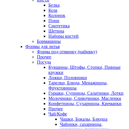
Белка
Коза
Колонок
Пони
Синтетика
Щетина
Наборы кистей
Бормашины
Формы для литья
Форма под отминку (набивку)
Прочее
Посуда
Кувшины, Штофы, Стопки, Пивные
кружки
Ложки, Половники
Тарелки, Блюда, Менажницы,
Фруктовницы
Горшки, Супницы, Салатники, Лотки
Молочники, Сливочники, Масленки
Конфетницы, Сухарницы, Креманки
Прочее
Чай/Кофе
Чашки, Бокалы, Блюдца
Чайники, сахарницы,