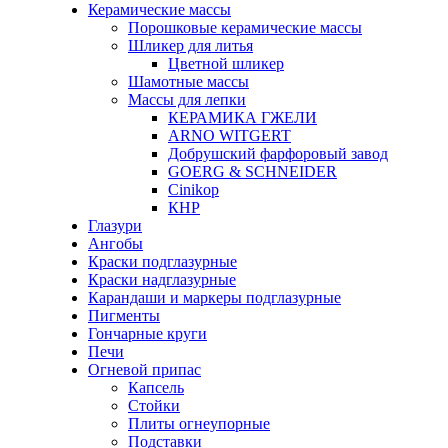
Керамические массы
Порошковые керамические массы
Шликер для литья
Цветной шликер
Шамотные массы
Массы для лепки
КЕРАМИКА ГЖЕЛИ
ARNO WITGERT
Добрушский фарфоровый завод
GOERG & SCHNEIDER
Cinikop
КНР
Глазури
Ангобы
Краски подглазурные
Краски надглазурные
Карандаши и маркеры подглазурные
Пигменты
Гончарные круги
Печи
Огневой припас
Капсель
Стойки
Плиты огнеупорные
Подставки