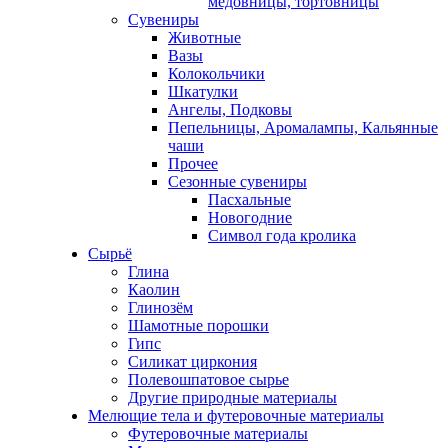
медовницы, тортовницы
Сувениры
Животные
Вазы
Колокольчики
Шкатулки
Ангелы, Подковы
Пепельницы, Аромалампы, Кальянные
чаши
Прочее
Сезонные сувениры
Пасхальные
Новогодние
Символ года кролика
Сырьё
Глина
Каолин
Глинозём
Шамотные порошки
Гипс
Силикат циркония
Полевошпатовое сырье
Другие природные материалы
Мелющие тела и футеровочные материалы
Футеровочные материалы