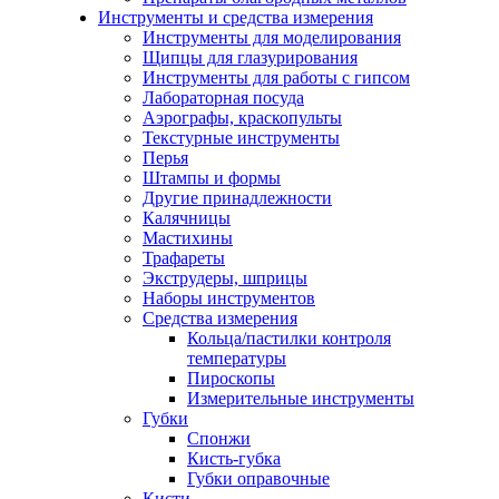
Инструменты и средства измерения
Инструменты для моделирования
Щипцы для глазурирования
Инструменты для работы с гипсом
Лабораторная посуда
Аэрографы, краскопульты
Текстурные инструменты
Перья
Штампы и формы
Другие принадлежности
Калячницы
Мастихины
Трафареты
Экструдеры, шприцы
Наборы инструментов
Средства измерения
Кольца/пастилки контроля
температуры
Пироскопы
Измерительные инструменты
Губки
Спонжи
Кисть-губка
Губки оправочные
Кисти