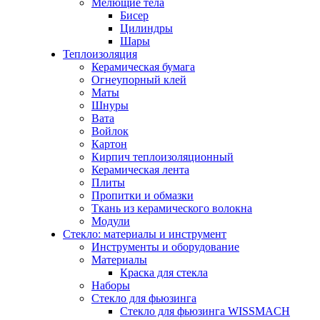
Мелющие тела
Бисер
Цилиндры
Шары
Теплоизоляция
Керамическая бумага
Огнеупорный клей
Маты
Шнуры
Вата
Войлок
Картон
Кирпич теплоизоляционный
Керамическая лента
Плиты
Пропитки и обмазки
Ткань из керамического волокна
Модули
Стекло: материалы и инструмент
Инструменты и оборудование
Материалы
Краска для стекла
Наборы
Стекло для фьюзинга
Стекло для фьюзинга WISSMACH