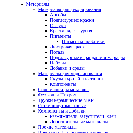
Материалы
Материалы для декорирования
Ангобы
Подглазурные краски
Глазури
Краска надглазурная
Пигменты
Пигменты пробники
Люстровая краска
Поталь
Подглазурные карандаши и маркеры
Наборы
Добавки и среды
Материалы для моделирования
Скульптурный пластилин
Компоненты
Соли и оксиды металлов
Фехраль и Нихром
Трубки керамические МКР
Сетки полутомпаковые
Компоненты и добавки
Разжижители, загустители, клеи
Дополнительные материалы
Прочие материалы
Препараты благородных металлов