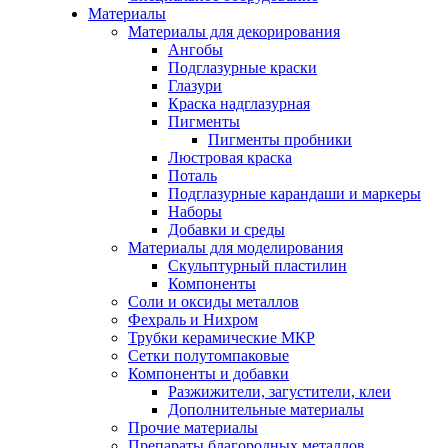
Материалы
Материалы для декорирования
Ангобы
Подглазурные краски
Глазури
Краска надглазурная
Пигменты
Пигменты пробники
Люстровая краска
Поталь
Подглазурные карандаши и маркеры
Наборы
Добавки и среды
Материалы для моделирования
Скульптурный пластилин
Компоненты
Соли и оксиды металлов
Фехраль и Нихром
Трубки керамические МКР
Сетки полутомпаковые
Компоненты и добавки
Разжижители, загустители, клеи
Дополнительные материалы
Прочие материалы
Препараты благородных металлов