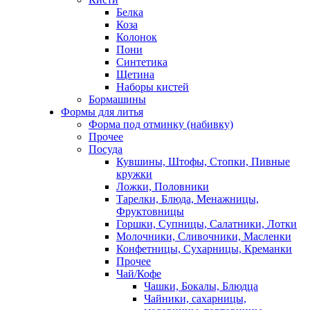
Белка
Коза
Колонок
Пони
Синтетика
Щетина
Наборы кистей
Бормашины
Формы для литья
Форма под отминку (набивку)
Прочее
Посуда
Кувшины, Штофы, Стопки, Пивные
кружки
Ложки, Половники
Тарелки, Блюда, Менажницы,
Фруктовницы
Горшки, Супницы, Салатники, Лотки
Молочники, Сливочники, Масленки
Конфетницы, Сухарницы, Креманки
Прочее
Чай/Кофе
Чашки, Бокалы, Блюдца
Чайники, сахарницы,