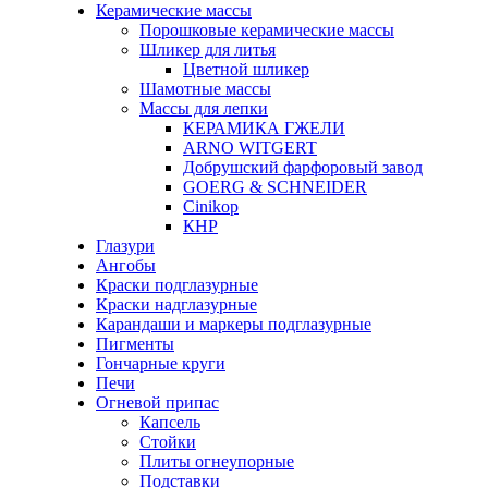
Керамические массы
Порошковые керамические массы
Шликер для литья
Цветной шликер
Шамотные массы
Массы для лепки
КЕРАМИКА ГЖЕЛИ
ARNO WITGERT
Добрушский фарфоровый завод
GOERG & SCHNEIDER
Cinikop
КНР
Глазури
Ангобы
Краски подглазурные
Краски надглазурные
Карандаши и маркеры подглазурные
Пигменты
Гончарные круги
Печи
Огневой припас
Капсель
Стойки
Плиты огнеупорные
Подставки