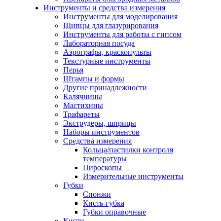
Инструменты и средства измерения
Инструменты для моделирования
Щипцы для глазурирования
Инструменты для работы с гипсом
Лабораторная посуда
Аэрографы, краскопульты
Текстурные инструменты
Перья
Штампы и формы
Другие принадлежности
Калячницы
Мастихины
Трафареты
Экструдеры, шприцы
Наборы инструментов
Средства измерения
Кольца/пастилки контроля
температуры
Пироскопы
Измерительные инструменты
Губки
Спонжи
Кисть-губка
Губки оправочные
Кисти