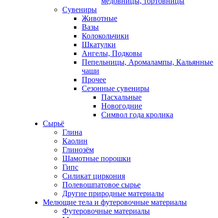
медовницы, тортовницы
Сувениры
Животные
Вазы
Колокольчики
Шкатулки
Ангелы, Подковы
Пепельницы, Аромалампы, Кальянные
чаши
Прочее
Сезонные сувениры
Пасхальные
Новогодние
Символ года кролика
Сырьё
Глина
Каолин
Глинозём
Шамотные порошки
Гипс
Силикат циркония
Полевошпатовое сырье
Другие природные материалы
Мелющие тела и футеровочные материалы
Футеровочные материалы