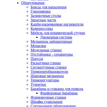
Оборудование
Боксы для напыления
Глиномялки
Заливочные столы
Запасные части
Карбидокремневые нагреватели
Компрессоры
Мебель для керамической студии
Джокерная система
Мельницы лабораторные
Мешалки
Модельные станки
Отстойники - сепараторы
Прессы
Раскатчики глины
Скульптурные станки
Термопреобразователи
Шаровые мельницы
Терморегуляторы
Турнетки
Барабаны и стаканы для помола
Фарфоровые барабаны
Формовочные станки
Шкафы сушильные
Специальное оборудование