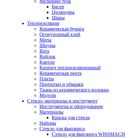
Мелющие тела
Бисер
Цилиндры
Шары
Теплоизоляция
Керамическая бумага
Огнеупорный клей
Маты
Шнуры
Вата
Войлок
Картон
Кирпич теплоизоляционный
Керамическая лента
Плиты
Пропитки и обмазки
Ткань из керамического волокна
Модули
Стекло: материалы и инструмент
Инструменты и оборудование
Материалы
Краска для стекла
Наборы
Стекло для фьюзинга
Стекло для фьюзинга WISSMACH