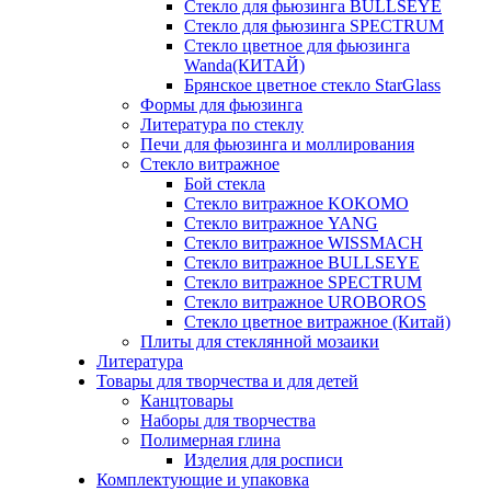
Стекло для фьюзинга BULLSEYE
Стекло для фьюзинга SPECTRUM
Стекло цветное для фьюзинга
Wanda(КИТАЙ)
Брянское цветное стекло StarGlass
Формы для фьюзинга
Литература по стеклу
Печи для фьюзинга и моллирования
Стекло витражное
Бой стекла
Стекло витражное KOKOMO
Стекло витражное YANG
Стекло витражное WISSMACH
Стекло витражное BULLSEYE
Стекло витражное SPECTRUM
Стекло витражное UROBOROS
Стекло цветное витражное (Китай)
Плиты для стеклянной мозаики
Литература
Товары для творчества и для детей
Канцтовары
Наборы для творчества
Полимерная глина
Изделия для росписи
Комплектующие и упаковка