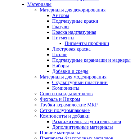
Материалы
Материалы для декорирования
Ангобы
Подглазурные краски
Глазури
Краска надглазурная
Пигменты
Пигменты пробники
Люстровая краска
Поталь
Подглазурные карандаши и маркеры
Наборы
Добавки и среды
Материалы для моделирования
Скульптурный пластилин
Компоненты
Соли и оксиды металлов
Фехраль и Нихром
Трубки керамические МКР
Сетки полутомпаковые
Компоненты и добавки
Разжижители, загустители, клеи
Дополнительные материалы
Прочие материалы
Препараты благородных металлов