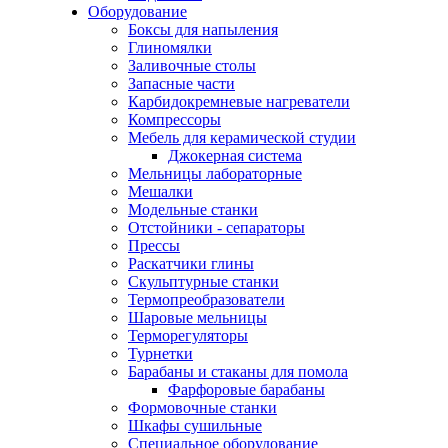
Оборудование
Боксы для напыления
Глиномялки
Заливочные столы
Запасные части
Карбидокремневые нагреватели
Компрессоры
Мебель для керамической студии
Джокерная система
Мельницы лабораторные
Мешалки
Модельные станки
Отстойники - сепараторы
Прессы
Раскатчики глины
Скульптурные станки
Термопреобразователи
Шаровые мельницы
Терморегуляторы
Турнетки
Барабаны и стаканы для помола
Фарфоровые барабаны
Формовочные станки
Шкафы сушильные
Специальное оборудование