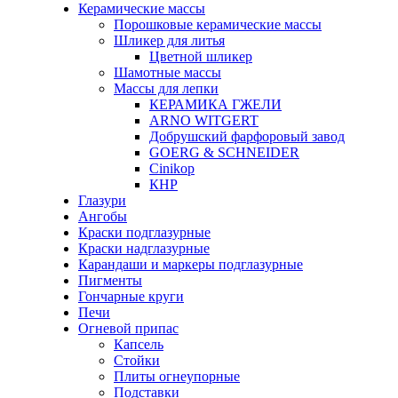
Керамические массы
Порошковые керамические массы
Шликер для литья
Цветной шликер
Шамотные массы
Массы для лепки
КЕРАМИКА ГЖЕЛИ
ARNO WITGERT
Добрушский фарфоровый завод
GOERG & SCHNEIDER
Cinikop
КНР
Глазури
Ангобы
Краски подглазурные
Краски надглазурные
Карандаши и маркеры подглазурные
Пигменты
Гончарные круги
Печи
Огневой припас
Капсель
Стойки
Плиты огнеупорные
Подставки