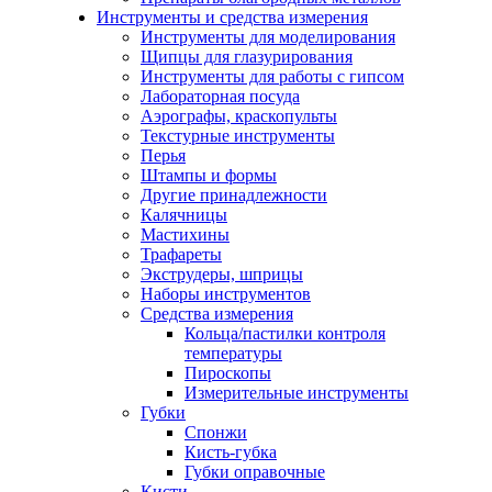
Инструменты и средства измерения
Инструменты для моделирования
Щипцы для глазурирования
Инструменты для работы с гипсом
Лабораторная посуда
Аэрографы, краскопульты
Текстурные инструменты
Перья
Штампы и формы
Другие принадлежности
Калячницы
Мастихины
Трафареты
Экструдеры, шприцы
Наборы инструментов
Средства измерения
Кольца/пастилки контроля
температуры
Пироскопы
Измерительные инструменты
Губки
Спонжи
Кисть-губка
Губки оправочные
Кисти