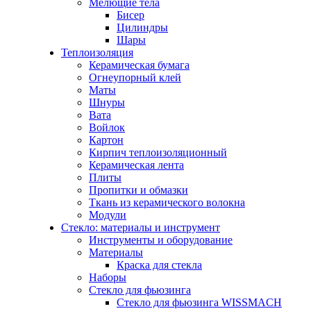
Мелющие тела
Бисер
Цилиндры
Шары
Теплоизоляция
Керамическая бумага
Огнеупорный клей
Маты
Шнуры
Вата
Войлок
Картон
Кирпич теплоизоляционный
Керамическая лента
Плиты
Пропитки и обмазки
Ткань из керамического волокна
Модули
Стекло: материалы и инструмент
Инструменты и оборудование
Материалы
Краска для стекла
Наборы
Стекло для фьюзинга
Стекло для фьюзинга WISSMACH