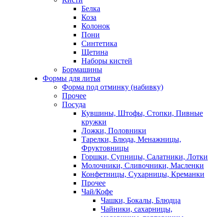
Белка
Коза
Колонок
Пони
Синтетика
Щетина
Наборы кистей
Бормашины
Формы для литья
Форма под отминку (набивку)
Прочее
Посуда
Кувшины, Штофы, Стопки, Пивные
кружки
Ложки, Половники
Тарелки, Блюда, Менажницы,
Фруктовницы
Горшки, Супницы, Салатники, Лотки
Молочники, Сливочники, Масленки
Конфетницы, Сухарницы, Креманки
Прочее
Чай/Кофе
Чашки, Бокалы, Блюдца
Чайники, сахарницы,