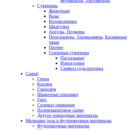
медовницы, тортовницы
Сувениры
Животные
Вазы
Колокольчики
Шкатулки
Ангелы, Подковы
Пепельницы, Аромалампы, Кальянные
чаши
Прочее
Сезонные сувениры
Пасхальные
Новогодние
Символ года кролика
Сырьё
Глина
Каолин
Глинозём
Шамотные порошки
Гипс
Силикат циркония
Полевошпатовое сырье
Другие природные материалы
Мелющие тела и футеровочные материалы
Футеровочные материалы