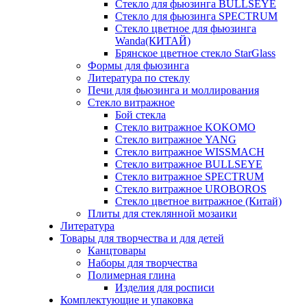
Стекло для фьюзинга BULLSEYE
Стекло для фьюзинга SPECTRUM
Стекло цветное для фьюзинга
Wanda(КИТАЙ)
Брянское цветное стекло StarGlass
Формы для фьюзинга
Литература по стеклу
Печи для фьюзинга и моллирования
Стекло витражное
Бой стекла
Стекло витражное KOKOMO
Стекло витражное YANG
Стекло витражное WISSMACH
Стекло витражное BULLSEYE
Стекло витражное SPECTRUM
Стекло витражное UROBOROS
Стекло цветное витражное (Китай)
Плиты для стеклянной мозаики
Литература
Товары для творчества и для детей
Канцтовары
Наборы для творчества
Полимерная глина
Изделия для росписи
Комплектующие и упаковка