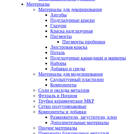
Материалы
Материалы для декорирования
Ангобы
Подглазурные краски
Глазури
Краска надглазурная
Пигменты
Пигменты пробники
Люстровая краска
Поталь
Подглазурные карандаши и маркеры
Наборы
Добавки и среды
Материалы для моделирования
Скульптурный пластилин
Компоненты
Соли и оксиды металлов
Фехраль и Нихром
Трубки керамические МКР
Сетки полутомпаковые
Компоненты и добавки
Разжижители, загустители, клеи
Дополнительные материалы
Прочие материалы
Препараты благородных металлов