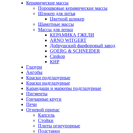
Керамические массы
Порошковые керамические массы
Шликер для литья
Цветной шликер
Шамотные массы
Массы для лепки
КЕРАМИКА ГЖЕЛИ
ARNO WITGERT
Добрушский фарфоровый завод
GOERG & SCHNEIDER
Cinikop
КНР
Глазури
Ангобы
Краски подглазурные
Краски надглазурные
Карандаши и маркеры подглазурные
Пигменты
Гончарные круги
Печи
Огневой припас
Капсель
Стойки
Плиты огнеупорные
Подставки