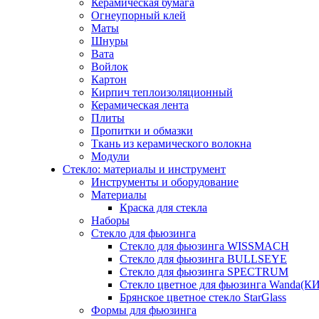
Керамическая бумага
Огнеупорный клей
Маты
Шнуры
Вата
Войлок
Картон
Кирпич теплоизоляционный
Керамическая лента
Плиты
Пропитки и обмазки
Ткань из керамического волокна
Модули
Стекло: материалы и инструмент
Инструменты и оборудование
Материалы
Краска для стекла
Наборы
Стекло для фьюзинга
Стекло для фьюзинга WISSMACH
Стекло для фьюзинга BULLSEYE
Стекло для фьюзинга SPECTRUM
Стекло цветное для фьюзинга Wanda(К
Брянское цветное стекло StarGlass
Формы для фьюзинга