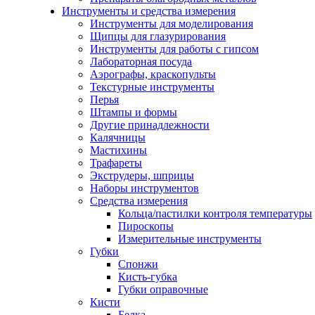
Инструменты и средства измерения
Инструменты для моделирования
Щипцы для глазурирования
Инструменты для работы с гипсом
Лабораторная посуда
Аэрографы, краскопульты
Текстурные инструменты
Перья
Штампы и формы
Другие принадлежности
Калячницы
Мастихины
Трафареты
Экструдеры, шприцы
Наборы инструментов
Средства измерения
Кольца/пастилки контроля температуры
Пироскопы
Измерительные инструменты
Губки
Спонжи
Кисть-губка
Губки оправочные
Кисти
Белка