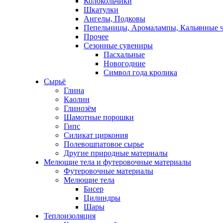
Колокольчики
Шкатулки
Ангелы, Подковы
Пепельницы, Аромалампы, Кальянные 
Прочее
Сезонные сувениры
Пасхальные
Новогодние
Символ года кролика
Сырьё
Глина
Каолин
Глинозём
Шамотные порошки
Гипс
Силикат циркония
Полевошпатовое сырье
Другие природные материалы
Мелющие тела и футеровочные материалы
Футеровочные материалы
Мелющие тела
Бисер
Цилиндры
Шары
Теплоизоляция