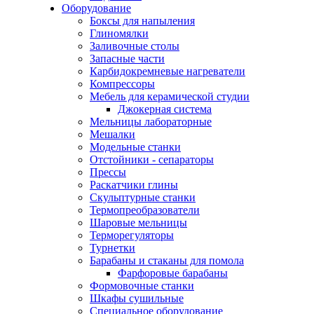
Оборудование
Боксы для напыления
Глиномялки
Заливочные столы
Запасные части
Карбидокремневые нагреватели
Компрессоры
Мебель для керамической студии
Джокерная система
Мельницы лабораторные
Мешалки
Модельные станки
Отстойники - сепараторы
Прессы
Раскатчики глины
Скульптурные станки
Термопреобразователи
Шаровые мельницы
Терморегуляторы
Турнетки
Барабаны и стаканы для помола
Фарфоровые барабаны
Формовочные станки
Шкафы сушильные
Специальное оборудование