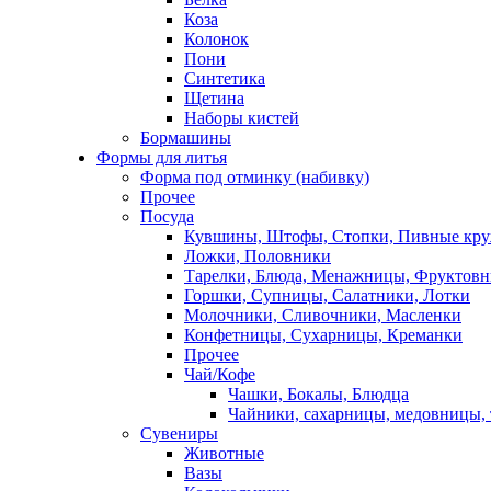
Коза
Колонок
Пони
Синтетика
Щетина
Наборы кистей
Бормашины
Формы для литья
Форма под отминку (набивку)
Прочее
Посуда
Кувшины, Штофы, Стопки, Пивные кр
Ложки, Половники
Тарелки, Блюда, Менажницы, Фруктов
Горшки, Супницы, Салатники, Лотки
Молочники, Сливочники, Масленки
Конфетницы, Сухарницы, Креманки
Прочее
Чай/Кофе
Чашки, Бокалы, Блюдца
Чайники, сахарницы, медовницы,
Сувениры
Животные
Вазы