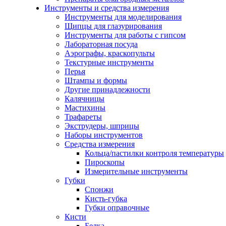
Инструменты и средства измерения
Инструменты для моделирования
Щипцы для глазурирования
Инструменты для работы с гипсом
Лабораторная посуда
Аэрографы, краскопульты
Текстурные инструменты
Перья
Штампы и формы
Другие принадлежности
Калячницы
Мастихины
Трафареты
Экструдеры, шприцы
Наборы инструментов
Средства измерения
Кольца/пастилки контроля температуры
Пироскопы
Измерительные инструменты
Губки
Спонжи
Кисть-губка
Губки оправочные
Кисти
Белка