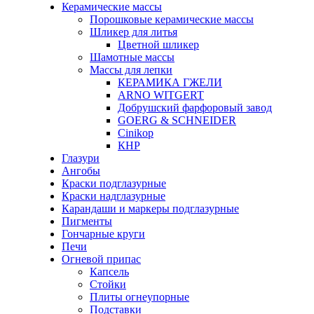
Керамические массы
Порошковые керамические массы
Шликер для литья
Цветной шликер
Шамотные массы
Массы для лепки
КЕРАМИКА ГЖЕЛИ
ARNO WITGERT
Добрушский фарфоровый завод
GOERG & SCHNEIDER
Cinikop
КНР
Глазури
Ангобы
Краски подглазурные
Краски надглазурные
Карандаши и маркеры подглазурные
Пигменты
Гончарные круги
Печи
Огневой припас
Капсель
Стойки
Плиты огнеупорные
Подставки