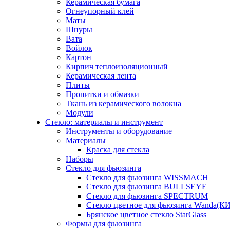
Керамическая бумага
Огнеупорный клей
Маты
Шнуры
Вата
Войлок
Картон
Кирпич теплоизоляционный
Керамическая лента
Плиты
Пропитки и обмазки
Ткань из керамического волокна
Модули
Стекло: материалы и инструмент
Инструменты и оборудование
Материалы
Краска для стекла
Наборы
Стекло для фьюзинга
Стекло для фьюзинга WISSMACH
Стекло для фьюзинга BULLSEYE
Стекло для фьюзинга SPECTRUM
Стекло цветное для фьюзинга Wanda(К
Брянское цветное стекло StarGlass
Формы для фьюзинга