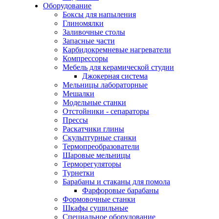
Оборудование
Боксы для напыления
Глиномялки
Заливочные столы
Запасные части
Карбидокремневые нагреватели
Компрессоры
Мебель для керамической студии
Джокерная система
Мельницы лабораторные
Мешалки
Модельные станки
Отстойники - сепараторы
Прессы
Раскатчики глины
Скульптурные станки
Термопреобразователи
Шаровые мельницы
Терморегуляторы
Турнетки
Барабаны и стаканы для помола
Фарфоровые барабаны
Формовочные станки
Шкафы сушильные
Специальное оборудование