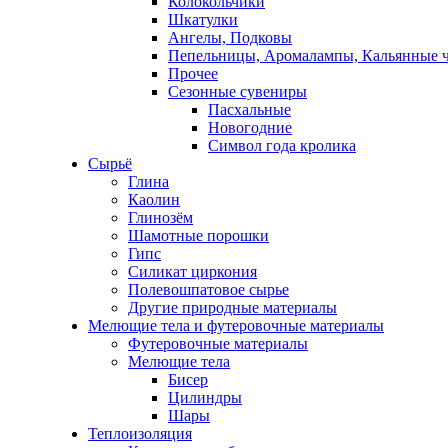
Колокольчики
Шкатулки
Ангелы, Подковы
Пепельницы, Аромалампы, Кальянные 
Прочее
Сезонные сувениры
Пасхальные
Новогодние
Символ года кролика
Сырьё
Глина
Каолин
Глинозём
Шамотные порошки
Гипс
Силикат циркония
Полевошпатовое сырье
Другие природные материалы
Мелющие тела и футеровочные материалы
Футеровочные материалы
Мелющие тела
Бисер
Цилиндры
Шары
Теплоизоляция