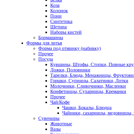
Коза
Колонок
Пони
Синтетика
Щетина
Наборы кистей
Бормашины
Формы для литья
Форма под отминку (набивку)
Прочее
Посуда
Кувшины, Штофы, Стопки, Пивные кр
Ложки, Половники
Тарелки, Блюда, Менажницы, Фруктов
Горшки, Супницы, Салатники, Лотки
Молочники, Сливочники, Масленки
Конфетницы, Сухарницы, Креманки
Прочее
Чай/Кофе
Чашки, Бокалы, Блюдца
Чайники, сахарницы, медовницы,
Сувениры
Животные
Вазы