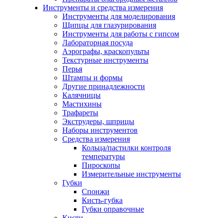
Инструменты и средства измерения
Инструменты для моделирования
Щипцы для глазурирования
Инструменты для работы с гипсом
Лабораторная посуда
Аэрографы, краскопульты
Текстурные инструменты
Перья
Штампы и формы
Другие принадлежности
Калячницы
Мастихины
Трафареты
Экструдеры, шприцы
Наборы инструментов
Средства измерения
Кольца/пастилки контроля
температуры
Пироскопы
Измерительные инструменты
Губки
Спонжи
Кисть-губка
Губки оправочные
Кисти