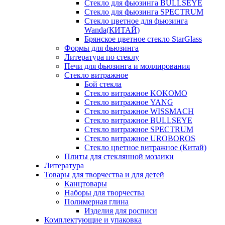
Стекло для фьюзинга BULLSEYE
Стекло для фьюзинга SPECTRUM
Стекло цветное для фьюзинга
Wanda(КИТАЙ)
Брянское цветное стекло StarGlass
Формы для фьюзинга
Литература по стеклу
Печи для фьюзинга и моллирования
Стекло витражное
Бой стекла
Стекло витражное KOKOMO
Стекло витражное YANG
Стекло витражное WISSMACH
Стекло витражное BULLSEYE
Стекло витражное SPECTRUM
Стекло витражное UROBOROS
Стекло цветное витражное (Китай)
Плиты для стеклянной мозаики
Литература
Товары для творчества и для детей
Канцтовары
Наборы для творчества
Полимерная глина
Изделия для росписи
Комплектующие и упаковка