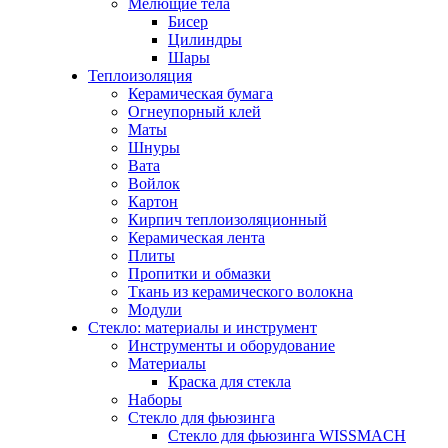
Мелющие тела
Бисер
Цилиндры
Шары
Теплоизоляция
Керамическая бумага
Огнеупорный клей
Маты
Шнуры
Вата
Войлок
Картон
Кирпич теплоизоляционный
Керамическая лента
Плиты
Пропитки и обмазки
Ткань из керамического волокна
Модули
Стекло: материалы и инструмент
Инструменты и оборудование
Материалы
Краска для стекла
Наборы
Стекло для фьюзинга
Стекло для фьюзинга WISSMACH