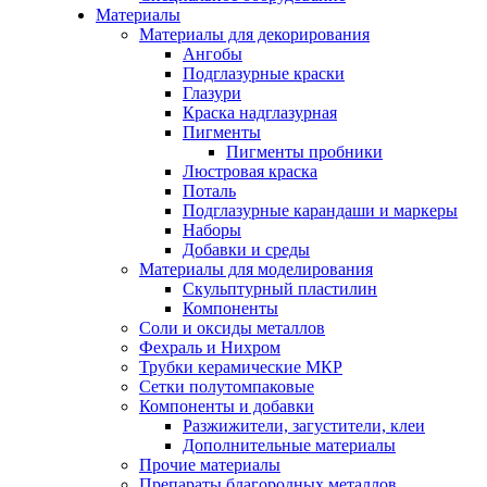
Материалы
Материалы для декорирования
Ангобы
Подглазурные краски
Глазури
Краска надглазурная
Пигменты
Пигменты пробники
Люстровая краска
Поталь
Подглазурные карандаши и маркеры
Наборы
Добавки и среды
Материалы для моделирования
Скульптурный пластилин
Компоненты
Соли и оксиды металлов
Фехраль и Нихром
Трубки керамические МКР
Сетки полутомпаковые
Компоненты и добавки
Разжижители, загустители, клеи
Дополнительные материалы
Прочие материалы
Препараты благородных металлов