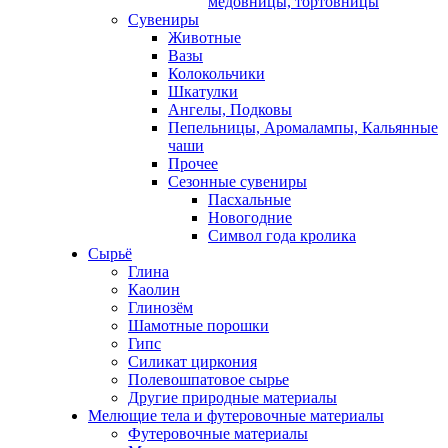
медовницы, тортовницы
Сувениры
Животные
Вазы
Колокольчики
Шкатулки
Ангелы, Подковы
Пепельницы, Аромалампы, Кальянные
чаши
Прочее
Сезонные сувениры
Пасхальные
Новогодние
Символ года кролика
Сырьё
Глина
Каолин
Глинозём
Шамотные порошки
Гипс
Силикат циркония
Полевошпатовое сырье
Другие природные материалы
Мелющие тела и футеровочные материалы
Футеровочные материалы