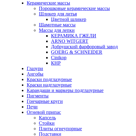
Керамические массы
Порошковые керамические массы
Шликер для литья
Цветной шликер
Шамотные массы
Массы для лепки
КЕРАМИКА ГЖЕЛИ
ARNO WITGERT
Добрушский фарфоровый завод
GOERG & SCHNEIDER
Cinikop
КНР
Глазури
Ангобы
Краски подглазурные
Краски надглазурные
Карандаши и маркеры подглазурные
Пигменты
Гончарные круги
Печи
Огневой припас
Капсель
Стойки
Плиты огнеупорные
Подставки