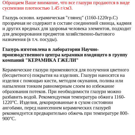
Обращаем Ваше внимание, что все глазури продаются в виде
суспензии плотностью 1.45 г/см3.
Глазурь основн. керамическая "глянец" (1160-1220гр.С)
прозрачная
не содержит в составе соединений свинца, кадмия
и других вредных для здоровья человека элементов,
подходит
для декорирования предметов хозяйственно-бытового
назначения (в т.ч. посуды)
.
Глазурь изготовлена в лаборатории Научно-
производственного центра керамики входящего в группу
компаний "КЕРАМИКА ГЖЕЛИ"
Керамические глазури применяются для получения цветного
(бесцветного) покрытия на изделиях. Глазури наносятся на
изделия с помощью кисти, методом окунания, полива или
напыления тонким равномерным слоем во избежание
образования потеков. При необходимости глазури можно
разбавить водой. Рекомендуемая температура обжига 1160-
1220°С. Изделия, декорированные в сухом состоянии
ангобами, перед нанесением керамических глазурей
рекомендуется предварительно обжечь при температуре 800-
900°С
.