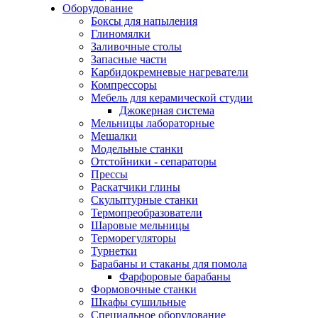
Оборудование
Боксы для напыления
Глиномялки
Заливочные столы
Запасные части
Карбидокремневые нагреватели
Компрессоры
Мебель для керамической студии
Джокерная система
Мельницы лабораторные
Мешалки
Модельные станки
Отстойники - сепараторы
Прессы
Раскатчики глины
Скульптурные станки
Термопреобразователи
Шаровые мельницы
Терморегуляторы
Турнетки
Барабаны и стаканы для помола
Фарфоровые барабаны
Формовочные станки
Шкафы сушильные
Специальное оборудование