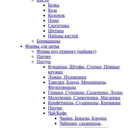
Белка
Коза
Колонок
Пони
Синтетика
Щетина
Наборы кистей
Бормашины
Формы для литья
Форма под отминку (набивку)
Прочее
Посуда
Кувшины, Штофы, Стопки, Пивные
кружки
Ложки, Половники
Тарелки, Блюда, Менажницы,
Фруктовницы
Горшки, Супницы, Салатники, Лотки
Молочники, Сливочники, Масленки
Конфетницы, Сухарницы, Креманки
Прочее
Чай/Кофе
Чашки, Бокалы, Блюдца
Чайники, сахарницы,