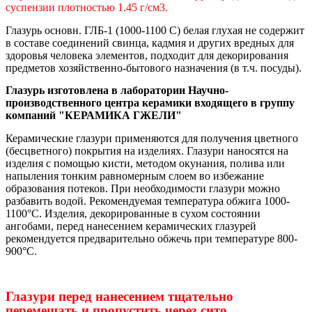
суспензии плотностью 1.45 г/см3.
Глазурь основн. ГЛБ-1 (1000-1100 С) белая глухая
не содержит
в составе соединений свинца, кадмия и других вредных для
здоровья человека элементов,
подходит для декорирования
предметов хозяйственно-бытового назначения (в т.ч. посуды)
.
Глазурь изготовлена в лаборатории Научно-
производственного центра керамики входящего в группу
компаний "КЕРАМИКА ГЖЕЛИ"
Керамические глазури применяются для получения цветного
(бесцветного) покрытия на изделиях. Глазури наносятся на
изделия с помощью кисти, методом окунания, полива или
напыления тонким равномерным слоем во избежание
образования потеков. При необходимости глазури можно
разбавить водой. Рекомендуемая температура обжига 1000-
1100°С. Изделия, декорированные в сухом состоянии
ангобами, перед нанесением керамических глазурей
рекомендуется предварительно обжечь при температуре 800-
900°С
.
Глазури перед нанесением тщательно
перемешать и пропустить через сито.