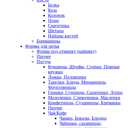
Белка
Коза
Колонок
Пони
Синтетика
Щетина
Наборы кистей
Бормашины
Формы для литья
Форма под отминку (набивку)
Прочее
Посуда
Кувшины, Штофы, Стопки, Пивные
кружки
Ложки, Половники
Тарелки, Блюда, Менажницы,
Фруктовницы
Горшки, Супницы, Салатники, Лотки
Молочники, Сливочники, Масленки
Конфетницы, Сухарницы, Креманки
Прочее
Чай/Кофе
Чашки, Бокалы, Блюдца
Чайники, сахарницы,