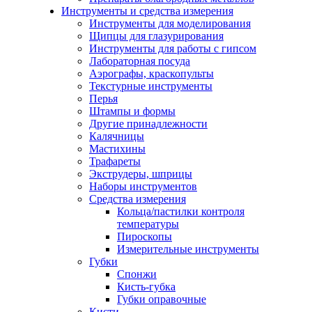
Инструменты и средства измерения
Инструменты для моделирования
Щипцы для глазурирования
Инструменты для работы с гипсом
Лабораторная посуда
Аэрографы, краскопульты
Текстурные инструменты
Перья
Штампы и формы
Другие принадлежности
Калячницы
Мастихины
Трафареты
Экструдеры, шприцы
Наборы инструментов
Средства измерения
Кольца/пастилки контроля
температуры
Пироскопы
Измерительные инструменты
Губки
Спонжи
Кисть-губка
Губки оправочные
Кисти