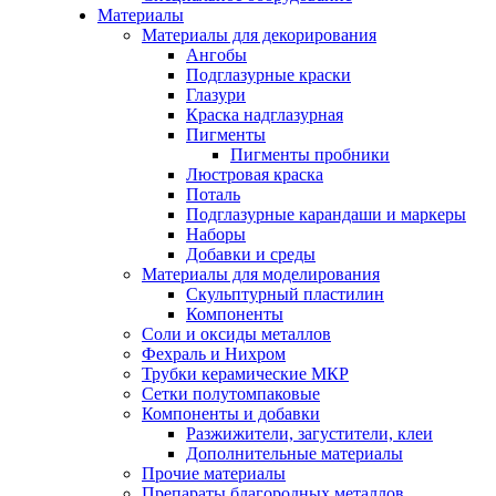
Материалы
Материалы для декорирования
Ангобы
Подглазурные краски
Глазури
Краска надглазурная
Пигменты
Пигменты пробники
Люстровая краска
Поталь
Подглазурные карандаши и маркеры
Наборы
Добавки и среды
Материалы для моделирования
Скульптурный пластилин
Компоненты
Соли и оксиды металлов
Фехраль и Нихром
Трубки керамические МКР
Сетки полутомпаковые
Компоненты и добавки
Разжижители, загустители, клеи
Дополнительные материалы
Прочие материалы
Препараты благородных металлов