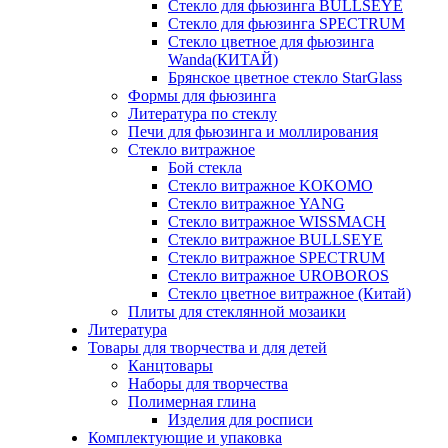
Стекло для фьюзинга BULLSEYE
Стекло для фьюзинга SPECTRUM
Стекло цветное для фьюзинга
Wanda(КИТАЙ)
Брянское цветное стекло StarGlass
Формы для фьюзинга
Литература по стеклу
Печи для фьюзинга и моллирования
Стекло витражное
Бой стекла
Стекло витражное KOKOMO
Стекло витражное YANG
Стекло витражное WISSMACH
Стекло витражное BULLSEYE
Стекло витражное SPECTRUM
Стекло витражное UROBOROS
Стекло цветное витражное (Китай)
Плиты для стеклянной мозаики
Литература
Товары для творчества и для детей
Канцтовары
Наборы для творчества
Полимерная глина
Изделия для росписи
Комплектующие и упаковка