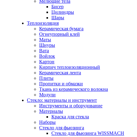
Мелющие тела
Бисер
Цилиндры
Шары
Теплоизоляция
Керамическая бумага
Огнеупорный клей
Маты
Шнуры
Вата
Войлок
Картон
Кирпич теплоизоляционный
Керамическая лента
Плиты
Пропитки и обмазки
Ткань из керамического волокна
Модули
Стекло: материалы и инструмент
Инструменты и оборудование
Материалы
Краска для стекла
Наборы
Стекло для фьюзинга
Стекло для фьюзинга WISSMACH