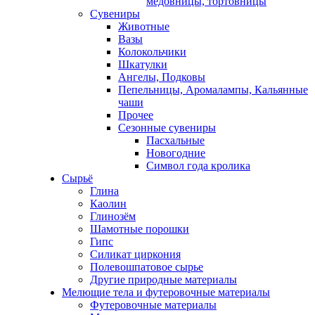
медовницы, тортовницы
Сувениры
Животные
Вазы
Колокольчики
Шкатулки
Ангелы, Подковы
Пепельницы, Аромалампы, Кальянные
чаши
Прочее
Сезонные сувениры
Пасхальные
Новогодние
Символ года кролика
Сырьё
Глина
Каолин
Глинозём
Шамотные порошки
Гипс
Силикат циркония
Полевошпатовое сырье
Другие природные материалы
Мелющие тела и футеровочные материалы
Футеровочные материалы