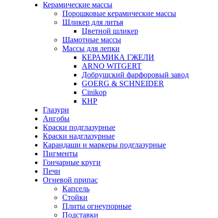
Керамические массы
Порошковые керамические массы
Шликер для литья
Цветной шликер
Шамотные массы
Массы для лепки
КЕРАМИКА ГЖЕЛИ
ARNO WITGERT
Добрушский фарфоровый завод
GOERG & SCHNEIDER
Cinikop
КНР
Глазури
Ангобы
Краски подглазурные
Краски надглазурные
Карандаши и маркеры подглазурные
Пигменты
Гончарные круги
Печи
Огневой припас
Капсель
Стойки
Плиты огнеупорные
Подставки