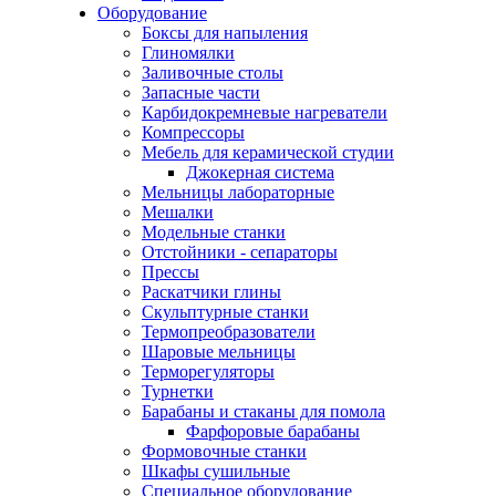
Оборудование
Боксы для напыления
Глиномялки
Заливочные столы
Запасные части
Карбидокремневые нагреватели
Компрессоры
Мебель для керамической студии
Джокерная система
Мельницы лабораторные
Мешалки
Модельные станки
Отстойники - сепараторы
Прессы
Раскатчики глины
Скульптурные станки
Термопреобразователи
Шаровые мельницы
Терморегуляторы
Турнетки
Барабаны и стаканы для помола
Фарфоровые барабаны
Формовочные станки
Шкафы сушильные
Специальное оборудование