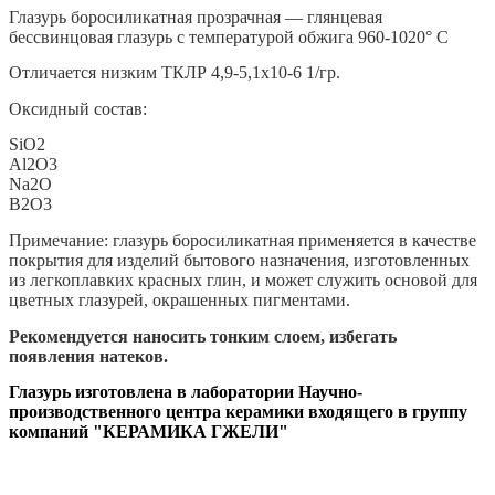
Глазурь боросиликатная прозрачная — глянцевая
бессвинцовая глазурь с температурой обжига 960-1020° С
Отличается низким ТКЛР 4,9-5,1х10-6 1/гр.
Оксидный состав:
SiO
2
Al
2
O
3
Na
2
O
B
2
O
3
Примечание: глазурь боросиликатная применяется в качестве
покрытия для изделий бытового назначения, изготовленных
из легкоплавких красных глин, и может служить основой для
цветных глазурей, окрашенных пигментами.
Рекомендуется наносить тонким слоем, избегать
появления натеков.
Глазурь изготовлена в лаборатории Научно-
производственного центра керамики входящего в группу
компаний "КЕРАМИКА ГЖЕЛИ"