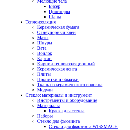
Мелющие тела
Бисер
Цилиндры
Шары
Теплоизоляция
Керамическая бумага
Огнеупорный клей
Маты
Шнуры
Вата
Войлок
Картон
Кирпич теплоизоляционный
Керамическая лента
Плиты
Пропитки и обмазки
Ткань из керамического волокна
Модули
Стекло: материалы и инструмент
Инструменты и оборудование
Материалы
Краска для стекла
Наборы
Стекло для фьюзинга
Стекло для фьюзинга WISSMACH