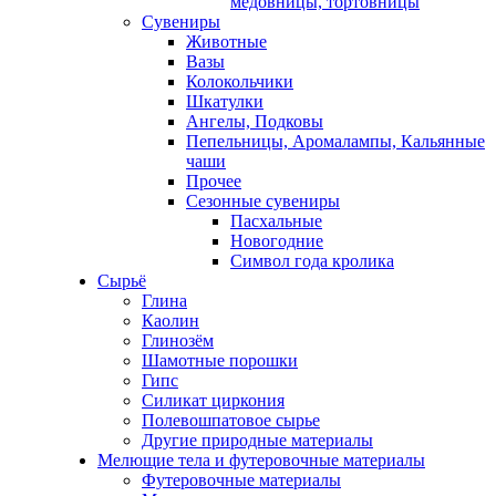
медовницы, тортовницы
Сувениры
Животные
Вазы
Колокольчики
Шкатулки
Ангелы, Подковы
Пепельницы, Аромалампы, Кальянные
чаши
Прочее
Сезонные сувениры
Пасхальные
Новогодние
Символ года кролика
Сырьё
Глина
Каолин
Глинозём
Шамотные порошки
Гипс
Силикат циркония
Полевошпатовое сырье
Другие природные материалы
Мелющие тела и футеровочные материалы
Футеровочные материалы