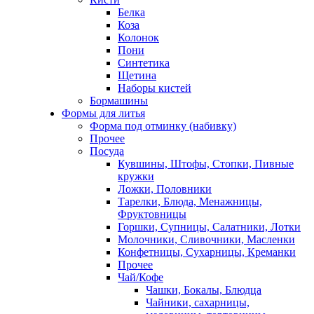
Белка
Коза
Колонок
Пони
Синтетика
Щетина
Наборы кистей
Бормашины
Формы для литья
Форма под отминку (набивку)
Прочее
Посуда
Кувшины, Штофы, Стопки, Пивные
кружки
Ложки, Половники
Тарелки, Блюда, Менажницы,
Фруктовницы
Горшки, Супницы, Салатники, Лотки
Молочники, Сливочники, Масленки
Конфетницы, Сухарницы, Креманки
Прочее
Чай/Кофе
Чашки, Бокалы, Блюдца
Чайники, сахарницы,