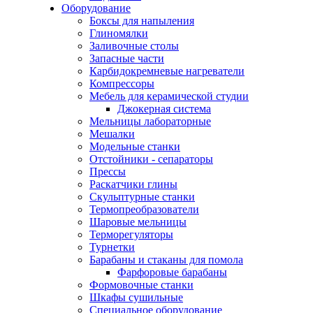
Оборудование
Боксы для напыления
Глиномялки
Заливочные столы
Запасные части
Карбидокремневые нагреватели
Компрессоры
Мебель для керамической студии
Джокерная система
Мельницы лабораторные
Мешалки
Модельные станки
Отстойники - сепараторы
Прессы
Раскатчики глины
Скульптурные станки
Термопреобразователи
Шаровые мельницы
Терморегуляторы
Турнетки
Барабаны и стаканы для помола
Фарфоровые барабаны
Формовочные станки
Шкафы сушильные
Специальное оборудование