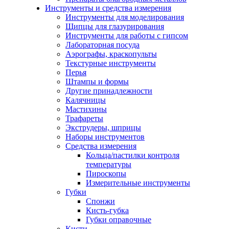
Инструменты и средства измерения
Инструменты для моделирования
Щипцы для глазурирования
Инструменты для работы с гипсом
Лабораторная посуда
Аэрографы, краскопульты
Текстурные инструменты
Перья
Штампы и формы
Другие принадлежности
Калячницы
Мастихины
Трафареты
Экструдеры, шприцы
Наборы инструментов
Средства измерения
Кольца/пастилки контроля
температуры
Пироскопы
Измерительные инструменты
Губки
Спонжи
Кисть-губка
Губки оправочные
Кисти