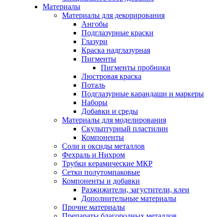
Материалы
Материалы для декорирования
Ангобы
Подглазурные краски
Глазури
Краска надглазурная
Пигменты
Пигменты пробники
Люстровая краска
Поталь
Подглазурные карандаши и маркеры
Наборы
Добавки и среды
Материалы для моделирования
Скульптурный пластилин
Компоненты
Соли и оксиды металлов
Фехраль и Нихром
Трубки керамические МКР
Сетки полутомпаковые
Компоненты и добавки
Разжижители, загустители, клеи
Дополнительные материалы
Прочие материалы
Препараты благородных металлов