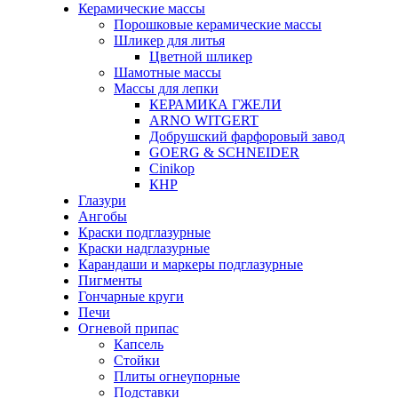
Керамические массы
Порошковые керамические массы
Шликер для литья
Цветной шликер
Шамотные массы
Массы для лепки
КЕРАМИКА ГЖЕЛИ
ARNO WITGERT
Добрушский фарфоровый завод
GOERG & SCHNEIDER
Cinikop
КНР
Глазури
Ангобы
Краски подглазурные
Краски надглазурные
Карандаши и маркеры подглазурные
Пигменты
Гончарные круги
Печи
Огневой припас
Капсель
Стойки
Плиты огнеупорные
Подставки