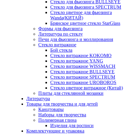
Стекло для фьюзинга BULLSEYE
Стекло для фьюзинга SPECTRUM
Стекло цветное для фьюзинга
Wanda(КИТАЙ)
Брянское цветное стекло StarGlass
Формы для фьюзинга
Литература по стеклу
Печи для фьюзинга и моллирования
Стекло витражное
Бой стекла
Стекло витражное KOKOMO
Стекло витражное YANG
Стекло витражное WISSMACH
Стекло витражное BULLSEYE
Стекло витражное SPECTRUM
Стекло витражное UROBOROS
Стекло цветное витражное (Китай)
Плиты для стеклянной мозаики
Литература
Товары для творчества и для детей
Канцтовары
Наборы для творчества
Полимерная глина
Изделия для росписи
Комплектующие и упаковка