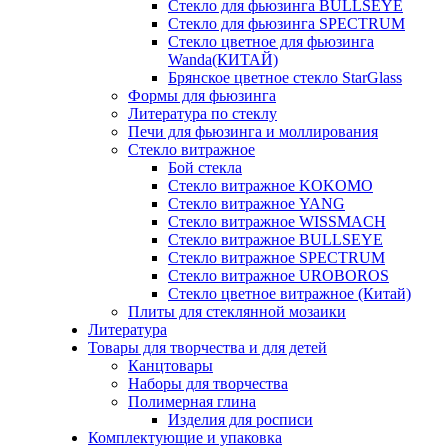
Стекло для фьюзинга BULLSEYE
Стекло для фьюзинга SPECTRUM
Стекло цветное для фьюзинга
Wanda(КИТАЙ)
Брянское цветное стекло StarGlass
Формы для фьюзинга
Литература по стеклу
Печи для фьюзинга и моллирования
Стекло витражное
Бой стекла
Стекло витражное KOKOMO
Стекло витражное YANG
Стекло витражное WISSMACH
Стекло витражное BULLSEYE
Стекло витражное SPECTRUM
Стекло витражное UROBOROS
Стекло цветное витражное (Китай)
Плиты для стеклянной мозаики
Литература
Товары для творчества и для детей
Канцтовары
Наборы для творчества
Полимерная глина
Изделия для росписи
Комплектующие и упаковка