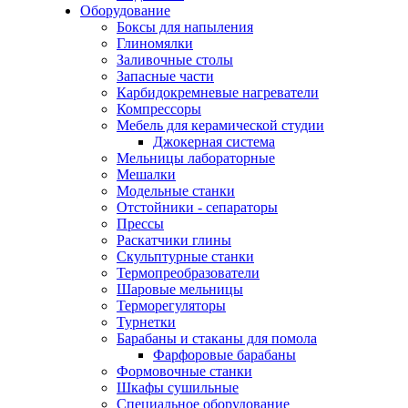
Оборудование
Боксы для напыления
Глиномялки
Заливочные столы
Запасные части
Карбидокремневые нагреватели
Компрессоры
Мебель для керамической студии
Джокерная система
Мельницы лабораторные
Мешалки
Модельные станки
Отстойники - сепараторы
Прессы
Раскатчики глины
Скульптурные станки
Термопреобразователи
Шаровые мельницы
Терморегуляторы
Турнетки
Барабаны и стаканы для помола
Фарфоровые барабаны
Формовочные станки
Шкафы сушильные
Специальное оборудование