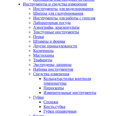
Инструменты и средства измерения
Инструменты для моделирования
Щипцы для глазурирования
Инструменты для работы с гипсом
Лабораторная посуда
Аэрографы, краскопульты
Текстурные инструменты
Перья
Штампы и формы
Другие принадлежности
Калячницы
Мастихины
Трафареты
Экструдеры, шприцы
Наборы инструментов
Средства измерения
Кольца/пастилки контроля
температуры
Пироскопы
Измерительные инструменты
Губки
Спонжи
Кисть-губка
Губки оправочные
Кисти