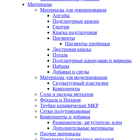
Материалы
Материалы для декорирования
Ангобы
Подглазурные краски
Глазури
Краска надглазурная
Пигменты
Пигменты пробники
Люстровая краска
Поталь
Подглазурные карандаши и маркеры
Наборы
Добавки и среды
Материалы для моделирования
Скульптурный пластилин
Компоненты
Соли и оксиды металлов
Фехраль и Нихром
Трубки керамические МКР
Сетки полутомпаковые
Компоненты и добавки
Разжижители, загустители, клеи
Дополнительные материалы
Прочие материалы
Препараты благородных металлов