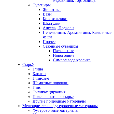
медовницы, тортовницы
Сувениры
Животные
Вазы
Колокольчики
Шкатулки
Ангелы, Подковы
Пепельницы, Аромалампы, Кальянные
чаши
Прочее
Сезонные сувениры
Пасхальные
Новогодние
Символ года кролика
Сырьё
Глина
Каолин
Глинозём
Шамотные порошки
Гипс
Силикат циркония
Полевошпатовое сырье
Другие природные материалы
Мелющие тела и футеровочные материалы
Футеровочные материалы