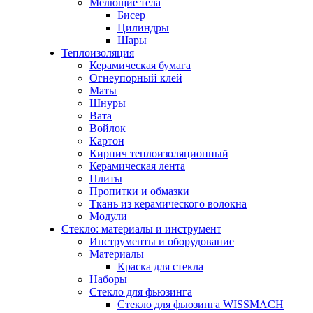
Мелющие тела
Бисер
Цилиндры
Шары
Теплоизоляция
Керамическая бумага
Огнеупорный клей
Маты
Шнуры
Вата
Войлок
Картон
Кирпич теплоизоляционный
Керамическая лента
Плиты
Пропитки и обмазки
Ткань из керамического волокна
Модули
Стекло: материалы и инструмент
Инструменты и оборудование
Материалы
Краска для стекла
Наборы
Стекло для фьюзинга
Стекло для фьюзинга WISSMACH