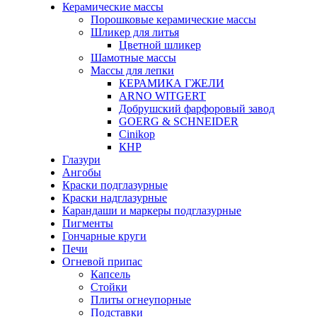
Керамические массы
Порошковые керамические массы
Шликер для литья
Цветной шликер
Шамотные массы
Массы для лепки
КЕРАМИКА ГЖЕЛИ
ARNO WITGERT
Добрушский фарфоровый завод
GOERG & SCHNEIDER
Cinikop
КНР
Глазури
Ангобы
Краски подглазурные
Краски надглазурные
Карандаши и маркеры подглазурные
Пигменты
Гончарные круги
Печи
Огневой припас
Капсель
Стойки
Плиты огнеупорные
Подставки