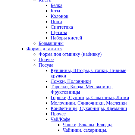
Белка
Коза
Колонок
Пони
Синтетика
Щетина
Наборы кистей
Бормашины
Формы для литья
Форма под отминку (набивку)
Прочее
Посуда
Кувшины, Штофы, Стопки, Пивные
кружки
Ложки, Половники
Тарелки, Блюда, Менажницы,
Фруктовницы
Горшки, Супницы, Салатники, Лотки
Молочники, Сливочники, Масленки
Конфетницы, Сухарницы, Креманки
Прочее
Чай/Кофе
Чашки, Бокалы, Блюдца
Чайники, сахарницы,