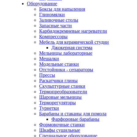
Оборудование
Боксы для напыления
Глиномялки
Заливочные столы
Запасные части
Карбидокремневые нагреватели
Компрессоры
Мебель для керамической студии
Джокерная система
Мельницы лабораторные
Мешалки
Модельные станки
Отстойники - сепараторы
Прессы
Раскатчики глины
Скульптурные станки
Термопреобразователи
Шаровые мельницы
Терморегуляторы
Турнетки
Барабаны и стаканы для помола
Фарфоровые барабаны
Формовочные станки
Шкафы сушильные
Специальное оборудование