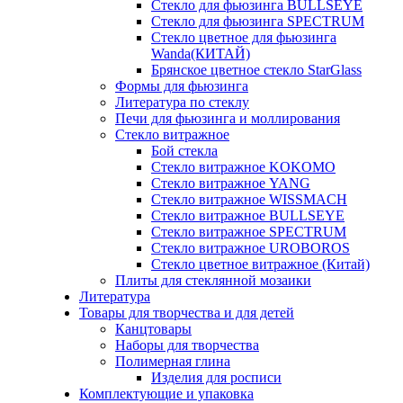
Стекло для фьюзинга BULLSEYE
Стекло для фьюзинга SPECTRUM
Стекло цветное для фьюзинга
Wanda(КИТАЙ)
Брянское цветное стекло StarGlass
Формы для фьюзинга
Литература по стеклу
Печи для фьюзинга и моллирования
Стекло витражное
Бой стекла
Стекло витражное KOKOMO
Стекло витражное YANG
Стекло витражное WISSMACH
Стекло витражное BULLSEYE
Стекло витражное SPECTRUM
Стекло витражное UROBOROS
Стекло цветное витражное (Китай)
Плиты для стеклянной мозаики
Литература
Товары для творчества и для детей
Канцтовары
Наборы для творчества
Полимерная глина
Изделия для росписи
Комплектующие и упаковка