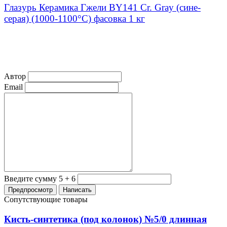
Глазурь Керамика Гжели BY141 Cr. Gray (сине-
серая) (1000-1100°С) фасовка 1 кг
Автор
Email
Введите сумму 5 + 6
Сопутствующие товары
Кисть-синтетика (под колонок) №5/0 длинная