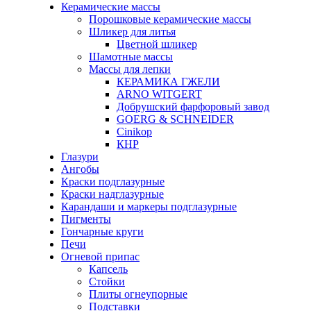
Керамические массы
Порошковые керамические массы
Шликер для литья
Цветной шликер
Шамотные массы
Массы для лепки
КЕРАМИКА ГЖЕЛИ
ARNO WITGERT
Добрушский фарфоровый завод
GOERG & SCHNEIDER
Cinikop
КНР
Глазури
Ангобы
Краски подглазурные
Краски надглазурные
Карандаши и маркеры подглазурные
Пигменты
Гончарные круги
Печи
Огневой припас
Капсель
Стойки
Плиты огнеупорные
Подставки