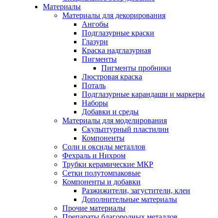
Материалы
Материалы для декорирования
Ангобы
Подглазурные краски
Глазури
Краска надглазурная
Пигменты
Пигменты пробники
Люстровая краска
Поталь
Подглазурные карандаши и маркеры
Наборы
Добавки и среды
Материалы для моделирования
Скульптурный пластилин
Компоненты
Соли и оксиды металлов
Фехраль и Нихром
Трубки керамические МКР
Сетки полутомпаковые
Компоненты и добавки
Разжижители, загустители, клеи
Дополнительные материалы
Прочие материалы
Препараты благородных металлов