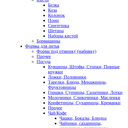
Белка
Коза
Колонок
Пони
Синтетика
Щетина
Наборы кистей
Бормашины
Формы для литья
Форма под отминку (набивку)
Прочее
Посуда
Кувшины, Штофы, Стопки, Пивные
кружки
Ложки, Половники
Тарелки, Блюда, Менажницы,
Фруктовницы
Горшки, Супницы, Салатники, Лотки
Молочники, Сливочники, Масленки
Конфетницы, Сухарницы, Креманки
Прочее
Чай/Кофе
Чашки, Бокалы, Блюдца
Чайники, сахарницы,