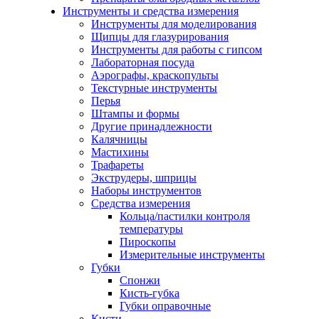
Инструменты и средства измерения
Инструменты для моделирования
Щипцы для глазурирования
Инструменты для работы с гипсом
Лабораторная посуда
Аэрографы, краскопульты
Текстурные инструменты
Перья
Штампы и формы
Другие принадлежности
Калячницы
Мастихины
Трафареты
Экструдеры, шприцы
Наборы инструментов
Средства измерения
Кольца/пастилки контроля
температуры
Пироскопы
Измерительные инструменты
Губки
Спонжи
Кисть-губка
Губки оправочные
Кисти