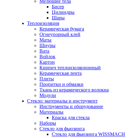
Мелющие тела
Бисер
Цилиндры
Шары
Теплоизоляция
Керамическая бумага
Огнеупорный клей
Маты
Шнуры
Вата
Войлок
Картон
Кирпич теплоизоляционный
Керамическая лента
Плиты
Пропитки и обмазки
Ткань из керамического волокна
Модули
Стекло: материалы и инструмент
Инструменты и оборудование
Материалы
Краска для стекла
Наборы
Стекло для фьюзинга
Стекло для фьюзинга WISSMACH