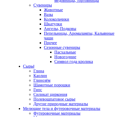
медовницы, тортовницы
Сувениры
Животные
Вазы
Колокольчики
Шкатулки
Ангелы, Подковы
Пепельницы, Аромалампы, Кальянные
чаши
Прочее
Сезонные сувениры
Пасхальные
Новогодние
Символ года кролика
Сырьё
Глина
Каолин
Глинозём
Шамотные порошки
Гипс
Силикат циркония
Полевошпатовое сырье
Другие природные материалы
Мелющие тела и футеровочные материалы
Футеровочные материалы