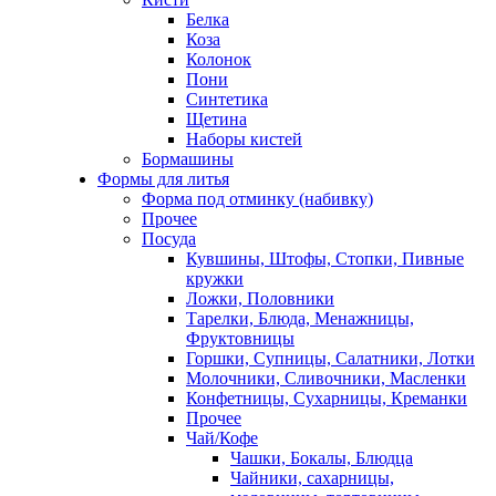
Белка
Коза
Колонок
Пони
Синтетика
Щетина
Наборы кистей
Бормашины
Формы для литья
Форма под отминку (набивку)
Прочее
Посуда
Кувшины, Штофы, Стопки, Пивные
кружки
Ложки, Половники
Тарелки, Блюда, Менажницы,
Фруктовницы
Горшки, Супницы, Салатники, Лотки
Молочники, Сливочники, Масленки
Конфетницы, Сухарницы, Креманки
Прочее
Чай/Кофе
Чашки, Бокалы, Блюдца
Чайники, сахарницы,