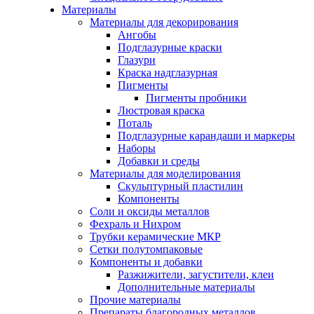
Материалы
Материалы для декорирования
Ангобы
Подглазурные краски
Глазури
Краска надглазурная
Пигменты
Пигменты пробники
Люстровая краска
Поталь
Подглазурные карандаши и маркеры
Наборы
Добавки и среды
Материалы для моделирования
Скульптурный пластилин
Компоненты
Соли и оксиды металлов
Фехраль и Нихром
Трубки керамические МКР
Сетки полутомпаковые
Компоненты и добавки
Разжижители, загустители, клеи
Дополнительные материалы
Прочие материалы
Препараты благородных металлов