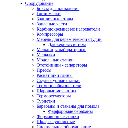
Оборудование
Боксы для напыления
Глиномялки
Заливочные столы
Запасные части
Карбидокремневые нагреватели
Компрессоры
Мебель для керамической студии
Джокерная система
Мельницы лабораторные
Мешалки
Модельные станки
Отстойники - сепараторы
Прессы
Раскатчики глины
Скульптурные станки
Термопреобразователи
Шаровые мельницы
Терморегуляторы
Турнетки
Барабаны и стаканы для помола
Фарфоровые барабаны
Формовочные станки
Шкафы сушильные
Специальное оборудование