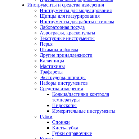
Инструменты и средства измерения
Инструменты для моделирования
Щипцы для глазурирования
Инструменты для работы с гипсом
Лабораторная посуда
Аэрографы, краскопульты
Текстурные инструменты
Перья
Штампы и формы
Другие принадлежности
Калячницы
Мастихины
Трафареты
Экструдеры, шприцы
Наборы инструментов
Средства измерения
Кольца/пастилки контроля
температуры
Пироскопы
Измерительные инструменты
Губки
Спонжи
Кисть-губка
Губки оправочные
Кисти