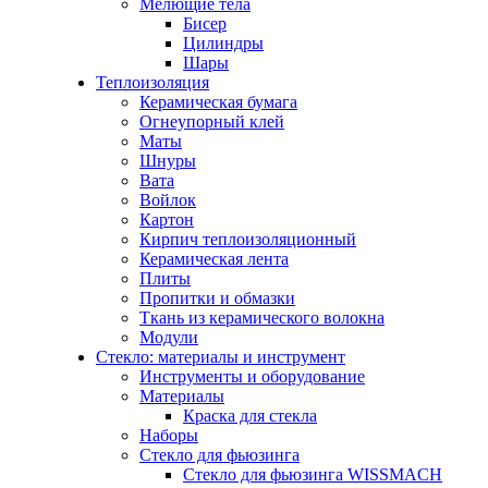
Мелющие тела
Бисер
Цилиндры
Шары
Теплоизоляция
Керамическая бумага
Огнеупорный клей
Маты
Шнуры
Вата
Войлок
Картон
Кирпич теплоизоляционный
Керамическая лента
Плиты
Пропитки и обмазки
Ткань из керамического волокна
Модули
Стекло: материалы и инструмент
Инструменты и оборудование
Материалы
Краска для стекла
Наборы
Стекло для фьюзинга
Стекло для фьюзинга WISSMACH