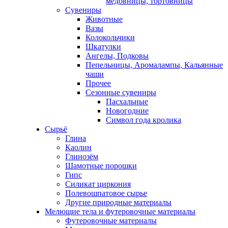
медовницы, тортовницы
Сувениры
Животные
Вазы
Колокольчики
Шкатулки
Ангелы, Подковы
Пепельницы, Аромалампы, Кальянные
чаши
Прочее
Сезонные сувениры
Пасхальные
Новогодние
Символ года кролика
Сырьё
Глина
Каолин
Глинозём
Шамотные порошки
Гипс
Силикат циркония
Полевошпатовое сырье
Другие природные материалы
Мелющие тела и футеровочные материалы
Футеровочные материалы