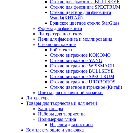
Стекло для фьюзинга BULLSEYE
Стекло для фьюзинга SPECTRUM
Стекло цветное для фьюзинга
Wanda(КИТАЙ)
Брянское цветное стекло StarGlass
Формы для фьюзинга
Литература по стеклу
Печи для фьюзинга и моллирования
Стекло витражное
Бой стекла
Стекло витражное KOKOMO
Стекло витражное YANG
Стекло витражное WISSMACH
Стекло витражное BULLSEYE
Стекло витражное SPECTRUM
Стекло витражное UROBOROS
Стекло цветное витражное (Китай)
Плиты для стеклянной мозаики
Литература
Товары для творчества и для детей
Канцтовары
Наборы для творчества
Полимерная глина
Изделия для росписи
Комплектующие и упаковка