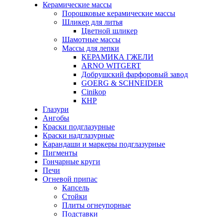
Керамические массы
Порошковые керамические массы
Шликер для литья
Цветной шликер
Шамотные массы
Массы для лепки
КЕРАМИКА ГЖЕЛИ
ARNO WITGERT
Добрушский фарфоровый завод
GOERG & SCHNEIDER
Cinikop
КНР
Глазури
Ангобы
Краски подглазурные
Краски надглазурные
Карандаши и маркеры подглазурные
Пигменты
Гончарные круги
Печи
Огневой припас
Капсель
Стойки
Плиты огнеупорные
Подставки