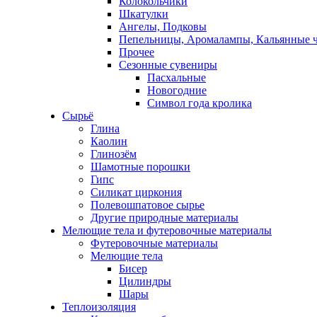
Колокольчики
Шкатулки
Ангелы, Подковы
Пепельницы, Аромалампы, Кальянные 
Прочее
Сезонные сувениры
Пасхальные
Новогодние
Символ года кролика
Сырьё
Глина
Каолин
Глинозём
Шамотные порошки
Гипс
Силикат циркония
Полевошпатовое сырье
Другие природные материалы
Мелющие тела и футеровочные материалы
Футеровочные материалы
Мелющие тела
Бисер
Цилиндры
Шары
Теплоизоляция