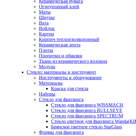
Керамическая бумага
Огнеупорный клей
Маты
Шнуры
Вата
Войлок
Картон
Кирпич теплоизоляционный
Керамическая лента
Плиты
Пропитки и обмазки
Ткань из керамического волокна
Модули
Стекло: материалы и инструмент
Инструменты и оборудование
Материалы
Краска для стекла
Наборы
Стекло для фьюзинга
Стекло для фьюзинга WISSMACH
Стекло для фьюзинга BULLSEYE
Стекло для фьюзинга SPECTRUM
Стекло цветное для фьюзинга Wanda(К
Брянское цветное стекло StarGlass
Формы для фьюзинга