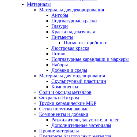
Материалы
Материалы для декорирования
Ангобы
Подглазурные краски
Глазури
Краска надглазурная
Пигменты
Пигменты пробники
Люстровая краска
Поталь
Подглазурные карандаши и маркеры
Наборы
Добавки и среды
Материалы для моделирования
Скульптурный пластилин
Компоненты
Соли и оксиды металлов
Фехраль и Нихром
Трубки керамические МКР
Сетки полутомпаковые
Компоненты и добавки
Разжижители, загустители, клеи
Дополнительные материалы
Прочие материалы
Препараты благородных металлов