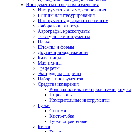
Инструменты и средства измерения
Инструменты для моделирования
Щипцы для глазурирования
Инструменты для работы с гипсом
Лабораторная посуда
Аэрографы, краскопульты
Текстурные инструменты
Перья
Штампы и формы
Другие принадлежности
Калячницы
Мастихины
Трафареты
Экструдеры, шприцы
Наборы инструментов
Средства измерения
Кольца/пастилки контроля температуры
Пироскопы
Измерительные инструменты
Губки
Спонжи
Кисть-губка
Губки оправочные
Кисти
Белка