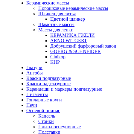
Керамические массы
Порошковые керамические массы
Шликер для литья
Цветной шликер
Шамотные массы
Массы для лепки
КЕРАМИКА ГЖЕЛИ
ARNO WITGERT
Добрушский фарфоровый завод
GOERG & SCHNEIDER
Cinikop
КНР
Глазури
Ангобы
Краски подглазурные
Краски надглазурные
Карандаши и маркеры подглазурные
Пигменты
Гончарные круги
Печи
Огневой припас
Капсель
Стойки
Плиты огнеупорные
Подставки