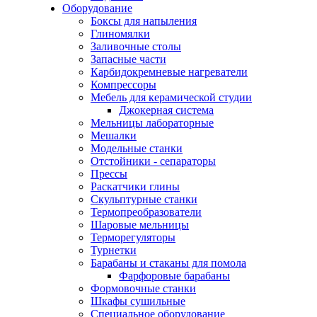
Оборудование
Боксы для напыления
Глиномялки
Заливочные столы
Запасные части
Карбидокремневые нагреватели
Компрессоры
Мебель для керамической студии
Джокерная система
Мельницы лабораторные
Мешалки
Модельные станки
Отстойники - сепараторы
Прессы
Раскатчики глины
Скульптурные станки
Термопреобразователи
Шаровые мельницы
Терморегуляторы
Турнетки
Барабаны и стаканы для помола
Фарфоровые барабаны
Формовочные станки
Шкафы сушильные
Специальное оборудование