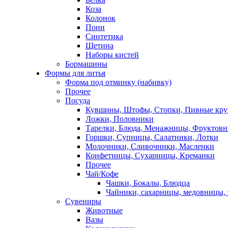
Коза
Колонок
Пони
Синтетика
Щетина
Наборы кистей
Бормашины
Формы для литья
Форма под отминку (набивку)
Прочее
Посуда
Кувшины, Штофы, Стопки, Пивные кр
Ложки, Половники
Тарелки, Блюда, Менажницы, Фруктов
Горшки, Супницы, Салатники, Лотки
Молочники, Сливочники, Масленки
Конфетницы, Сухарницы, Креманки
Прочее
Чай/Кофе
Чашки, Бокалы, Блюдца
Чайники, сахарницы, медовницы,
Сувениры
Животные
Вазы