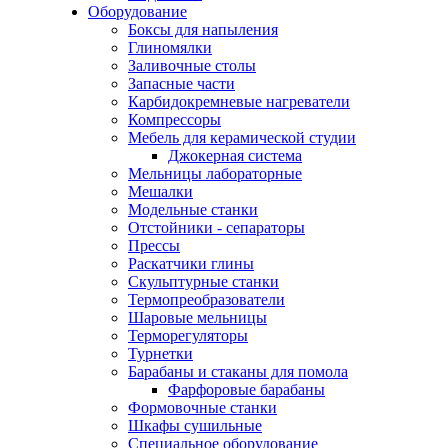
Оборудование
Боксы для напыления
Глиномялки
Заливочные столы
Запасные части
Карбидокремневые нагреватели
Компрессоры
Мебель для керамической студии
Джокерная система
Мельницы лабораторные
Мешалки
Модельные станки
Отстойники - сепараторы
Прессы
Раскатчики глины
Скульптурные станки
Термопреобразователи
Шаровые мельницы
Терморегуляторы
Турнетки
Барабаны и стаканы для помола
Фарфоровые барабаны
Формовочные станки
Шкафы сушильные
Специальное оборудование