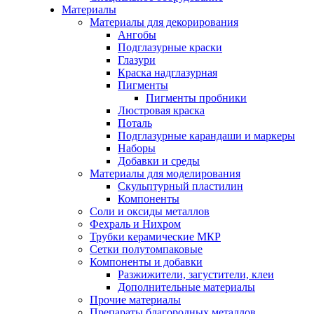
Материалы
Материалы для декорирования
Ангобы
Подглазурные краски
Глазури
Краска надглазурная
Пигменты
Пигменты пробники
Люстровая краска
Поталь
Подглазурные карандаши и маркеры
Наборы
Добавки и среды
Материалы для моделирования
Скульптурный пластилин
Компоненты
Соли и оксиды металлов
Фехраль и Нихром
Трубки керамические МКР
Сетки полутомпаковые
Компоненты и добавки
Разжижители, загустители, клеи
Дополнительные материалы
Прочие материалы
Препараты благородных металлов