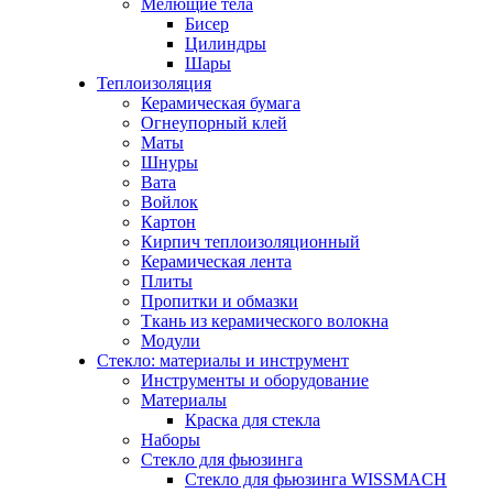
Мелющие тела
Бисер
Цилиндры
Шары
Теплоизоляция
Керамическая бумага
Огнеупорный клей
Маты
Шнуры
Вата
Войлок
Картон
Кирпич теплоизоляционный
Керамическая лента
Плиты
Пропитки и обмазки
Ткань из керамического волокна
Модули
Стекло: материалы и инструмент
Инструменты и оборудование
Материалы
Краска для стекла
Наборы
Стекло для фьюзинга
Стекло для фьюзинга WISSMACH