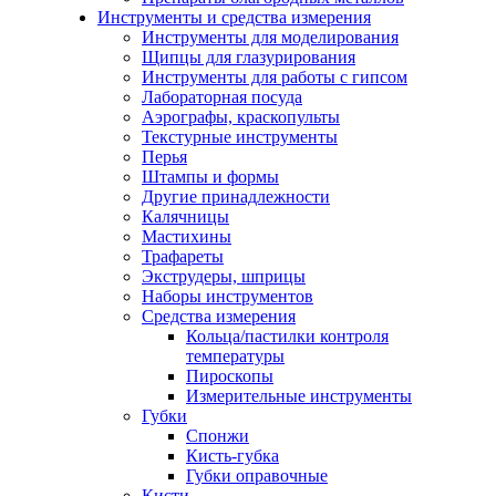
Инструменты и средства измерения
Инструменты для моделирования
Щипцы для глазурирования
Инструменты для работы с гипсом
Лабораторная посуда
Аэрографы, краскопульты
Текстурные инструменты
Перья
Штампы и формы
Другие принадлежности
Калячницы
Мастихины
Трафареты
Экструдеры, шприцы
Наборы инструментов
Средства измерения
Кольца/пастилки контроля
температуры
Пироскопы
Измерительные инструменты
Губки
Спонжи
Кисть-губка
Губки оправочные
Кисти