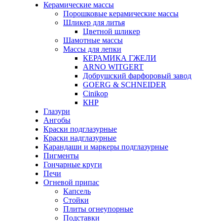
Керамические массы
Порошковые керамические массы
Шликер для литья
Цветной шликер
Шамотные массы
Массы для лепки
КЕРАМИКА ГЖЕЛИ
ARNO WITGERT
Добрушский фарфоровый завод
GOERG & SCHNEIDER
Cinikop
КНР
Глазури
Ангобы
Краски подглазурные
Краски надглазурные
Карандаши и маркеры подглазурные
Пигменты
Гончарные круги
Печи
Огневой припас
Капсель
Стойки
Плиты огнеупорные
Подставки