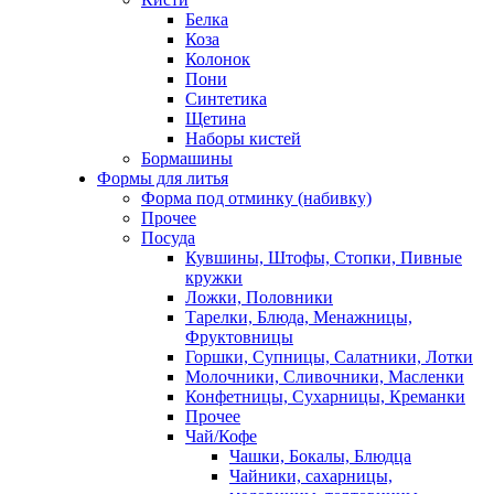
Белка
Коза
Колонок
Пони
Синтетика
Щетина
Наборы кистей
Бормашины
Формы для литья
Форма под отминку (набивку)
Прочее
Посуда
Кувшины, Штофы, Стопки, Пивные
кружки
Ложки, Половники
Тарелки, Блюда, Менажницы,
Фруктовницы
Горшки, Супницы, Салатники, Лотки
Молочники, Сливочники, Масленки
Конфетницы, Сухарницы, Креманки
Прочее
Чай/Кофе
Чашки, Бокалы, Блюдца
Чайники, сахарницы,