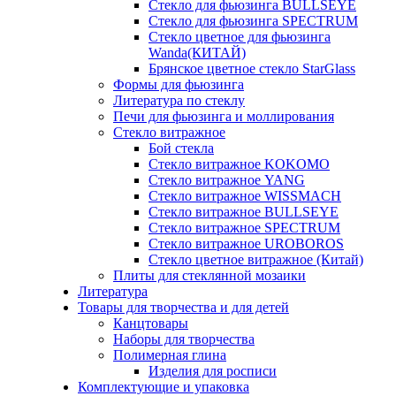
Стекло для фьюзинга BULLSEYE
Стекло для фьюзинга SPECTRUM
Стекло цветное для фьюзинга
Wanda(КИТАЙ)
Брянское цветное стекло StarGlass
Формы для фьюзинга
Литература по стеклу
Печи для фьюзинга и моллирования
Стекло витражное
Бой стекла
Стекло витражное KOKOMO
Стекло витражное YANG
Стекло витражное WISSMACH
Стекло витражное BULLSEYE
Стекло витражное SPECTRUM
Стекло витражное UROBOROS
Стекло цветное витражное (Китай)
Плиты для стеклянной мозаики
Литература
Товары для творчества и для детей
Канцтовары
Наборы для творчества
Полимерная глина
Изделия для росписи
Комплектующие и упаковка