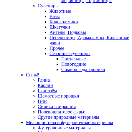
медовницы, тортовницы
Сувениры
Животные
Вазы
Колокольчики
Шкатулки
Ангелы, Подковы
Пепельницы, Аромалампы, Кальянные
чаши
Прочее
Сезонные сувениры
Пасхальные
Новогодние
Символ года кролика
Сырьё
Глина
Каолин
Глинозём
Шамотные порошки
Гипс
Силикат циркония
Полевошпатовое сырье
Другие природные материалы
Мелющие тела и футеровочные материалы
Футеровочные материалы