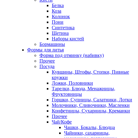
Белка
Коза
Колонок
Пони
Синтетика
Щетина
Наборы кистей
Бормашины
Формы для литья
Форма под отминку (набивку)
Прочее
Посуда
Кувшины, Штофы, Стопки, Пивные
кружки
Ложки, Половники
Тарелки, Блюда, Менажницы,
Фруктовницы
Горшки, Супницы, Салатники, Лотки
Молочники, Сливочники, Масленки
Конфетницы, Сухарницы, Креманки
Прочее
Чай/Кофе
Чашки, Бокалы, Блюдца
Чайники, сахарницы,