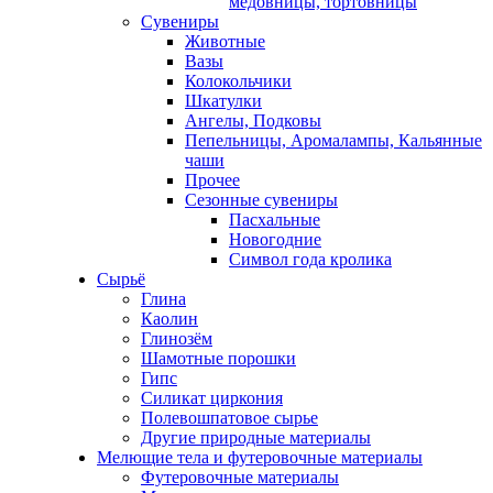
медовницы, тортовницы
Сувениры
Животные
Вазы
Колокольчики
Шкатулки
Ангелы, Подковы
Пепельницы, Аромалампы, Кальянные
чаши
Прочее
Сезонные сувениры
Пасхальные
Новогодние
Символ года кролика
Сырьё
Глина
Каолин
Глинозём
Шамотные порошки
Гипс
Силикат циркония
Полевошпатовое сырье
Другие природные материалы
Мелющие тела и футеровочные материалы
Футеровочные материалы