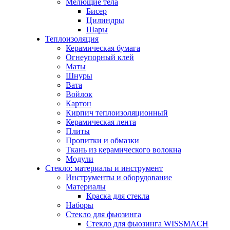
Мелющие тела
Бисер
Цилиндры
Шары
Теплоизоляция
Керамическая бумага
Огнеупорный клей
Маты
Шнуры
Вата
Войлок
Картон
Кирпич теплоизоляционный
Керамическая лента
Плиты
Пропитки и обмазки
Ткань из керамического волокна
Модули
Стекло: материалы и инструмент
Инструменты и оборудование
Материалы
Краска для стекла
Наборы
Стекло для фьюзинга
Стекло для фьюзинга WISSMACH