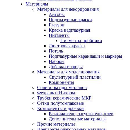
Материалы
Материалы для декорирования
Ангобы
Подглазурные краски
Глазури
Краска надглазурная
Пигменты
Пигменты пробники
Люстровая краска
Поталь
Подглазурные карандаши и маркеры
Наборы
Добавки и среды
Материалы для моделирования
Скульптурный пластилин
Компоненты
Соли и оксиды металлов
Фехраль и Нихром
Трубки керамические МКР
Сетки полутомпаковые
Компоненты и добавки
Разжижители, загустители, клеи
Дополнительные материалы
Прочие материалы
Препараты благородных металлов