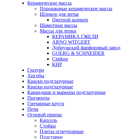
Керамические массы
Порошковые керамические массы
Шликер для литья
Цветной шликер
Шамотные массы
Массы для лепки
КЕРАМИКА ГЖЕЛИ
ARNO WITGERT
Добрушский фарфоровый завод
GOERG & SCHNEIDER
Cinikop
КНР
Глазури
Ангобы
Краски подглазурные
Краски надглазурные
Карандаши и маркеры подглазурные
Пигменты
Гончарные круги
Печи
Огневой припас
Капсель
Стойки
Плиты огнеупорные
Подставки