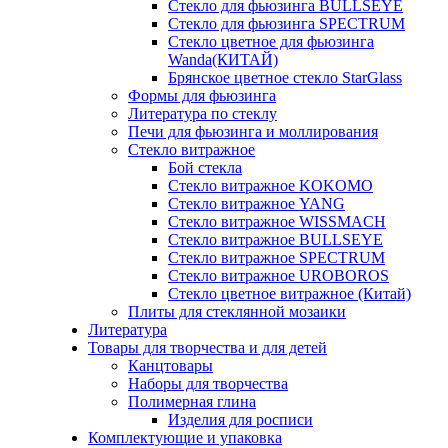
Стекло для фьюзинга BULLSEYE
Стекло для фьюзинга SPECTRUM
Стекло цветное для фьюзинга
Wanda(КИТАЙ)
Брянское цветное стекло StarGlass
Формы для фьюзинга
Литература по стеклу
Печи для фьюзинга и моллирования
Стекло витражное
Бой стекла
Стекло витражное KOKOMO
Стекло витражное YANG
Стекло витражное WISSMACH
Стекло витражное BULLSEYE
Стекло витражное SPECTRUM
Стекло витражное UROBOROS
Стекло цветное витражное (Китай)
Плиты для стеклянной мозаики
Литература
Товары для творчества и для детей
Канцтовары
Наборы для творчества
Полимерная глина
Изделия для росписи
Комплектующие и упаковка