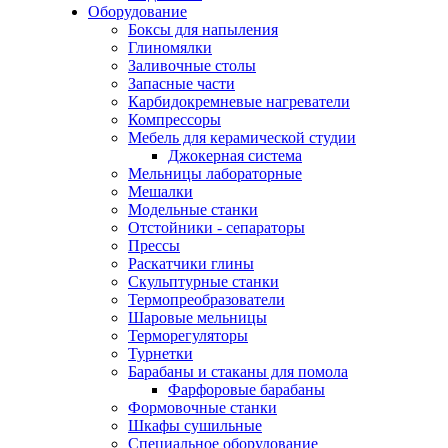
Оборудование
Боксы для напыления
Глиномялки
Заливочные столы
Запасные части
Карбидокремневые нагреватели
Компрессоры
Мебель для керамической студии
Джокерная система
Мельницы лабораторные
Мешалки
Модельные станки
Отстойники - сепараторы
Прессы
Раскатчики глины
Скульптурные станки
Термопреобразователи
Шаровые мельницы
Терморегуляторы
Турнетки
Барабаны и стаканы для помола
Фарфоровые барабаны
Формовочные станки
Шкафы сушильные
Специальное оборудование