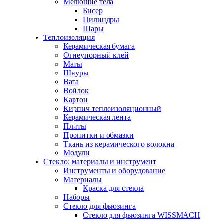
Мелющие тела
Бисер
Цилиндры
Шары
Теплоизоляция
Керамическая бумага
Огнеупорный клей
Маты
Шнуры
Вата
Войлок
Картон
Кирпич теплоизоляционный
Керамическая лента
Плиты
Пропитки и обмазки
Ткань из керамического волокна
Модули
Стекло: материалы и инструмент
Инструменты и оборудование
Материалы
Краска для стекла
Наборы
Стекло для фьюзинга
Стекло для фьюзинга WISSMACH