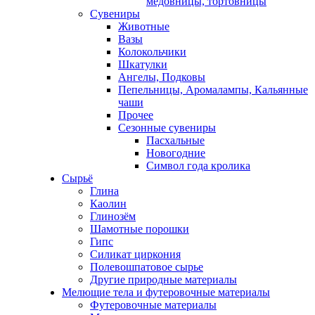
медовницы, тортовницы
Сувениры
Животные
Вазы
Колокольчики
Шкатулки
Ангелы, Подковы
Пепельницы, Аромалампы, Кальянные
чаши
Прочее
Сезонные сувениры
Пасхальные
Новогодние
Символ года кролика
Сырьё
Глина
Каолин
Глинозём
Шамотные порошки
Гипс
Силикат циркония
Полевошпатовое сырье
Другие природные материалы
Мелющие тела и футеровочные материалы
Футеровочные материалы