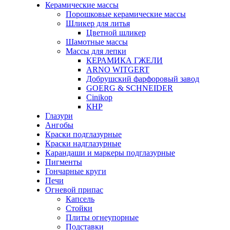
Керамические массы
Порошковые керамические массы
Шликер для литья
Цветной шликер
Шамотные массы
Массы для лепки
КЕРАМИКА ГЖЕЛИ
ARNO WITGERT
Добрушский фарфоровый завод
GOERG & SCHNEIDER
Cinikop
КНР
Глазури
Ангобы
Краски подглазурные
Краски надглазурные
Карандаши и маркеры подглазурные
Пигменты
Гончарные круги
Печи
Огневой припас
Капсель
Стойки
Плиты огнеупорные
Подставки