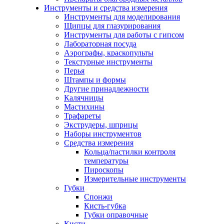
Инструменты и средства измерения
Инструменты для моделирования
Щипцы для глазурирования
Инструменты для работы с гипсом
Лабораторная посуда
Аэрографы, краскопульты
Текстурные инструменты
Перья
Штампы и формы
Другие принадлежности
Калячницы
Мастихины
Трафареты
Экструдеры, шприцы
Наборы инструментов
Средства измерения
Кольца/пастилки контроля
температуры
Пироскопы
Измерительные инструменты
Губки
Спонжи
Кисть-губка
Губки оправочные
Кисти