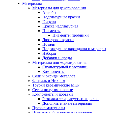
Материалы
Материалы для декорирования
Ангобы
Подглазурные краски
Глазури
Краска надглазурная
Пигменты
Пигменты пробники
Люстровая краска
Поталь
Подглазурные карандаши и маркеры
Наборы
Добавки и среды
Материалы для моделирования
Скульптурный пластилин
Компоненты
Соли и оксиды металлов
Фехраль и Нихром
Трубки керамические МКР
Сетки полутомпаковые
Компоненты и добавки
Разжижители, загустители, клеи
Дополнительные материалы
Прочие материалы
Препараты благородных металлов