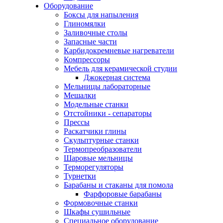
Оборудование
Боксы для напыления
Глиномялки
Заливочные столы
Запасные части
Карбидокремневые нагреватели
Компрессоры
Мебель для керамической студии
Джокерная система
Мельницы лабораторные
Мешалки
Модельные станки
Отстойники - сепараторы
Прессы
Раскатчики глины
Скульптурные станки
Термопреобразователи
Шаровые мельницы
Терморегуляторы
Турнетки
Барабаны и стаканы для помола
Фарфоровые барабаны
Формовочные станки
Шкафы сушильные
Специальное оборудование