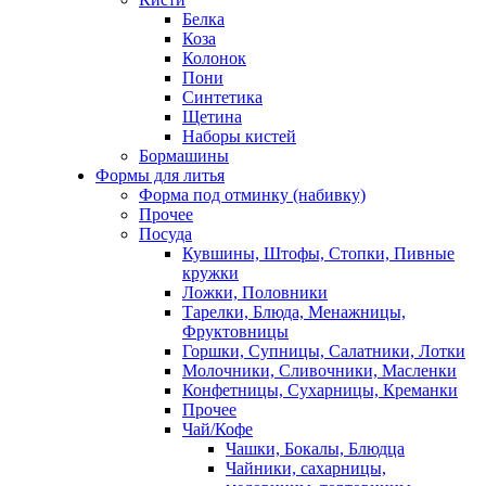
Белка
Коза
Колонок
Пони
Синтетика
Щетина
Наборы кистей
Бормашины
Формы для литья
Форма под отминку (набивку)
Прочее
Посуда
Кувшины, Штофы, Стопки, Пивные
кружки
Ложки, Половники
Тарелки, Блюда, Менажницы,
Фруктовницы
Горшки, Супницы, Салатники, Лотки
Молочники, Сливочники, Масленки
Конфетницы, Сухарницы, Креманки
Прочее
Чай/Кофе
Чашки, Бокалы, Блюдца
Чайники, сахарницы,