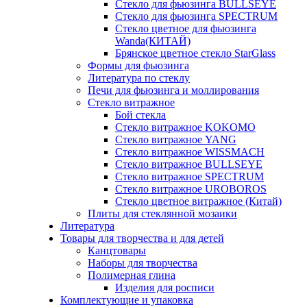
Стекло для фьюзинга BULLSEYE
Стекло для фьюзинга SPECTRUM
Стекло цветное для фьюзинга
Wanda(КИТАЙ)
Брянское цветное стекло StarGlass
Формы для фьюзинга
Литература по стеклу
Печи для фьюзинга и моллирования
Стекло витражное
Бой стекла
Стекло витражное KOKOMO
Стекло витражное YANG
Стекло витражное WISSMACH
Стекло витражное BULLSEYE
Стекло витражное SPECTRUM
Стекло витражное UROBOROS
Стекло цветное витражное (Китай)
Плиты для стеклянной мозаики
Литература
Товары для творчества и для детей
Канцтовары
Наборы для творчества
Полимерная глина
Изделия для росписи
Комплектующие и упаковка