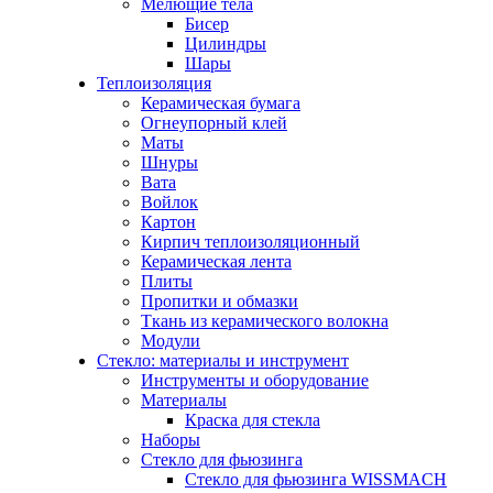
Мелющие тела
Бисер
Цилиндры
Шары
Теплоизоляция
Керамическая бумага
Огнеупорный клей
Маты
Шнуры
Вата
Войлок
Картон
Кирпич теплоизоляционный
Керамическая лента
Плиты
Пропитки и обмазки
Ткань из керамического волокна
Модули
Стекло: материалы и инструмент
Инструменты и оборудование
Материалы
Краска для стекла
Наборы
Стекло для фьюзинга
Стекло для фьюзинга WISSMACH