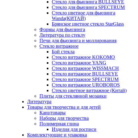
Стекло для фьюзинга BULLSEYE
Стекло для фьюзинга SPECTRUM
Стекло цветное для фьюзинга
Wanda(КИТАЙ)
Брянское цветное стекло StarGlass
Формы для фьюзинга
Литература по стеклу
Печи для фьюзинга и моллирования
Стекло витражное
Бой стекла
Стекло витражное KOKOMO
Стекло витражное YANG
Стекло витражное WISSMACH
Стекло витражное BULLSEYE
Стекло витражное SPECTRUM
Стекло витражное UROBOROS
Стекло цветное витражное (Китай)
Плиты для стеклянной мозаики
Литература
Товары для творчества и для детей
Канцтовары
Наборы для творчества
Полимерная глина
Изделия для росписи
Комплектующие и упаковка