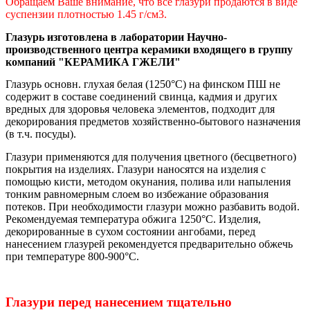
Обращаем Ваше внимание, что все глазури продаются в виде
суспензии плотностью 1.45 г/см3.
Глазурь изготовлена в лаборатории Научно-
производственного центра керамики входящего в группу
компаний "КЕРАМИКА ГЖЕЛИ"
Глазурь основн. глухая белая (1250
°
С) на финском ПШ
не
содержит в составе соединений свинца, кадмия и других
вредных для здоровья человека элементов,
подходит для
декорирования предметов хозяйственно-бытового назначения
(в т.ч. посуды)
.
Глазури применяются для получения цветного (бесцветного)
покрытия на изделиях. Глазури наносятся на изделия с
помощью кисти, методом окунания, полива или напыления
тонким равномерным слоем во избежание образования
потеков. При необходимости глазури можно разбавить водой.
Рекомендуемая температура обжига 1250°С. Изделия,
декорированные в сухом состоянии ангобами, перед
нанесением глазурей рекомендуется предварительно обжечь
при температуре 800-900°С.
Глазури перед нанесением тщательно