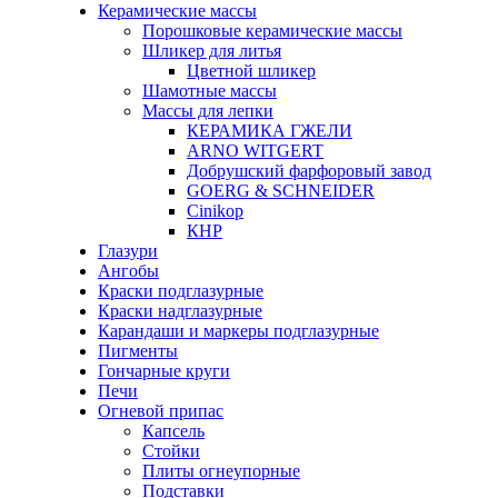
Керамические массы
Порошковые керамические массы
Шликер для литья
Цветной шликер
Шамотные массы
Массы для лепки
КЕРАМИКА ГЖЕЛИ
ARNO WITGERT
Добрушский фарфоровый завод
GOERG & SCHNEIDER
Cinikop
КНР
Глазури
Ангобы
Краски подглазурные
Краски надглазурные
Карандаши и маркеры подглазурные
Пигменты
Гончарные круги
Печи
Огневой припас
Капсель
Стойки
Плиты огнеупорные
Подставки