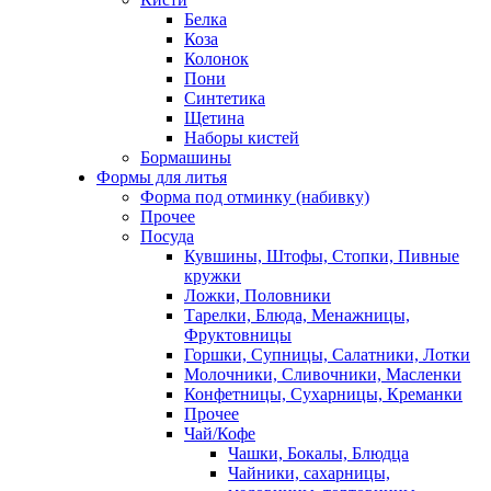
Белка
Коза
Колонок
Пони
Синтетика
Щетина
Наборы кистей
Бормашины
Формы для литья
Форма под отминку (набивку)
Прочее
Посуда
Кувшины, Штофы, Стопки, Пивные
кружки
Ложки, Половники
Тарелки, Блюда, Менажницы,
Фруктовницы
Горшки, Супницы, Салатники, Лотки
Молочники, Сливочники, Масленки
Конфетницы, Сухарницы, Креманки
Прочее
Чай/Кофе
Чашки, Бокалы, Блюдца
Чайники, сахарницы,