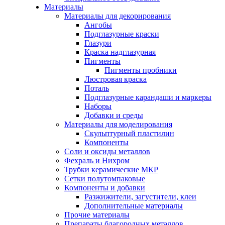
Материалы
Материалы для декорирования
Ангобы
Подглазурные краски
Глазури
Краска надглазурная
Пигменты
Пигменты пробники
Люстровая краска
Поталь
Подглазурные карандаши и маркеры
Наборы
Добавки и среды
Материалы для моделирования
Скульптурный пластилин
Компоненты
Соли и оксиды металлов
Фехраль и Нихром
Трубки керамические МКР
Сетки полутомпаковые
Компоненты и добавки
Разжижители, загустители, клеи
Дополнительные материалы
Прочие материалы
Препараты благородных металлов