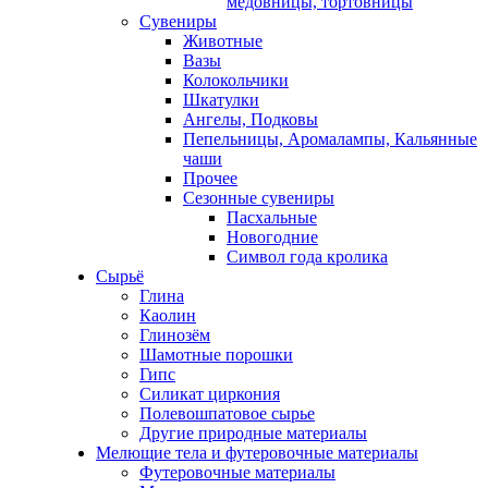
медовницы, тортовницы
Сувениры
Животные
Вазы
Колокольчики
Шкатулки
Ангелы, Подковы
Пепельницы, Аромалампы, Кальянные
чаши
Прочее
Сезонные сувениры
Пасхальные
Новогодние
Символ года кролика
Сырьё
Глина
Каолин
Глинозём
Шамотные порошки
Гипс
Силикат циркония
Полевошпатовое сырье
Другие природные материалы
Мелющие тела и футеровочные материалы
Футеровочные материалы