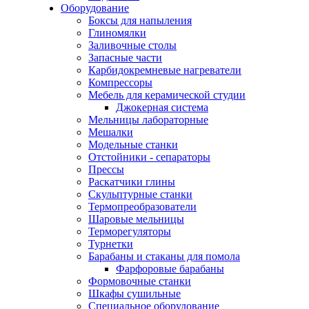
Оборудование
Боксы для напыления
Глиномялки
Заливочные столы
Запасные части
Карбидокремневые нагреватели
Компрессоры
Мебель для керамической студии
Джокерная система
Мельницы лабораторные
Мешалки
Модельные станки
Отстойники - сепараторы
Прессы
Раскатчики глины
Скульптурные станки
Термопреобразователи
Шаровые мельницы
Терморегуляторы
Турнетки
Барабаны и стаканы для помола
Фарфоровые барабаны
Формовочные станки
Шкафы сушильные
Специальное оборудование