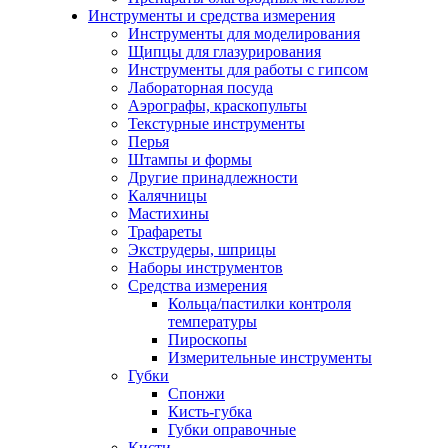
Инструменты и средства измерения
Инструменты для моделирования
Щипцы для глазурирования
Инструменты для работы с гипсом
Лабораторная посуда
Аэрографы, краскопульты
Текстурные инструменты
Перья
Штампы и формы
Другие принадлежности
Калячницы
Мастихины
Трафареты
Экструдеры, шприцы
Наборы инструментов
Средства измерения
Кольца/пастилки контроля
температуры
Пироскопы
Измерительные инструменты
Губки
Спонжи
Кисть-губка
Губки оправочные
Кисти