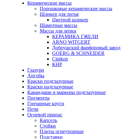
Керамические массы
Порошковые керамические массы
Шликер для литья
Цветной шликер
Шамотные массы
Массы для лепки
КЕРАМИКА ГЖЕЛИ
ARNO WITGERT
Добрушский фарфоровый завод
GOERG & SCHNEIDER
Cinikop
КНР
Глазури
Ангобы
Краски подглазурные
Краски надглазурные
Карандаши и маркеры подглазурные
Пигменты
Гончарные круги
Печи
Огневой припас
Капсель
Стойки
Плиты огнеупорные
Подставки