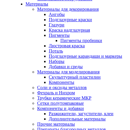
Материалы
Материалы для декорирования
Ангобы
Подглазурные краски
Глазури
Краска надглазурная
Пигменты
Пигменты пробники
Люстровая краска
Поталь
Подглазурные карандаши и маркеры
Наборы
Добавки и среды
Материалы для моделирования
Скульптурный пластилин
Компоненты
Соли и оксиды металлов
Фехраль и Нихром
Трубки керамические МКР
Сетки полутомпаковые
Компоненты и добавки
Разжижители, загустители, клеи
Дополнительные материалы
Прочие материалы
Препараты благородных металлов