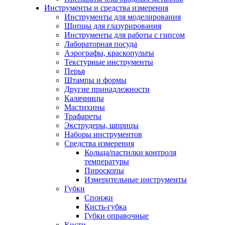
Инструменты и средства измерения
Инструменты для моделирования
Щипцы для глазурирования
Инструменты для работы с гипсом
Лабораторная посуда
Аэрографы, краскопульты
Текстурные инструменты
Перья
Штампы и формы
Другие принадлежности
Калячницы
Мастихины
Трафареты
Экструдеры, шприцы
Наборы инструментов
Средства измерения
Кольца/пастилки контроля
температуры
Пироскопы
Измерительные инструменты
Губки
Спонжи
Кисть-губка
Губки оправочные
Кисти