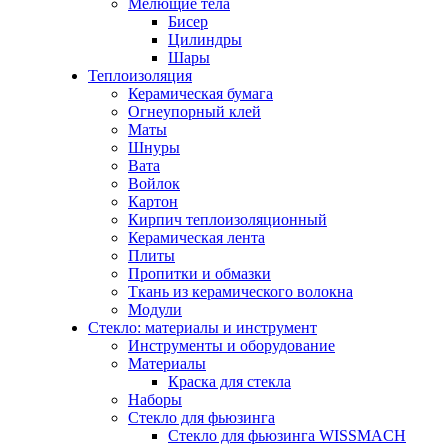
Мелющие тела
Бисер
Цилиндры
Шары
Теплоизоляция
Керамическая бумага
Огнеупорный клей
Маты
Шнуры
Вата
Войлок
Картон
Кирпич теплоизоляционный
Керамическая лента
Плиты
Пропитки и обмазки
Ткань из керамического волокна
Модули
Стекло: материалы и инструмент
Инструменты и оборудование
Материалы
Краска для стекла
Наборы
Стекло для фьюзинга
Стекло для фьюзинга WISSMACH