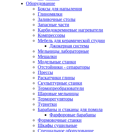
Оборудование
Боксы для напыления
Глиномялки
Заливочные столы
Запасные части
Карбидокремневые нагреватели
Компрессоры
Мебель для керамической студии
Джокерная система
Мельницы лабораторные
Мешалки
Модельные станки
Отстойники - сепараторы
Прессы
Раскатчики глины
Скульптурные станки
Термопреобразователи
Шаровые мельницы
Терморегуляторы
Турнетки
Барабаны и стаканы для помола
Фарфоровые барабаны
Формовочные станки
Шкафы сушильные
Специальное оборудование