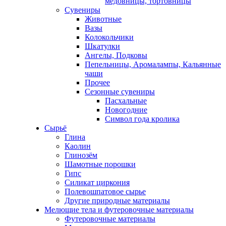
медовницы, тортовницы
Сувениры
Животные
Вазы
Колокольчики
Шкатулки
Ангелы, Подковы
Пепельницы, Аромалампы, Кальянные
чаши
Прочее
Сезонные сувениры
Пасхальные
Новогодние
Символ года кролика
Сырьё
Глина
Каолин
Глинозём
Шамотные порошки
Гипс
Силикат циркония
Полевошпатовое сырье
Другие природные материалы
Мелющие тела и футеровочные материалы
Футеровочные материалы