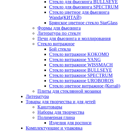
Стекло для фьюзинга BULLSEYE
Стекло для фьюзинга SPECTRUM
Стекло цветное для фьюзинга
Wanda(КИТАЙ)
Брянское цветное стекло StarGlass
Формы для фьюзинга
Литература по стеклу
Печи для фьюзинга и моллирования
Стекло витражное
Бой стекла
Стекло витражное KOKOMO
Стекло витражное YANG
Стекло витражное WISSMACH
Стекло витражное BULLSEYE
Стекло витражное SPECTRUM
Стекло витражное UROBOROS
Стекло цветное витражное (Китай)
Плиты для стеклянной мозаики
Литература
Товары для творчества и для детей
Канцтовары
Наборы для творчества
Полимерная глина
Изделия для росписи
Комплектующие и упаковка