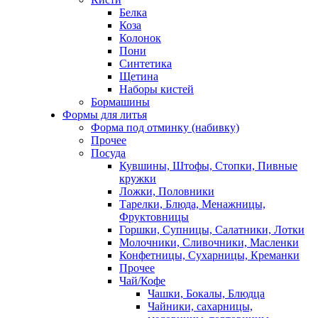
Белка
Коза
Колонок
Пони
Синтетика
Щетина
Наборы кистей
Бормашины
Формы для литья
Форма под отминку (набивку)
Прочее
Посуда
Кувшины, Штофы, Стопки, Пивные
кружки
Ложки, Половники
Тарелки, Блюда, Менажницы,
Фруктовницы
Горшки, Супницы, Салатники, Лотки
Молочники, Сливочники, Масленки
Конфетницы, Сухарницы, Креманки
Прочее
Чай/Кофе
Чашки, Бокалы, Блюдца
Чайники, сахарницы,