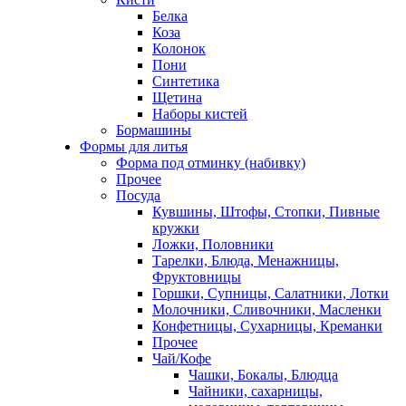
Белка
Коза
Колонок
Пони
Синтетика
Щетина
Наборы кистей
Бормашины
Формы для литья
Форма под отминку (набивку)
Прочее
Посуда
Кувшины, Штофы, Стопки, Пивные
кружки
Ложки, Половники
Тарелки, Блюда, Менажницы,
Фруктовницы
Горшки, Супницы, Салатники, Лотки
Молочники, Сливочники, Масленки
Конфетницы, Сухарницы, Креманки
Прочее
Чай/Кофе
Чашки, Бокалы, Блюдца
Чайники, сахарницы,