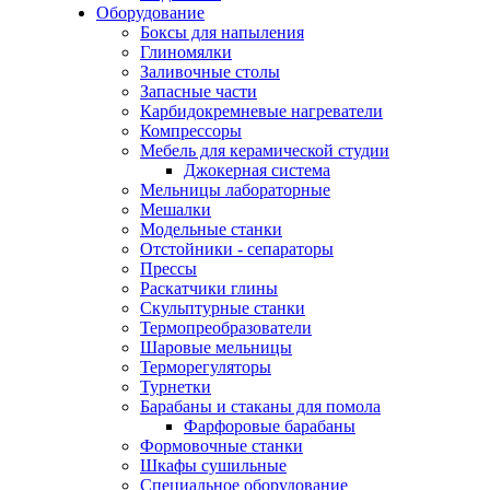
Оборудование
Боксы для напыления
Глиномялки
Заливочные столы
Запасные части
Карбидокремневые нагреватели
Компрессоры
Мебель для керамической студии
Джокерная система
Мельницы лабораторные
Мешалки
Модельные станки
Отстойники - сепараторы
Прессы
Раскатчики глины
Скульптурные станки
Термопреобразователи
Шаровые мельницы
Терморегуляторы
Турнетки
Барабаны и стаканы для помола
Фарфоровые барабаны
Формовочные станки
Шкафы сушильные
Специальное оборудование