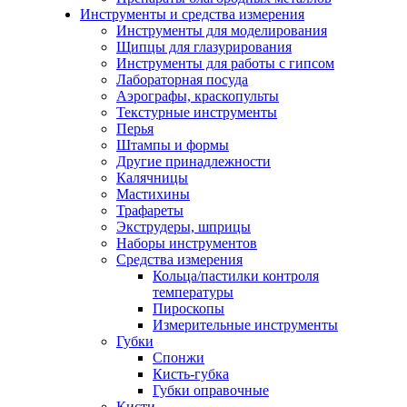
Инструменты и средства измерения
Инструменты для моделирования
Щипцы для глазурирования
Инструменты для работы с гипсом
Лабораторная посуда
Аэрографы, краскопульты
Текстурные инструменты
Перья
Штампы и формы
Другие принадлежности
Калячницы
Мастихины
Трафареты
Экструдеры, шприцы
Наборы инструментов
Средства измерения
Кольца/пастилки контроля
температуры
Пироскопы
Измерительные инструменты
Губки
Спонжи
Кисть-губка
Губки оправочные
Кисти