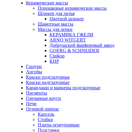
Керамические массы
Порошковые керамические массы
Шликер для литья
Цветной шликер
Шамотные массы
Массы для лепки
КЕРАМИКА ГЖЕЛИ
ARNO WITGERT
Добрушский фарфоровый завод
GOERG & SCHNEIDER
Cinikop
КНР
Глазури
Ангобы
Краски подглазурные
Краски надглазурные
Карандаши и маркеры подглазурные
Пигменты
Гончарные круги
Печи
Огневой припас
Капсель
Стойки
Плиты огнеупорные
Подставки