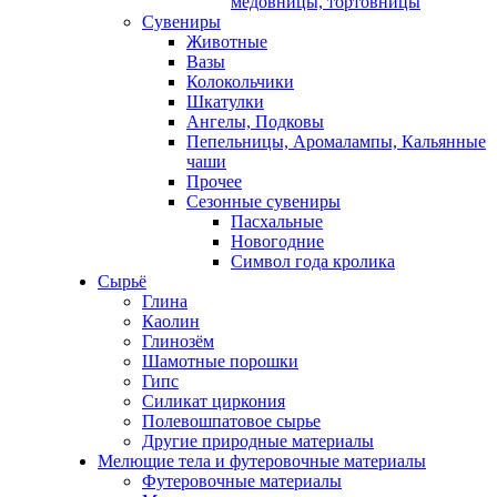
медовницы, тортовницы
Сувениры
Животные
Вазы
Колокольчики
Шкатулки
Ангелы, Подковы
Пепельницы, Аромалампы, Кальянные
чаши
Прочее
Сезонные сувениры
Пасхальные
Новогодние
Символ года кролика
Сырьё
Глина
Каолин
Глинозём
Шамотные порошки
Гипс
Силикат циркония
Полевошпатовое сырье
Другие природные материалы
Мелющие тела и футеровочные материалы
Футеровочные материалы