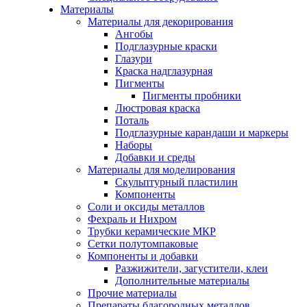
Материалы
Материалы для декорирования
Ангобы
Подглазурные краски
Глазури
Краска надглазурная
Пигменты
Пигменты пробники
Люстровая краска
Поталь
Подглазурные карандаши и маркеры
Наборы
Добавки и среды
Материалы для моделирования
Скульптурный пластилин
Компоненты
Соли и оксиды металлов
Фехраль и Нихром
Трубки керамические МКР
Сетки полутомпаковые
Компоненты и добавки
Разжижители, загустители, клеи
Дополнительные материалы
Прочие материалы
Препараты благородных металлов