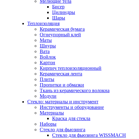
Мелющие тела
Бисер
Цилиндры
Шары
Теплоизоляция
Керамическая бумага
Огнеупорный клей
Маты
Шнуры
Вата
Войлок
Картон
Кирпич теплоизоляционный
Керамическая лента
Плиты
Пропитки и обмазки
Ткань из керамического волокна
Модули
Стекло: материалы и инструмент
Инструменты и оборудование
Материалы
Краска для стекла
Наборы
Стекло для фьюзинга
Стекло для фьюзинга WISSMACH