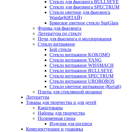
Стекло для фьюзинга BULLSEYE
Стекло для фьюзинга SPECTRUM
Стекло цветное для фьюзинга
Wanda(КИТАЙ)
Брянское цветное стекло StarGlass
Формы для фьюзинга
Литература по стеклу
Печи для фьюзинга и моллирования
Стекло витражное
Бой стекла
Стекло витражное KOKOMO
Стекло витражное YANG
Стекло витражное WISSMACH
Стекло витражное BULLSEYE
Стекло витражное SPECTRUM
Стекло витражное UROBOROS
Стекло цветное витражное (Китай)
Плиты для стеклянной мозаики
Литература
Товары для творчества и для детей
Канцтовары
Наборы для творчества
Полимерная глина
Изделия для росписи
Комплектующие и упаковка