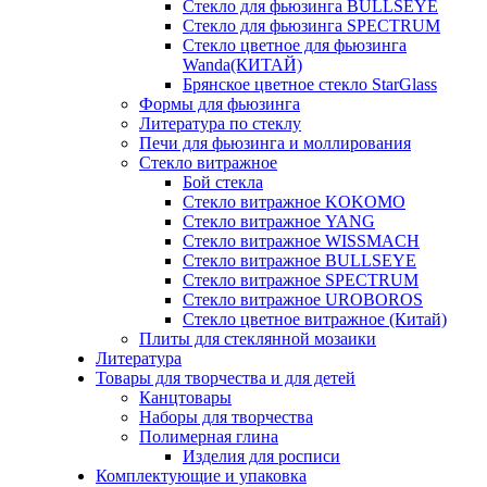
Стекло для фьюзинга BULLSEYE
Стекло для фьюзинга SPECTRUM
Стекло цветное для фьюзинга
Wanda(КИТАЙ)
Брянское цветное стекло StarGlass
Формы для фьюзинга
Литература по стеклу
Печи для фьюзинга и моллирования
Стекло витражное
Бой стекла
Стекло витражное KOKOMO
Стекло витражное YANG
Стекло витражное WISSMACH
Стекло витражное BULLSEYE
Стекло витражное SPECTRUM
Стекло витражное UROBOROS
Стекло цветное витражное (Китай)
Плиты для стеклянной мозаики
Литература
Товары для творчества и для детей
Канцтовары
Наборы для творчества
Полимерная глина
Изделия для росписи
Комплектующие и упаковка