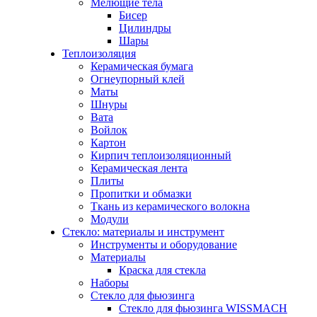
Мелющие тела
Бисер
Цилиндры
Шары
Теплоизоляция
Керамическая бумага
Огнеупорный клей
Маты
Шнуры
Вата
Войлок
Картон
Кирпич теплоизоляционный
Керамическая лента
Плиты
Пропитки и обмазки
Ткань из керамического волокна
Модули
Стекло: материалы и инструмент
Инструменты и оборудование
Материалы
Краска для стекла
Наборы
Стекло для фьюзинга
Стекло для фьюзинга WISSMACH