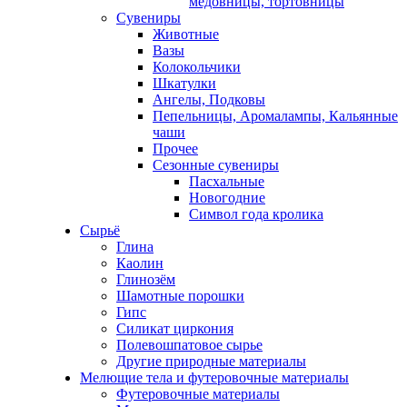
медовницы, тортовницы
Сувениры
Животные
Вазы
Колокольчики
Шкатулки
Ангелы, Подковы
Пепельницы, Аромалампы, Кальянные
чаши
Прочее
Сезонные сувениры
Пасхальные
Новогодние
Символ года кролика
Сырьё
Глина
Каолин
Глинозём
Шамотные порошки
Гипс
Силикат циркония
Полевошпатовое сырье
Другие природные материалы
Мелющие тела и футеровочные материалы
Футеровочные материалы