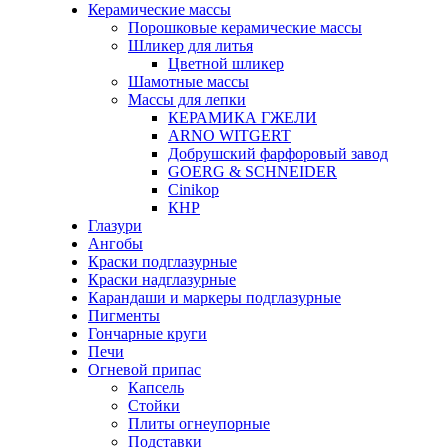
Керамические массы
Порошковые керамические массы
Шликер для литья
Цветной шликер
Шамотные массы
Массы для лепки
КЕРАМИКА ГЖЕЛИ
ARNO WITGERT
Добрушский фарфоровый завод
GOERG & SCHNEIDER
Cinikop
КНР
Глазури
Ангобы
Краски подглазурные
Краски надглазурные
Карандаши и маркеры подглазурные
Пигменты
Гончарные круги
Печи
Огневой припас
Капсель
Стойки
Плиты огнеупорные
Подставки