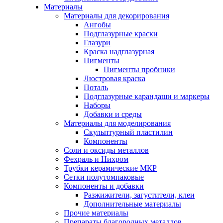
Материалы
Материалы для декорирования
Ангобы
Подглазурные краски
Глазури
Краска надглазурная
Пигменты
Пигменты пробники
Люстровая краска
Поталь
Подглазурные карандаши и маркеры
Наборы
Добавки и среды
Материалы для моделирования
Скульптурный пластилин
Компоненты
Соли и оксиды металлов
Фехраль и Нихром
Трубки керамические МКР
Сетки полутомпаковые
Компоненты и добавки
Разжижители, загустители, клеи
Дополнительные материалы
Прочие материалы
Препараты благородных металлов