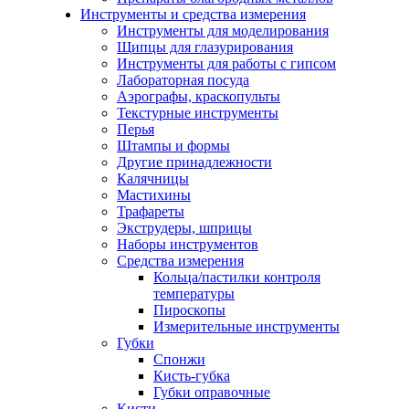
Инструменты и средства измерения
Инструменты для моделирования
Щипцы для глазурирования
Инструменты для работы с гипсом
Лабораторная посуда
Аэрографы, краскопульты
Текстурные инструменты
Перья
Штампы и формы
Другие принадлежности
Калячницы
Мастихины
Трафареты
Экструдеры, шприцы
Наборы инструментов
Средства измерения
Кольца/пастилки контроля
температуры
Пироскопы
Измерительные инструменты
Губки
Спонжи
Кисть-губка
Губки оправочные
Кисти