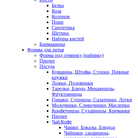
Белка
Коза
Колонок
Пони
Синтетика
Щетина
Наборы кистей
Бормашины
Формы для литья
Форма под отминку (набивку)
Прочее
Посуда
Кувшины, Штофы, Стопки, Пивные
кружки
Ложки, Половники
Тарелки, Блюда, Менажницы,
Фруктовницы
Горшки, Супницы, Салатники, Лотки
Молочники, Сливочники, Масленки
Конфетницы, Сухарницы, Креманки
Прочее
Чай/Кофе
Чашки, Бокалы, Блюдца
Чайники, сахарницы,