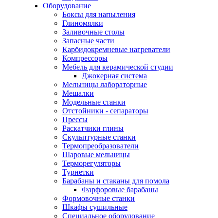
Оборудование
Боксы для напыления
Глиномялки
Заливочные столы
Запасные части
Карбидокремневые нагреватели
Компрессоры
Мебель для керамической студии
Джокерная система
Мельницы лабораторные
Мешалки
Модельные станки
Отстойники - сепараторы
Прессы
Раскатчики глины
Скульптурные станки
Термопреобразователи
Шаровые мельницы
Терморегуляторы
Турнетки
Барабаны и стаканы для помола
Фарфоровые барабаны
Формовочные станки
Шкафы сушильные
Специальное оборудование