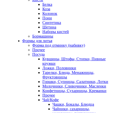
Белка
Коза
Колонок
Пони
Синтетика
Щетина
Наборы кистей
Бормашины
Формы для литья
Форма под отминку (набивку)
Прочее
Посуда
Кувшины, Штофы, Стопки, Пивные
кружки
Ложки, Половники
Тарелки, Блюда, Менажницы,
Фруктовницы
Горшки, Супницы, Салатники, Лотки
Молочники, Сливочники, Масленки
Конфетницы, Сухарницы, Креманки
Прочее
Чай/Кофе
Чашки, Бокалы, Блюдца
Чайники, сахарницы,