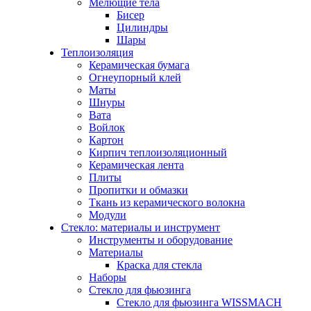
Мелющие тела
Бисер
Цилиндры
Шары
Теплоизоляция
Керамическая бумага
Огнеупорный клей
Маты
Шнуры
Вата
Войлок
Картон
Кирпич теплоизоляционный
Керамическая лента
Плиты
Пропитки и обмазки
Ткань из керамического волокна
Модули
Стекло: материалы и инструмент
Инструменты и оборудование
Материалы
Краска для стекла
Наборы
Стекло для фьюзинга
Стекло для фьюзинга WISSMACH