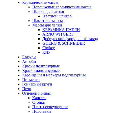
Керамические массы
Порошковые керамические массы
Шликер для литья
Цветной шликер
Шамотные массы
Массы для лепки
КЕРАМИКА ГЖЕЛИ
ARNO WITGERT
Добрушский фарфоровый завод
GOERG & SCHNEIDER
Cinikop
КНР
Глазури
Ангобы
Краски подглазурные
Краски надглазурные
Карандаши и маркеры подглазурные
Пигменты
Гончарные круги
Печи
Огневой припас
Капсель
Стойки
Плиты огнеупорные
Подставки