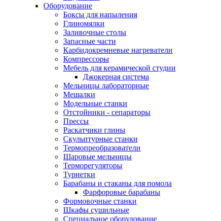
Оборудование
Боксы для напыления
Глиномялки
Заливочные столы
Запасные части
Карбидокремневые нагреватели
Компрессоры
Мебель для керамической студии
Джокерная система
Мельницы лабораторные
Мешалки
Модельные станки
Отстойники - сепараторы
Прессы
Раскатчики глины
Скульптурные станки
Термопреобразователи
Шаровые мельницы
Терморегуляторы
Турнетки
Барабаны и стаканы для помола
Фарфоровые барабаны
Формовочные станки
Шкафы сушильные
Специальное оборудование