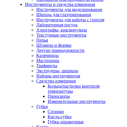
Инструменты и средства измерения
Инструменты для моделирования
Щипцы для глазурирования
Инструменты для работы с гипсом
Лабораторная посуда
Аэрографы, краскопульты
Текстурные инструменты
Перья
Штампы и формы
Другие принадлежности
Калячницы
Мастихины
Трафареты
Экструдеры, шприцы
Наборы инструментов
Средства измерения
Кольца/пастилки контроля
температуры
Пироскопы
Измерительные инструменты
Губки
Спонжи
Кисть-губка
Губки оправочные
Кисти