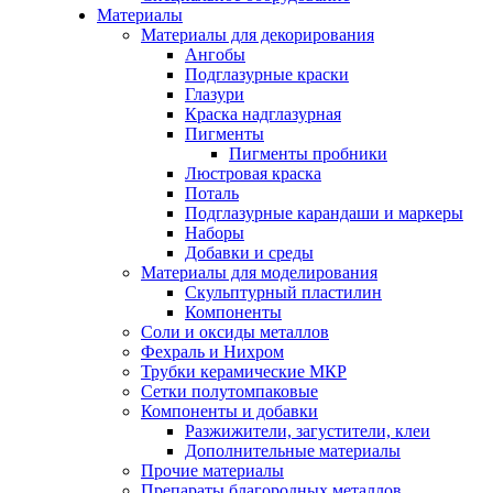
Материалы
Материалы для декорирования
Ангобы
Подглазурные краски
Глазури
Краска надглазурная
Пигменты
Пигменты пробники
Люстровая краска
Поталь
Подглазурные карандаши и маркеры
Наборы
Добавки и среды
Материалы для моделирования
Скульптурный пластилин
Компоненты
Соли и оксиды металлов
Фехраль и Нихром
Трубки керамические МКР
Сетки полутомпаковые
Компоненты и добавки
Разжижители, загустители, клеи
Дополнительные материалы
Прочие материалы
Препараты благородных металлов