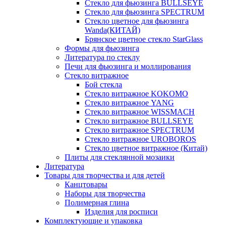
Стекло для фьюзинга BULLSEYE
Стекло для фьюзинга SPECTRUM
Стекло цветное для фьюзинга
Wanda(КИТАЙ)
Брянское цветное стекло StarGlass
Формы для фьюзинга
Литература по стеклу
Печи для фьюзинга и моллирования
Стекло витражное
Бой стекла
Стекло витражное KOKOMO
Стекло витражное YANG
Стекло витражное WISSMACH
Стекло витражное BULLSEYE
Стекло витражное SPECTRUM
Стекло витражное UROBOROS
Стекло цветное витражное (Китай)
Плиты для стеклянной мозаики
Литература
Товары для творчества и для детей
Канцтовары
Наборы для творчества
Полимерная глина
Изделия для росписи
Комплектующие и упаковка