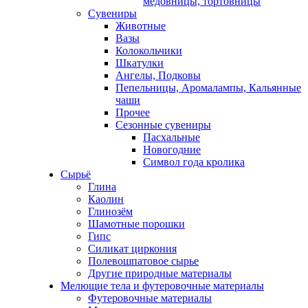
медовницы, тортовницы
Сувениры
Животные
Вазы
Колокольчики
Шкатулки
Ангелы, Подковы
Пепельницы, Аромалампы, Кальянные
чаши
Прочее
Сезонные сувениры
Пасхальные
Новогодние
Символ года кролика
Сырьё
Глина
Каолин
Глинозём
Шамотные порошки
Гипс
Силикат циркония
Полевошпатовое сырье
Другие природные материалы
Мелющие тела и футеровочные материалы
Футеровочные материалы