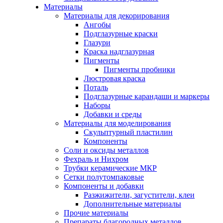
Материалы
Материалы для декорирования
Ангобы
Подглазурные краски
Глазури
Краска надглазурная
Пигменты
Пигменты пробники
Люстровая краска
Поталь
Подглазурные карандаши и маркеры
Наборы
Добавки и среды
Материалы для моделирования
Скульптурный пластилин
Компоненты
Соли и оксиды металлов
Фехраль и Нихром
Трубки керамические МКР
Сетки полутомпаковые
Компоненты и добавки
Разжижители, загустители, клеи
Дополнительные материалы
Прочие материалы
Препараты благородных металлов