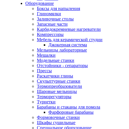
Оборудование
Боксы для напыления
Глиномялки
Заливочные столы
Запасные части
Карбидокремневые нагреватели
Компрессоры
Мебель для керамической студии
Джокерная система
Мельницы лабораторные
Мешалки
Модельные станки
Отстойники - сепараторы
Прессы
Раскатчики глины
Скульптурные станки
Термопреобразователи
Шаровые мельницы
Терморегуляторы
Турнетки
Барабаны и стаканы для помола
Фарфоровые барабаны
Формовочные станки
Шкафы сушильные
Специальное оборудование