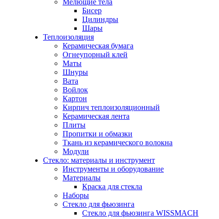
Мелющие тела
Бисер
Цилиндры
Шары
Теплоизоляция
Керамическая бумага
Огнеупорный клей
Маты
Шнуры
Вата
Войлок
Картон
Кирпич теплоизоляционный
Керамическая лента
Плиты
Пропитки и обмазки
Ткань из керамического волокна
Модули
Стекло: материалы и инструмент
Инструменты и оборудование
Материалы
Краска для стекла
Наборы
Стекло для фьюзинга
Стекло для фьюзинга WISSMACH