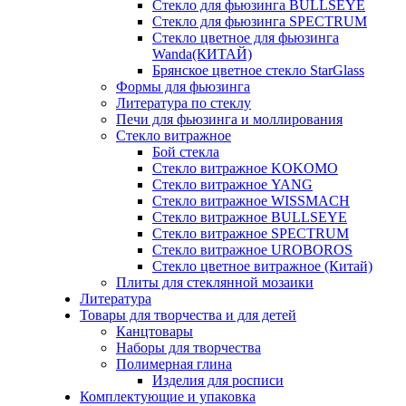
Стекло для фьюзинга BULLSEYE
Стекло для фьюзинга SPECTRUM
Стекло цветное для фьюзинга
Wanda(КИТАЙ)
Брянское цветное стекло StarGlass
Формы для фьюзинга
Литература по стеклу
Печи для фьюзинга и моллирования
Стекло витражное
Бой стекла
Стекло витражное KOKOMO
Стекло витражное YANG
Стекло витражное WISSMACH
Стекло витражное BULLSEYE
Стекло витражное SPECTRUM
Стекло витражное UROBOROS
Стекло цветное витражное (Китай)
Плиты для стеклянной мозаики
Литература
Товары для творчества и для детей
Канцтовары
Наборы для творчества
Полимерная глина
Изделия для росписи
Комплектующие и упаковка