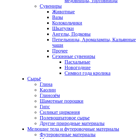
медовницы, тортовницы
Сувениры
Животные
Вазы
Колокольчики
Шкатулки
Ангелы, Подковы
Пепельницы, Аромалампы, Кальянные
чаши
Прочее
Сезонные сувениры
Пасхальные
Новогодние
Символ года кролика
Сырьё
Глина
Каолин
Глинозём
Шамотные порошки
Гипс
Силикат циркония
Полевошпатовое сырье
Другие природные материалы
Мелющие тела и футеровочные материалы
Футеровочные материалы