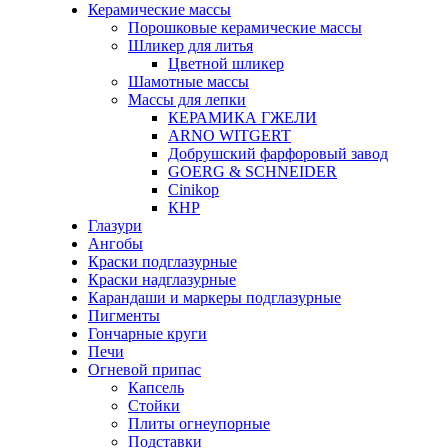
Керамические массы
Порошковые керамические массы
Шликер для литья
Цветной шликер
Шамотные массы
Массы для лепки
КЕРАМИКА ГЖЕЛИ
ARNO WITGERT
Добрушский фарфоровый завод
GOERG & SCHNEIDER
Cinikop
КНР
Глазури
Ангобы
Краски подглазурные
Краски надглазурные
Карандаши и маркеры подглазурные
Пигменты
Гончарные круги
Печи
Огневой припас
Капсель
Стойки
Плиты огнеупорные
Подставки