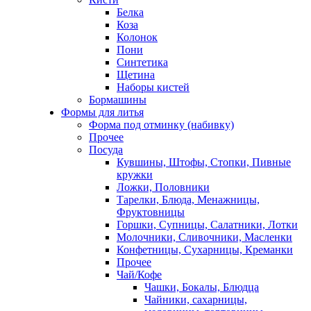
Белка
Коза
Колонок
Пони
Синтетика
Щетина
Наборы кистей
Бормашины
Формы для литья
Форма под отминку (набивку)
Прочее
Посуда
Кувшины, Штофы, Стопки, Пивные
кружки
Ложки, Половники
Тарелки, Блюда, Менажницы,
Фруктовницы
Горшки, Супницы, Салатники, Лотки
Молочники, Сливочники, Масленки
Конфетницы, Сухарницы, Креманки
Прочее
Чай/Кофе
Чашки, Бокалы, Блюдца
Чайники, сахарницы,