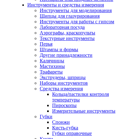
Инструменты и средства измерения
Инструменты для моделирования
Щипцы для глазурирования
Инструменты для работы с гипсом
Лабораторная посуда
Аэрографы, краскопульты
Текстурные инструменты
Перья
Штампы и формы
Другие принадлежности
Калячницы
Мастихины
Трафареты
Экструдеры, шприцы
Наборы инструментов
Средства измерения
Кольца/пастилки контроля
температуры
Пироскопы
Измерительные инструменты
Губки
Спонжи
Кисть-губка
Губки оправочные
Кисти